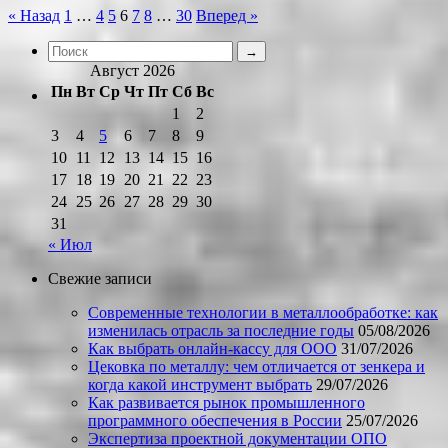
Пагинация
« Назад
1
…
4
5
6
7
8
…
30
Вперед »
записей
Август 2026
Пн
Вт
Ср
Чт
Пт
Сб
Вс
1
2
3
4
5
6
7
8
9
10
11
12
13
14
15
16
17
18
19
20
21
22
23
24
25
26
27
28
29
30
31
« Июл
Свежие записи
Современные технологии в металлообработке: как
изменилась отрасль за последние годы
05/08/2026
Как выбрать онлайн-кассу для ООО
31/07/2026
Цековка по металлу: чем отличается от зенкера и
когда какой инструмент выбрать
29/07/2026
Как развивается рынок промышленного
программного обеспечения в России
25/07/2026
Экспертиза проектной документации ОПО