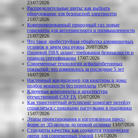
23/07/2026
Распределительные щиты: как выбрать
оборудование для безопасной электросети
21/07/2026
Компримированный природный газ: новые
горизонты для автотранспорта и промышленности
21/07/2026
Что такое дробеструйная обработка алюминиевых
отливок и зачем она нужна
20/07/2026
Пищевой ПВХ шланг: требования безопасности и
правила сертификации
17/07/2026
Современные технологии асфальтобетонных
покрытий: что изменилось за последние 5 лет
16/07/2026
Настенный кондиционер для квартиры и дома:
подбор мощности без переплаты
15/07/2026
Ключевые компоненты и архитектура
отечественной САУ ГА
15/07/2026
Как транспортный аутсорсинг помогает ритейлу
справляться с пиковыми нагрузками в праздники
15/07/2026
Этапы проектирования и изготовления пресс-
форм: от 3D-модели до первой отливки
13/07/2026
Стандарты качества: как создаются технические
двери для современных зданий
13/07/2026