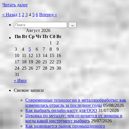
Читать далее
Пагинация
« Назад
1
2
3
4
5
6
Вперед »
записей
Август 2026
Пн
Вт
Ср
Чт
Пт
Сб
Вс
1
2
3
4
5
6
7
8
9
10
11
12
13
14
15
16
17
18
19
20
21
22
23
24
25
26
27
28
29
30
31
« Июл
Свежие записи
Современные технологии в металлообработке: как
изменилась отрасль за последние годы
05/08/2026
Как выбрать онлайн-кассу для ООО
31/07/2026
Цековка по металлу: чем отличается от зенкера и
когда какой инструмент выбрать
29/07/2026
Как развивается рынок промышленного