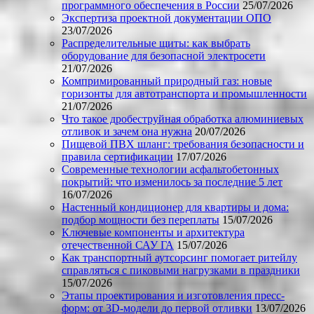
программного обеспечения в России
25/07/2026
Экспертиза проектной документации ОПО
23/07/2026
Распределительные щиты: как выбрать
оборудование для безопасной электросети
21/07/2026
Компримированный природный газ: новые
горизонты для автотранспорта и промышленности
21/07/2026
Что такое дробеструйная обработка алюминиевых
отливок и зачем она нужна
20/07/2026
Пищевой ПВХ шланг: требования безопасности и
правила сертификации
17/07/2026
Современные технологии асфальтобетонных
покрытий: что изменилось за последние 5 лет
16/07/2026
Настенный кондиционер для квартиры и дома:
подбор мощности без переплаты
15/07/2026
Ключевые компоненты и архитектура
отечественной САУ ГА
15/07/2026
Как транспортный аутсорсинг помогает ритейлу
справляться с пиковыми нагрузками в праздники
15/07/2026
Этапы проектирования и изготовления пресс-
форм: от 3D-модели до первой отливки
13/07/2026