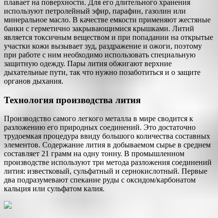
плавает на поверхности. Для его длительного хранения
используют петролейный эфир, парафин, газолин или
минеральное масло. В качестве емкости применяют жестяные
банки с герметично закрывающимися крышками. Литий
является токсичным веществом и при попадании на открытые
участки кожи вызывает зуд, раздражение и ожоги, поэтому
при работе с ним необходимо использовать специальную
защитную одежду. Пары лития обжигают верхние
дыхательные пути, так что нужно позаботиться и о защите
органов дыхания.
Технология производства лития
Производство самого легкого металла в мире сводится к
разложению его природных соединений. Это достаточно
трудоемкая процедура ввиду большого количества составных
элементов. Содержание лития в добываемом сырье в среднем
составляет 21 грамм на одну тонну. В промышленном
производстве используют три метода разложения соединений
лития: известковый, сульфатный и сернокислотный. Первые
два подразумевают спекание руды с оксидом/карбонатом
кальция или сульфатом калия.