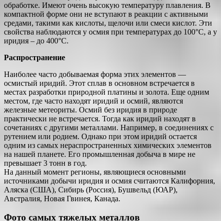
обработке. Имеют очень высокую температуру плавления. В
компактной форме они не вступают в реакции с активными
средами, такими как кислоты, щелочи или смеси кислот. Эти
свойства наблюдаются у осмия при температурах до 100°C, а у
иридия – до 400°C.
Распространение
Наиболее часто добываемая форма этих элементов —
осмистый иридий. Этот сплав в основном встречается в
местах разработки природной платины и золота. Еще одним
местом, где часто находят иридий и осмий, являются
железные метеориты. Осмий без иридия в природе
практически не встречается. Тогда как иридий находят в
сочетаниях с другими металлами. Например, в соединениях с
рутением или родием. Однако при этом иридий остается
одним из самых нераспространенных химических элементов
на нашей планете. Его промышленная добыча в мире не
превышает 3 тонн в год.
На данный момент регионы, являющиеся основными
источниками добычи иридия и осмия считаются Калифорния,
Аляска (США), Сибирь (Россия), Бушвельд (ЮАР),
Австралия, Новая Гвинея, Канада.
Фото самых тяжелых металлов