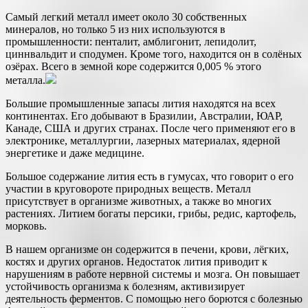
Самый легкий металл имеет около 30 собственных
минералов, но только 5 из них используются в
промышленности: пенталит, амблигонит, лепидолит,
циннвальдит и сподумен. Кроме того, находится он в солёных
озёрах. Всего в земной коре содержится 0,005 % этого
металла.
Большие промышленные запасы лития находятся на всех
континентах. Его добывают в Бразилии, Австралии, ЮАР,
Канаде, США и других странах. После чего применяют его в
электронике, металлургии, лазерных материалах, ядерной
энергетике и даже медицине.
Большое содержание лития есть в гумусах, что говорит о его
участии в круговороте природных веществ. Металл
присутствует в организме животных, а также во многих
растениях. Литием богаты персики, грибы, редис, картофель,
морковь.
В нашем организме он содержится в печени, крови, лёгких,
костях и других органов. Недостаток лития приводит к
нарушениям в работе нервной системы и мозга. Он повышает
устойчивость организма к болезням, активизирует
деятельность ферментов. С помощью него борются с болезнью