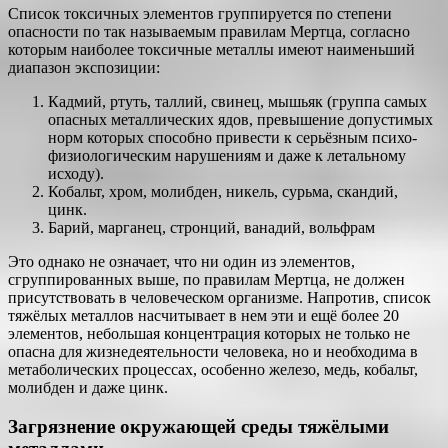
Список токсичных элементов группируется по степени
опасности по так называемым правилам Мертца, согласно
которым наиболее токсичные металлы имеют наименьший
диапазон экспозиции:
Кадмий, ртуть, таллий, свинец, мышьяк (группа самых
опасных металлических ядов, превышение допустимых
норм которых способно привести к серьёзным психо-
физиологическим нарушениям и даже к летальному
исходу).
Кобальт, хром, молибден, никель, сурьма, скандий,
цинк.
Барий, марганец, стронций, ванадий, вольфрам
Это однако не означает, что ни один из элементов,
сгруппированных выше, по правилам Мертца, не должен
присутствовать в человеческом организме. Напротив, список
тяжёлых металлов насчитывает в нем эти и ещё более 20
элементов, небольшая концентрация которых не только не
опасна для жизнедеятельности человека, но и необходима в
метаболических процессах, особенно железо, медь, кобальт,
молибден и даже цинк.
Загрязнение окружающей среды тяжёлыми