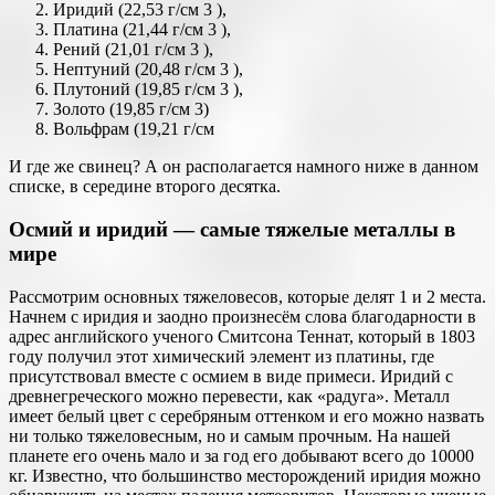
Иридий (22,53 г/см 3 ),
Платина (21,44 г/см 3 ),
Рений (21,01 г/см 3 ),
Нептуний (20,48 г/см 3 ),
Плутоний (19,85 г/см 3 ),
Золото (19,85 г/см 3)
Вольфрам (19,21 г/см
И где же свинец? А он располагается намного ниже в данном
списке, в середине второго десятка.
Осмий и иридий — самые тяжелые металлы в
мире
Рассмотрим основных тяжеловесов, которые делят 1 и 2 места.
Начнем с иридия и заодно произнесём слова благодарности в
адрес английского ученого Смитсона Теннат, который в 1803
году получил этот химический элемент из платины, где
присутствовал вместе с осмием в виде примеси. Иридий с
древнегреческого можно перевести, как «радуга». Металл
имеет белый цвет с серебряным оттенком и его можно назвать
ни только тяжеловесным, но и самым прочным. На нашей
планете его очень мало и за год его добывают всего до 10000
кг. Известно, что большинство месторождений иридия можно