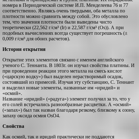
номера в Периодической системе И.П. Менделеева 76 и 77
соответственно. Являясь очень твердыми, оба металла по
плотности можно сравнить между собой. Это обусловлено
тем, что значения плотности были выведены чисто
теоретически (22,562 г/см³ (Ir) и 22,587 г/см³ (Os)). А при
подобных вычислениях всегда существует погрешность (±
0,009 г/см³ для обоих расчетов).
История открытия
Открытие этих элементов связано с именем английского
ученого С. Теннанта. В 1803г. он изучал свойства платины. И
при проведении реакции этого металла на смесь кислот
(«царскую водку») был выделен нерастворимый осадок,
состоявший из примесей. Изучая эту субстанцию, С. Теннант
и выделил новые элементы, названные им «иридий» и
«осмий».
Название «иридий» («радуга») элемент получил за то, что у
его солей встречались разнообразные расцветки. А «осмий»
(«запах») был так назван благодаря резкому, близкому к озону,
запаху оксида осмия OsO4.
Свойства
Как осмий, так и иридий практически не поддаются