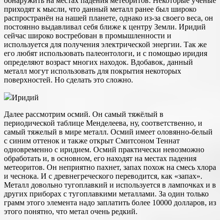
обнаружить на местах падения метеоритов. Некоторые ученые
приходят к мысли, что данный металл ранее был широко
распространён на нашей планете, однако из-за своего веса, он
постоянно выдавливал себя ближе к центру Земли. Иридий
сейчас широко востребован в промышленности и
используется для получения электрической энергии. Так же
его любят использовать палеонтологи, и с помощью иридия
определяют возраст многих находок. Вдобавок, данный
металл могут использовать для покрытия некоторых
поверхностей. Но сделать это сложно.
Иридий
Далее рассмотрим осмий. Он самый тяжёлый в
периодической таблице Менделеева, ну, соответственно, и
самый тяжелый в мире металл. Осмий имеет оловянно-белый
с синим оттенок и также открыт Смитсоном Теннат
одновременно с иридием. Осмий практически невозможно
обработать и, в основном, его находят на местах падения
метеоритов. Он неприятно пахнет, запах похож на смесь хлора
и чеснока. И с древнегреческого переводится, как «запах».
Металл довольно тугоплавкий и используется в лампочках и в
других приборах с тугоплавкими металлами. За один только
грамм этого элемента надо заплатить более 10000 долларов, из
этого понятно, что метал очень редкий.