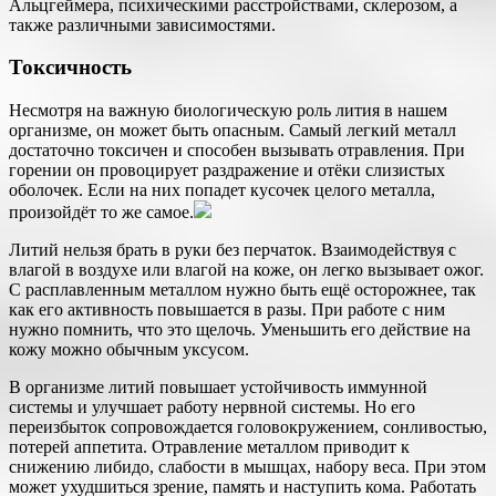
Альцгеймера, психическими расстройствами, склерозом, а
также различными зависимостями.
Токсичность
Несмотря на важную биологическую роль лития в нашем
организме, он может быть опасным. Самый легкий металл
достаточно токсичен и способен вызывать отравления. При
горении он провоцирует раздражение и отёки слизистых
оболочек. Если на них попадет кусочек целого металла,
произойдёт то же самое.
Литий нельзя брать в руки без перчаток. Взаимодействуя с
влагой в воздухе или влагой на коже, он легко вызывает ожог.
С расплавленным металлом нужно быть ещё осторожнее, так
как его активность повышается в разы. При работе с ним
нужно помнить, что это щелочь. Уменьшить его действие на
кожу можно обычным уксусом.
В организме литий повышает устойчивость иммунной
системы и улучшает работу нервной системы. Но его
переизбыток сопровождается головокружением, сонливостью,
потерей аппетита. Отравление металлом приводит к
снижению либидо, слабости в мышцах, набору веса. При этом
может ухудшиться зрение, память и наступить кома. Работать