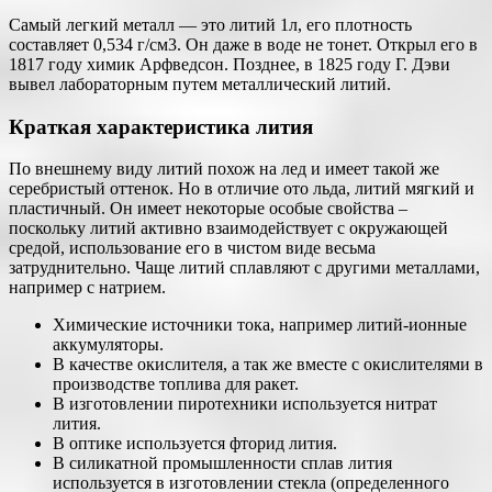
Самый легкий металл — это литий 1л, его плотность
составляет 0,534 г/см3. Он даже в воде не тонет. Открыл его в
1817 году химик Арфведсон. Позднее, в 1825 году Г. Дэви
вывел лабораторным путем металлический литий.
Краткая характеристика лития
По внешнему виду литий похож на лед и имеет такой же
серебристый оттенок. Но в отличие ото льда, литий мягкий и
пластичный. Он имеет некоторые особые свойства –
поскольку литий активно взаимодействует с окружающей
средой, использование его в чистом виде весьма
затруднительно. Чаще литий сплавляют с другими металлами,
например с натрием.
Химические источники тока, например литий-ионные
аккумуляторы.
В качестве окислителя, а так же вместе с окислителями в
производстве топлива для ракет.
В изготовлении пиротехники используется нитрат
лития.
В оптике используется фторид лития.
В силикатной промышленности сплав лития
используется в изготовлении стекла (определенного