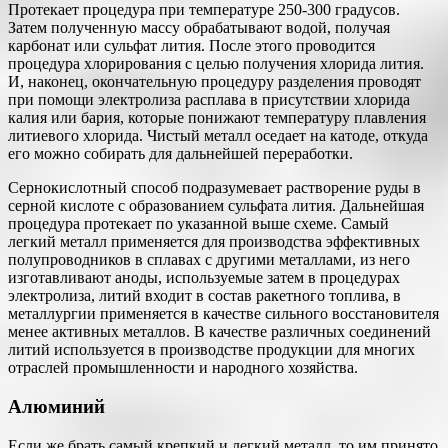
Протекает процедура при температуре 250-300 градусов.
Затем полученную массу обрабатывают водой, получая
карбонат или сульфат лития. После этого проводится
процедура хлорирования с целью получения хлорида лития.
И, наконец, окончательную процедуру разделения проводят
при помощи электролиза расплава в присутствии хлорида
калия или бария, которые понижают температуру плавления
литиевого хлорида. Чистый металл оседает на катоде, откуда
его можно собирать для дальнейшей переработки.
Сернокислотный способ подразумевает растворение руды в
серной кислоте с образованием сульфата лития. Дальнейшая
процедура протекает по указанной выше схеме. Самый
легкий металл применяется для производства эффективных
полупроводников в сплавах с другими металлами, из него
изготавливают аноды, используемые затем в процедурах
электролиза, литий входит в состав ракетного топлива, в
металлургии применяется в качестве сильного восстановителя
менее активных металлов. В качестве различных соединений
литий используется в производстве продукции для многих
отраслей промышленности и народного хозяйства.
Алюминий
Если же брать самый крепкий и легкий металл, то им принято