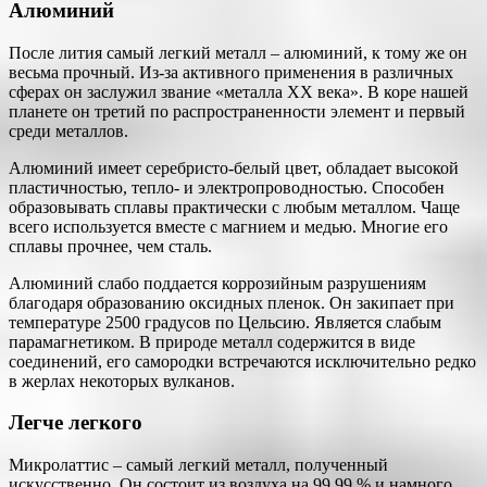
Алюминий
После лития самый легкий металл – алюминий, к тому же он
весьма прочный. Из-за активного применения в различных
сферах он заслужил звание «металла XX века». В коре нашей
планете он третий по распространенности элемент и первый
среди металлов.
Алюминий имеет серебристо-белый цвет, обладает высокой
пластичностью, тепло- и электропроводностью. Способен
образовывать сплавы практически с любым металлом. Чаще
всего используется вместе с магнием и медью. Многие его
сплавы прочнее, чем сталь.
Алюминий слабо поддается коррозийным разрушениям
благодаря образованию оксидных пленок. Он закипает при
температуре 2500 градусов по Цельсию. Является слабым
парамагнетиком. В природе металл содержится в виде
соединений, его самородки встречаются исключительно редко
в жерлах некоторых вулканов.
Легче легкого
Микролаттис – самый легкий металл, полученный
искусственно. Он состоит из воздуха на 99,99 % и намного