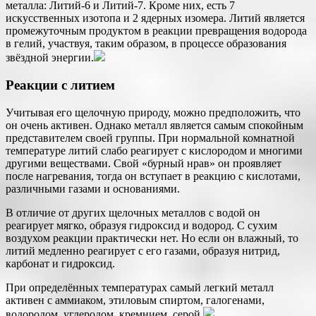
металла: Литий-6 и Литий-7. Кроме них, есть 7
искусственных изотопа и 2 ядерных изомера. Литий является
промежуточным продуктом в реакции превращения водорода
в гелий, участвуя, таким образом, в процессе образования
звёздной энергии.
Реакции с литием
Учитывая его щелочную природу, можно предположить, что
он очень активен. Однако металл является самым спокойным
представителем своей группы. При нормальной комнатной
температуре литий слабо реагирует с кислородом и многими
другими веществами. Свой «бурный нрав» он проявляет
после нагревания, тогда он вступает в реакцию с кислотами,
различными газами и основаниями.
В отличие от других щелочных металлов с водой он
реагирует мягко, образуя гидроксид и водород. С сухим
воздухом реакции практически нет. Но если он влажный, то
литий медленно реагирует с его газами, образуя нитрид,
карбонат и гидроксид.
При определённых температурах самый легкий металл
активен с аммиаком, этиловым спиртом, галогенами,
водородом, углеродом, кремнием, серой.