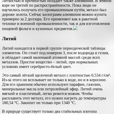
Легкостью и прочностью обладает также алюминий. В земной
коре он третий по распространённости. Пока люди не
научились получать его промышленным путём, металл был
дороже золота. Сейчас килограмм алюминия можно купить
примерно за 2 доллара. Его применяют как в ракетной
технике и военной промышленности, так и для изготовления
пищевой фольги и кухонных предметов.
Литий
Литий находится в первой группе периодической таблицы
элементов. Он стоит под номером 3, после водорода и гелия,
и обладает самой маленькой атомной массой среди всех
металлов. Простое вещество – литий, при нормальных
условиях имеет серебристо-белый цвет.
Это самый лёгкий щелочной металл с плотностью 0,534 г/см³.
Из-за этого он всплывает не только в воде, но и в керосине.
Для его хранения обычно используют парафин, газолин,
минеральные масла или петролейный эфир. Литий очень
мягкий и пластичный, легко режется ножом. Чтобы
расплавить этот металл, его нужно нагреть до температуры
180,54 °C. Закипит он только при 1340 °C.
В природе существует только два стабильных изотопа