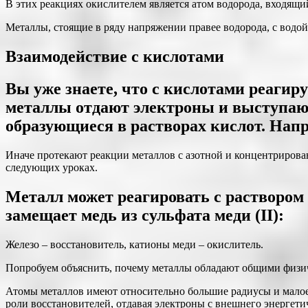
В этих реакциях окислителем является атом водорода, входящий
Металлы, стоящие в ряду напряжении правее водорода, с водой
Взаимодействие с кислотами
Вы уже знаете, что с кислотами реагир
металлы отдают электроны и выступают
образующиеся в растворах кислот. Напр
Иначе протекают реакции металлов с азотной и концентрирова
следующих уроках.
Металл может реагировать с раствором с
замещает медь из сульфата меди (II):
Железо – восстановитель, катионы меди – окислитель.
Попробуем объяснить, почему металлы обладают общими физич
Атомы металлов имеют относительно большие радиусы и малое 
роли восстановителей, отдавая электроны с внешнего энергети