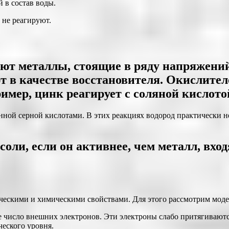
 в состав воды.
 не реагируют.
уют металлы, стоящие в ряду напряжений
 в качестве восстановителя. Окислител
имер, цинк реагирует с соляной кислото
нной серной кислотами. В этих реакциях водород практически н
оли, если он активнее, чем металл, вхо
ескими и химическими свойствами. Для этого рассмотрим модел
число внешних электронов. Эти электроны слабо притягиваются
ческого уровня.