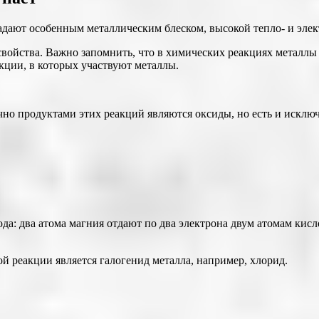
адают особенным металлическим блеском, высокой тепло- и эле
войства. Важно запомнить, что в химических реакциях металлы 
кции, в которых участвуют металлы.
но продуктами этих реакций являются оксиды, но есть и исключ
: два атома магния отдают по два электрона двум атомам кисло
ой реакции является галогенид металла, например, хлорид.