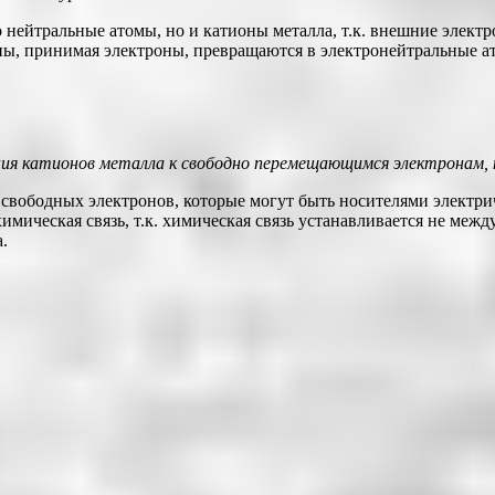
о нейтральные атомы, но и катионы металла, т.к. внешние элек
оны, принимая электроны, превращаются в электронейтральные а
ения катионов металла к свободно перемещающимся электронам
свободных электронов, которые могут быть носителями электри
химическая связь, т.к. химическая связь устанавливается не ме
.