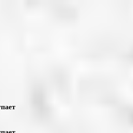
упает
упает