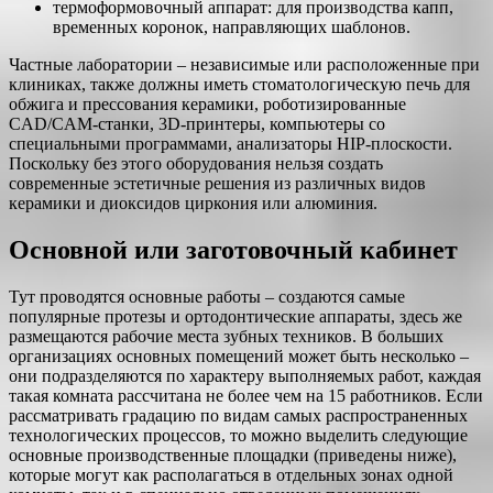
термоформовочный аппарат: для производства капп,
временных коронок, направляющих шаблонов.
Частные лаборатории – независимые или расположенные при
клиниках, также должны иметь стоматологическую печь для
обжига и прессования керамики, роботизированные
CAD/CAM-станки, 3D-принтеры, компьютеры со
специальными программами, анализаторы HIP-плоскости.
Поскольку без этого оборудования нельзя создать
современные эстетичные решения из различных видов
керамики и диоксидов циркония или алюминия.
Основной или заготовочный кабинет
Тут проводятся основные работы – создаются самые
популярные протезы и ортодонтические аппараты, здесь же
размещаются рабочие места зубных техников. В больших
организациях основных помещений может быть несколько –
они подразделяются по характеру выполняемых работ, каждая
такая комната рассчитана не более чем на 15 работников. Если
рассматривать градацию по видам самых распространенных
технологических процессов, то можно выделить следующие
основные производственные площадки (приведены ниже),
которые могут как располагаться в отдельных зонах одной