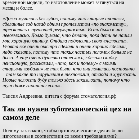
временной модели, то изготовление может затянуться на
месяц и более.
«Долго мучилась без зубов, потому что старые протезы,
сделанные год назад одним протезистом «по знакомству»,
трескались с пугающей регулярностью. Есть было в них
невозможно. Долго думала, что делать, пока дети не нашли
мне хорошую клинику. Отдала подклеить свою «челюсть».
Ребята все очень быстро сделали и очень хорошо сделали,
надо сказать, потому что таких частых поломок больше не
было. А еще очень душевно отнеслись, сделали скидку
пенсионную, рассказали, «что, как и почему» с моими
старыми «зубами» не так было, что они ломались постоянно
– там какие-то нарушения в технологии, отсюда и хрупкость.
Новые челюсти буду только здесь заказывать, потому что
тут даже гарантия есть».
Таисия Андреевна, цитата с форума стоматология.рф
Так ли нужен зуботехнический цех на
самом деле
Почему так важно, чтобы ортопедические изделия были
изготовлены в соответствии со всеми требованиями?