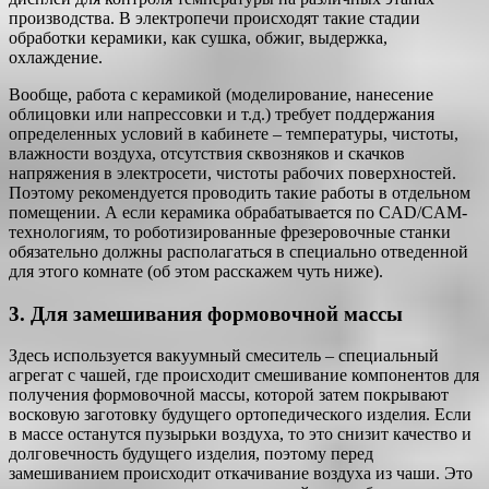
производства. В электропечи происходят такие стадии
обработки керамики, как сушка, обжиг, выдержка,
охлаждение.
Вообще, работа с керамикой (моделирование, нанесение
облицовки или напрессовки и т.д.) требует поддержания
определенных условий в кабинете – температуры, чистоты,
влажности воздуха, отсутствия сквозняков и скачков
напряжения в электросети, чистоты рабочих поверхностей.
Поэтому рекомендуется проводить такие работы в отдельном
помещении. А если керамика обрабатывается по CAD/CAM-
технологиям, то роботизированные фрезеровочные станки
обязательно должны располагаться в специально отведенной
для этого комнате (об этом расскажем чуть ниже).
3. Для замешивания формовочной массы
Здесь используется вакуумный смеситель – специальный
агрегат с чашей, где происходит смешивание компонентов для
получения формовочной массы, которой затем покрывают
восковую заготовку будущего ортопедического изделия. Если
в массе останутся пузырьки воздуха, то это снизит качество и
долговечность будущего изделия, поэтому перед
замешиванием происходит откачивание воздуха из чаши. Это