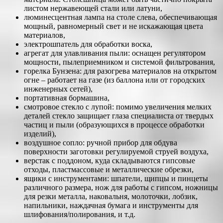
листом нержавеющей стали или латуни,
люминесцентная лампа на столе слева, обеспечивающая
мощный, равномерный свет и не искажающая цвета
материалов,
электрошпатель для обработки воска,
агрегат для улавливания пыли: оснащен регулятором
мощности, пылеприемником и системой фильтрования,
горелка Бунзена: для разогрева материалов на открытом
огне – работает на газе (из баллона или от городских
инженерных сетей),
портативная бормашина,
смотровое стекло с лупой: помимо увеличения мелких
деталей стекло защищает глаза специалиста от твердых
частиц и пыли (образующихся в процессе обработки
изделий),
воздушное сопло: ручной прибор для обдува
поверхности заготовки регулируемой струей воздуха,
верстак с поддоном, куда складываются гипсовые
отходы, пластмассовые и металлические обрезки,
ящики с инструментами: шпатели, щипцы и пинцеты
различного размера, нож для работы с гипсом, ножницы
для резки металла, наковальня, молоточки, лобзик,
напильники, наждачная бумага и инструменты для
шлифования/полирования, и т.д.