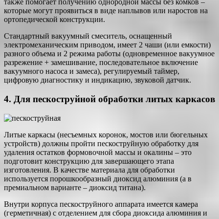
также помогает получению однородной массы без комков –
которые могут проявиться в виде наплывов или наростов на
ортопедической конструкции.
Стандартный вакуумный смеситель, оснащенный
электромеханическим приводом, имеет 2 чаши (или емкости)
разного объема и 2 режима работы (одновременное вакуумное
разрежение + замешивание, последовательное включение
вакуумного насоса и замеса), регулируемый таймер,
цифровую диагностику и индикацию, звуковой датчик.
4. Для пескоструйной обработки литых каркасов
Литые каркасы (несъемных коронок, мостов или бюгельных
устройств) должны пройти пескоструйную обработку для
удаления остатков формовочной массы и окалины – это
подготовит конструкцию для завершающего этапа
изготовления. В качестве материала для обработки
используется порошкообразный диоксид алюминия (а в
премиальном варианте – диоксид титана).
Внутри корпуса пескоструйного аппарата имеется камера
(герметичная) с отделением для сбора диоксида алюминия и