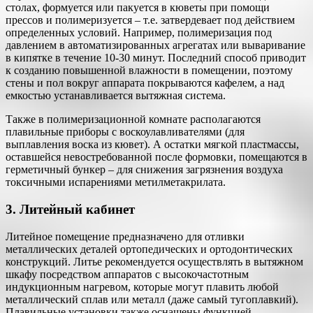
столах, формуется или пакуется в кюветы при помощи
прессов и полимеризуется – т.е. затвердевает под действием
определенных условий. Например, полимеризация под
давлением в автоматизированных агрегатах или вываривание
в кипятке в течение 10-30 минут. Последний способ приводит
к созданию повышенной влажности в помещении, поэтому
стены и пол вокруг аппарата покрываются кафелем, а над
емкостью устанавливается вытяжная система.
Также в полимеризационной комнате располагаются
плавильные приборы с воскоулавливателями (для
выплавления воска из кювет). А остатки мягкой пластмассы,
оставшейся невостребованной после формовки, помещаются в
герметичный бункер – для снижения загрязнения воздуха
токсичными испарениями метилметакрилата.
3. Литейный кабинет
Литейное помещение предназначено для отливки
металлических деталей ортопедических и ортодонтических
конструкций. Литье рекомендуется осуществлять в вытяжном
шкафу посредством аппаратов с высокочастотным
индукционным нагревом, которые могут плавить любой
металлический сплав или металл (даже самый тугоплавкий).
Плавильные установки также оснащены функцией