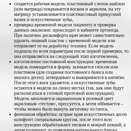
создается рабочая модель: пластиковый слепок-шаблон
(или матрица) покрывается воском и акрилом, на эту
матрицу устанавливается пластмассовый прикусный
валик и искусственные зубы,
примерка временной модели пациенту и проверка
данных окклюзии: происходит в кабинете ортопеда.
При наличии дискомфорта врач может самостоятельно
удалить лишний пластик с временной модели или
отправляет ее на доработку технику. Если модель
подошла по всем параметрам после первой примерки, то
она отправляется на следующий этап изготовления,
изготовление постоянной конструкции: временная
модель помещается в форму, заливается гипсом или
пластиком (для создания постоянного базиса или
аналога десен), затвердевает и вываривается в кипятке.
После этого воск удаляется, а искусственные зубы
остаются в модели на своих местах (так, как они будут
располагаться в готовой протезной конструкции).
Модель заполняется окрашенным в розовый цвет
акриловым «тестом», прессуется, а затем оббивается –
чтобы можно было вынуть заготовку из гипса,
финишная обработка: острые края искусственных десен
шлифуют специальным кругом, после этого всю
конструкцию обрабатывают песком и мокрой пемзой, а
затем полируют до появления натурального блеска.