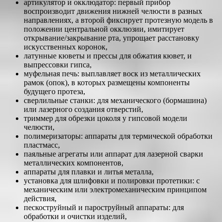
артикулятор и окклюдатор: первый прибор
воспроизводит движения нижней челюсти в разных
направлениях, а второй фиксирует протезную модель в
положении центральной окклюзии, имитирует
открывание/закрывание рта, упрощает расстановку
искусственных коронок,
латунные кюветы и прессы для обжатия кювет, и
выпрессовки гипса,
муфельная печь: выплавляет воск из металлических
рамок (опок), в которых размещены компоненты
будущего протеза,
сверлильные станки: для механического (бормашина)
или лазерного создания отверстий,
триммер для обрезки цоколя у гипсовой модели
челюсти,
полимеризаторы: аппараты для термической обработки
пластмасс,
паяльные агрегаты или аппарат для лазерной сварки
металлических компонентов,
аппараты для плавки и литья металла,
установка для шлифовки и полировки протетики: с
механическим или электромеханическим принципом
действия,
пескоструйный и пароструйный аппараты: для
обработки и очистки изделий,