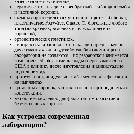
качественное и эстетичное,
керамических вкладок: своеобразный «гибрид» пломбы
и частичной коронки,
съемных ортопедических устройств: протезы-бабочки,
пластинчатые, Acry-free, Quattro Ti, бюгельные любого
типа (на крючках, замочках и телескопических
коронках),
ортодонтических пластинок,
виниров и ультраниров: эти накладки предназначены
для создания «голливудской» улыбки (люминиры в
лаборатории не создаются – их разработкой занимается
компания Cerinate,а сами накладки пересылаются из
США в клинику после изготовления индивидуально
под пациента),
протезов и индивидуальных абатментов для фиксации
на имплантах,
временных коронок, мостов и полных ортопедических
конструкций,
металлических балок для фиксации имплантатов и
безметалловых каркасов.
Как устроена современная
лаборатория?