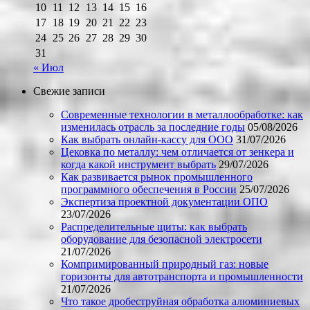
10
11
12
13
14
15
16
17
18
19
20
21
22
23
24
25
26
27
28
29
30
31
« Июл
Свежие записи
Современные технологии в металлообработке: как
изменилась отрасль за последние годы
05/08/2026
Как выбрать онлайн-кассу для ООО
31/07/2026
Цековка по металлу: чем отличается от зенкера и
когда какой инструмент выбрать
29/07/2026
Как развивается рынок промышленного
программного обеспечения в России
25/07/2026
Экспертиза проектной документации ОПО
23/07/2026
Распределительные щиты: как выбрать
оборудование для безопасной электросети
21/07/2026
Компримированный природный газ: новые
горизонты для автотранспорта и промышленности
21/07/2026
Что такое дробеструйная обработка алюминиевых