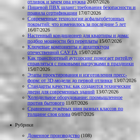
отливок и зачем она нужна
20/07/2026
Пищевой ПВХ шланг: требования безопасности и
правила сертификации
17/07/2026
Современные технологии асфальтобетонных
покрытий: что изменилось за последние 5 лет
16/07/2026
Настенный кондиционер для квартиры и дома:
подбор мощности без переплаты
15/07/2026
Ключевые компоненты и архитектура
отечественной САУ ГА
15/07/2026
Как транспортный аутсорсинг помогает ритейлу
справляться с пиковыми нагрузками в праздники
15/07/2026
Этапы проектирования и изготовления пресс-
форм: от 3D-модели до первой отливки
13/07/2026
Стандарты качества: как создаются технические
двери для современных зданий
13/07/2026
Холодильное оборудование: промышленное
против бытового
11/07/2026
Сравнение лужёных шин разных классов по
толщине слоя олова
09/07/2026
Рубрики
Доменное производство
(108)