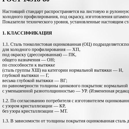
Настоящий стандарт распространяется на листовую и рулонну
холодного профилирования, под окраску, изготовления штампо
Показатели технического уровня, установленные настоящим ст
1. КЛАССИФИКАЦИЯ
1.1. Сталь тонколистовая оцинкованная (ОЦ) подразделяется
для холодного профилирования — ХП,
под окраску (дрессированная) — ПК,
общего назначения — ОН;
по способности к вытяжке
(сталь группы XШ) на категории нормальной вытяжки — Н,
глубокой вытяжки — Г,
весьма глубокой вытяжки — ВГ;
по равномерности толщины цинкового покрытияс нормальной
с уменьшенной разнотолщинностью — УР. (Измененная редакци
1.2. По согласованию потребителя с изготовителем оцинкованна
с узором кристаллизации — КР,
без узора кристаллизации — МТ.
1.3. В зависимости от толщины покрытия оцинкованная сталь де