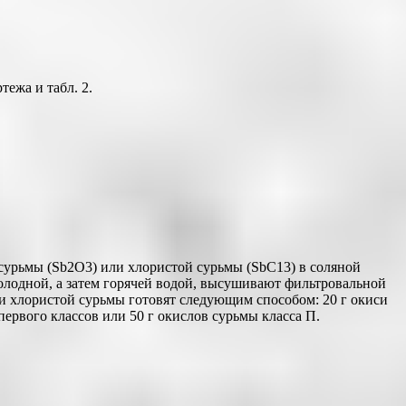
ежа и табл. 2.
сурьмы (Sb2O3) или хлористой сурьмы (SbС13) в соляной
олодной, а затем горячей водой, высушивают фильтровальной
 хлористой сурьмы готовят следующим способом: 20 г окиси
ервого классов или 50 г окислов сурьмы класса П.