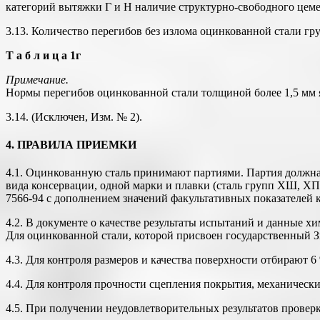
категорий вытяжки Г и Н наличие структурно-свободного цеме
3.13. Количество перегибов без излома оцинкованной стали гр
Т а б л и ц а 1г
Примечание.
Нормы перегибов оцинкованной стали толщиной более 1,5 мм я
3.14. (Исключен, Изм. № 2).
4. ПРАВИЛА ПРИЕМКИ
4.1. Оцинкованную сталь принимают партиями. Партия должна 
вида консервации, одной марки и плавки (сталь групп ХШ, Х
7566-94 с дополнением значений факультативных показателей к
4.2. В документе о качестве результаты испытаний и данные х
Для оцинкованной стали, которой присвоен государственный Зна
4.3. Для контроля размеров и качества поверхности отбирают 6
4.4. Для контроля прочности сцепления покрытия, механически
4.5. При получении неудовлетворительных результатов провер