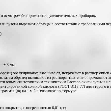
ним осмотром без применения увеличительных приборов.
ли рулона вырезают образцы в соответствии с требованиями черт
)
— ± 3 мм.
бразец обезжиривают, взвешивают, погружают в раствор окиси 
, затем образец вынимают из раствора, тщательно промывают х
этиловым синтетическим техническим.Раствор окиси сурьмы или
центрированной соляной кислоты (ГОСТ 3118-77) для второго и п
 граммах (m) на 1 м 2 вычисляют по формуле
го покрытия, с погрешностью 0,01 г, г;