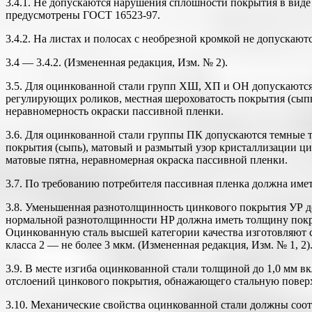
3.4.1. Не допускаются нарушения сплошности покрытия в виде
предусмотрены ГОСТ 16523-97.
3.4.2. На листах и полосах с необрезной кромкой не допуска
3.4 — 3.4.2. (Измененная редакция, Изм. № 2).
3.5. Для оцинкованной стали групп ХШ, ХП и ОН допускаются 
регулирующих роликов, местная шероховатость покрытия (сыпь
неравномерность окраски пассивной пленки.
3.6. Для оцинкованной стали группы ПК допускаются темные т
покрытия (сыпь), матовый и размытый узор кристаллизации ци
матовые пятна, неравномерная окраска пассивной пленки.
3.7. По требованию потребителя пассивная пленка должна имет
3.8. Уменьшенная разнотолщинность цинкового покрытия УР дол
нормальной разнотолщинности HP должна иметь толщину покрыт
Оцинкованную сталь высшей категории качества изготовляют с
класса 2 — не более 3 мкм. (Измененная редакция, Изм. № 1, 2)
3.9. В месте изгиба оцинкованной стали толщиной до 1,0 мм 
отслоений цинкового покрытия, обнажающего стальную поверхн
3.10. Механические свойства оцинкованной стали должны соотв