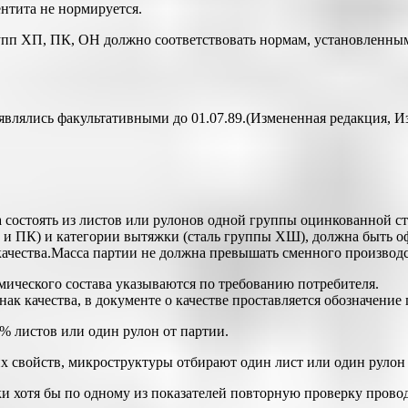
нтита не нормируется.
упп ХП, ПК, ОН должно соответствовать нормам, установленным 
влялись факультативными до 01.07.89.(Измененная редакция, Из
состоять из листов или рулонов одной группы оцинкованной ста
П и ПК) и категории вытяжки (сталь группы ХШ), должна быть о
ачества.Масса партии не должна превышать сменного производст
имического состава указываются по требованию потребителя.
к качества, в документе о качестве проставляется обозначение 
 % листов или один рулон от партии.
х свойств, микроструктуры отбирают один лист или один рулон 
ки хотя бы по одному из показателей повторную проверку прово