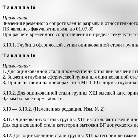
Т а б л и ц а 1б
Примечание.
Значения временного сопротивления разрыву и относительног
ПК являлись факультативными до 01.07.89.
При расчете временного сопротивления и предела текучести 
3.10.1. Глубина сферической лунки оцинкованной стали групп
Т а б л и ц а 1в
Примечания:
1. Для оцинкованной стали промежуточных толщин значения 
2. Значения глубины сферической лунки для оцинкованной ста
3. При испытании на приборах типа МТЛ-10 г нормы глубины 
3.10.2. Для оцинкованной стали группы ХШ высшей категории к
0,2 мм больше норм табл. 1в.
3.10 — 3.10.2. (Измененная редакция, Изм. № 2).
3.11. Оцинкованную сталь группы ХШ изготовляют с величиной 
Для оцинкованной стали категории вытяжки ВГ допускается не
3.12. Для оцинкованной стали группы ХШ категории вытяжки ВГ