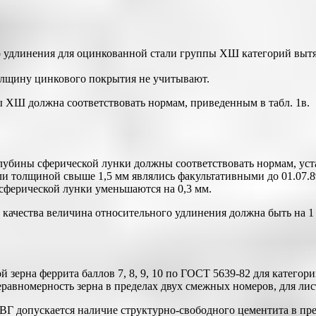
о удлинения для оцинкованной стали группы ХШ категорий вытя
толщину цинкового покрытия не учитывают.
ы ХШ должна соответствовать нормам, приведенным в табл. 1в.
глубины сферической лунки должны соответствовать нормам, у
ли толщиной свыше 1,5 мм являлись факультативными до 01.07.8
сферической лунки уменьшаются на 0,3 мм.
ачества величина относительного удлинения должна быть на 1 е
зерна феррита баллов 7, 8, 9, 10 по ГОСТ 5639-82 для категори
равномерность зерна в пределах двух смежных номеров, для лис
 допускается наличие структурно-свободного цементита в преде