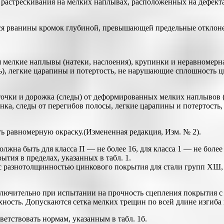
 растрескивания на мелких наплывах, расположенных на дефект
ются рванины кромок глубиной, превышающей предельные отклон
мелкие наплывы (натеки, наслоения), крупинки и неравномерна
), легкие царапины и потертость, не нарушающие сплошность ц
очки и дорожка (следы) от деформированных мелких наплывов (
нка, следы от перегибов полосы, легкие царапины и потертост
ь равномерную окраску.(Измененная редакция, Изм. № 2).
жна быть для класса П — не более 16, для класса 1 — не более 
ия в пределах, указанных в табл. 1.
 разнотолщинностью цинкового покрытия для стали групп ХШ, Х
.
включительно при испытании на прочность сцепления покрытия с
ость. Допускаются сетка мелких трещин по всей длине изгиба и
етствовать нормам, указанным в табл. 1б.