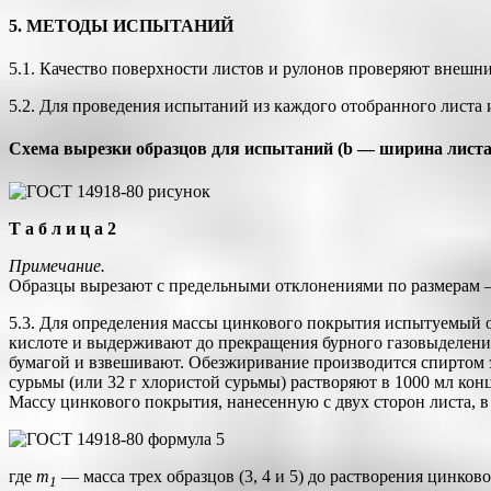
5. МЕТОДЫ ИСПЫТАНИЙ
5.1. Качество поверхности листов и рулонов проверяют внеш
5.2. Для проведения испытаний из каждого отобранного листа и
Схема вырезки образцов для испытаний (b — ширина листа
Т а б л и ц а 2
Примечание.
Образцы вырезают с предельными отклонениями по размерам 
5.3. Для определения массы цинкового покрытия испытуемый о
кислоте и выдерживают до прекращения бурного газовыделения
бумагой и взвешивают. Обезжиривание производится спиртом 
сурьмы (или 32 г хлористой сурьмы) растворяют в 1000 мл кон
Массу цинкового покрытия, нанесенную с двух сторон листа, в
где
m
— масса трех образцов (3, 4 и 5) до растворения цинково
1