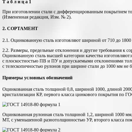
Т а б л и ц а 1
При изготовлении стали с дифференцированным покрытием толщи
(Измененная редакция, Изм. № 2).
2. СОРТАМЕНТ
2.1. Оцинкованную сталь изготовляют шириной от 710 до 1800
2.2. Размеры, предельные отклонения и другие требования к с
Оцинкованную сталь высшей категории качества изготовляют:с
с плоскостностью ПВ и ПУ и допускаемыми отклонениями то
с телескопичностью рулонов при ширине стали до 1000 мм не б
Примеры условных обозначений
Оцинкованная сталь толщиной 0,8, шириной 1000, длиной 200
кристаллизации КР, первого класса цинкового покрытия по ГО
Оцинкованная рулонная сталь толщиной 1,2, шириной 1000 мм,
МТ, с уменьшенной разнотолщинностью УР, второго класса по