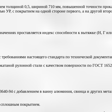
м толщиной 0,5, шириной 710 мм, повышенной точности прокат
ю УР, с покрытием на одной стороне первого, а на другой втор
значениях проставляется индекс способности к вытяжке (Н, Г или
 с требованиями настоящего стандарта по технической документ
окатаной рулонной стали с качеством поверхности по ГОСТ 165
640-94 с добавлением в ванну алюминия, свинца и других метал
со сплошным покрытием.