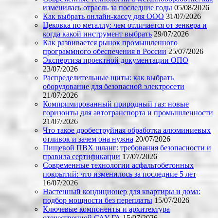
изменилась отрасль за последние годы
05/08/2026
Как выбрать онлайн-кассу для ООО
31/07/2026
Цековка по металлу: чем отличается от зенкера и
когда какой инструмент выбрать
29/07/2026
Как развивается рынок промышленного
программного обеспечения в России
25/07/2026
Экспертиза проектной документации ОПО
23/07/2026
Распределительные щиты: как выбрать
оборудование для безопасной электросети
21/07/2026
Компримированный природный газ: новые
горизонты для автотранспорта и промышленности
21/07/2026
Что такое дробеструйная обработка алюминиевых
отливок и зачем она нужна
20/07/2026
Пищевой ПВХ шланг: требования безопасности и
правила сертификации
17/07/2026
Современные технологии асфальтобетонных
покрытий: что изменилось за последние 5 лет
16/07/2026
Настенный кондиционер для квартиры и дома:
подбор мощности без переплаты
15/07/2026
Ключевые компоненты и архитектура
отечественной САУ ГА
15/07/2026