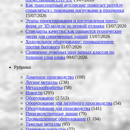
Как транспортный аутсорсинг помогает ритейлу
справляться с пиковыми нагрузками в праздники
15/07/2026
Этапы проектирования и изготовления пресс-
форм: от 3D-модели до первой отливки
13/07/2026
Стандарты качества: как создаются технические
двери для современных зданий
13/07/2026
Холодильное оборудование: промышленное
против бытового
11/07/2026
Сравнение лужёных шин разных классов по
толщине слоя олова
09/07/2026
Рубрики
Доменное производство
(108)
Легкие металлы
(238)
Металлообработка
(58)
Новости
(295)
Оборудование
(2 513)
Оборудование для литейного производства
(54)
Оборудование для производства
(141)
Производственные линии
(79)
Промышленное оборудование
(1 194)
Тяжелые металлы
(95)
Цинковое покрытие
(77)