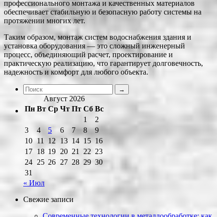
профессионального монтажа и качественных материалов
обеспечивает стабильную и безопасную работу системы на
протяжении многих лет.
Таким образом, монтаж систем водоснабжения здания и
установка оборудования — это сложный инженерный
процесс, объединяющий расчет, проектирование и
практическую реализацию, что гарантирует долговечность,
надежность и комфорт для любого объекта.
Август 2026
Пн
Вт
Ср
Чт
Пт
Сб
Вс
1
2
3
4
5
6
7
8
9
10
11
12
13
14
15
16
17
18
19
20
21
22
23
24
25
26
27
28
29
30
31
« Июл
Свежие записи
Современные технологии в металлообработке: как