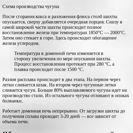
Схема производства чугуна
После сгорания кокса и разложения флюса столб шихты
опускается, сверху добавляется очередная порция. Снизу в
самой широкой части шахты происходит полное
восстановление железа при температурах 1850°С — 2000°С.
Затем оно стекает в горн. Здесь происходит обогащение
железа углеродом.
Температура в доменной печи изменяется в
сторону увеличения по мере опускания шихты.
Процесс восстановления протекает при 280 °С, а
плавка происходит после 1500 °С.
Разлив расплава происходит в два этапа. На первом через
летки сливается шлак. На втором через чугунные летки
сливается чугун. Больше 80% выплавляемого чугуна идет на
производство стали. Из остального чугуна отливают в опоках
болванки.
Работает доменная печь непрерывно. От загрузки шихты до
получения сплава проходит 3-20 дней — все зависит от
объема печи.