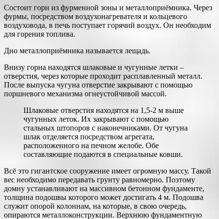
Состоит горн из фурменной зоны и металлоприёмника. Через
фурмы, посредством воздухонагревателя и кольцевого
воздуховода, в печь поступает горячий воздух. Он необходим
для горения топлива.
Дно металлоприёмника называется лещадь.
Внизу горна находятся шлаковые и чугунные летки –
отверстия, через которые проходит расплавленный металл.
После выпуска чугуна отверстие закрывают с помощью
поршневого механизма огнеустойчивой массой.
Шлаковые отверстия находятся на 1,5-2 м выше
чугунных леток. Их закрывают с помощью
стальных штопоров с наконечниками. От чугуна
шлак отделяется посредством агрегата,
расположенного на печном желобе. Обе
составляющие подаются в специальные ковши.
Всё это гигантское сооружение имеет огромную массу. Такой
вес необходимо передавать грунту равномерно. Поэтому
домну устанавливают на массивном бетонном фундаменте,
толщина подошвы которого может достигать 4 м. Подошва
служит опорой колоннам, на которые, в свою очередь,
опираются металлоконструкции. Верхнюю фундаментную