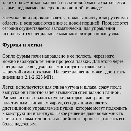
таких подъемников калошей из скиповой ямы захватывается
сырье, подаваемое наверх по наклонной эстакаде.
Затем калоши опрокидываются, подавая шихту в загрузочную
область, и возвращаются вниз за новой порцией. Процесс этот
сегодня осуществляется автоматически, для управления
используются специальные компьютеризированные узлы.
Фурмы и летки
Сопло фурмы печи направлено в ее полость, через него
можно наблюдать течение процесса плавки. Для этого через
специальные воздуховоды монтируются гляделки с
жаростойкими стеклами. На срезе давление может достигать
значения в 2,1-2,625 МПа.
Летки используются для слива чугуна и шлака, сразу после
выпуска они плотно запечатываются специальной глиной.
Раньше использовались пушки, которые выстраивали
пластичным глиняным ядром, сегодня применяются
дистанционно управляемые пушки, которые могут подходить
к конструкции вплотную. Такое решение дало возможность
снизить травматичность и аварийность процесса, сделать его
более надежным.