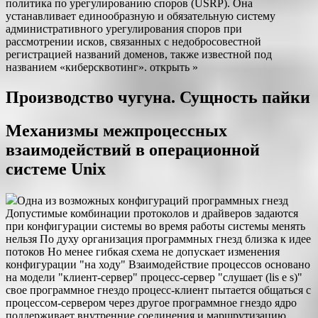
политика по урегулированию споров (USRP). Она
устанавливает единообразную и обязательную систему
административного урегулирования споров при
рассмотрении исков, связанных с недобросовестной
регистрацией названий доменов, также известной под
названием «киберсквотинг». открыть »
Производство чугуна. Сущность пайки
Механизмы межпроцессных
взаимодействий в операционной
системе Unix
Одна из возможных конфигураций программных гнезд
Допустимые комбинации протоколов и драйверов задаются
при конфигурации системы во время работы системы менять
нельзя По духу организация программных гнезд близка к идее
потоков Но менее гибкая схема не допускает изменения
конфигурации "на ходу" Взаимодействие процессов основано
на модели "клиент-сервер" процесс-сервер "слушает (lis e s)"
свое программное гнездо процесс-клиент пытается общаться с
процессом-сервером через другое программное гнездо ядро
поддерживает внутренние соединения и маршрутизацию