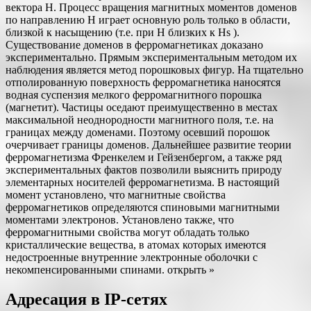
вектора H. Процесс вращения магнитных моментов доменов
по направлению H играет основную роль только в области,
близкой к насыщению (т.е. при H близких к Hs ).
Существование доменов в ферромагнетиках доказано
экспериментально. Прямым экспериментальным методом их
наблюдения является метод порошковых фигур. На тщательно
отполированную поверхность ферромагнетика наносятся
водная суспензия мелкого ферромагнитного порошка
(магнетит). Частицы оседают преимущественно в местах
максимальной неоднородности магнитного поля, т.е. на
границах между доменами. Поэтому осевший порошок
очерчивает границы доменов. Дальнейшее развитие теории
ферромагнетизма Френкелем и Гейзенбергом, а также ряд
экспериментальных фактов позволили выяснить природу
элементарных носителей ферромагнетизма. В настоящий
момент установлено, что магнитные свойства
ферромагнетиков определяются спиновыми магнитными
моментами электронов. Установлено также, что
ферромагнитными свойства могут обладать только
кристаллические вещества, в атомах которых имеются
недостроенные внутренние электронные оболочки с
некомпенсированными спинами. открыть »
Адресация в IP-сетях