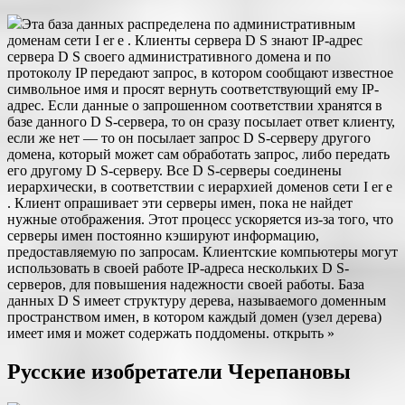
Эта база данных распределена по административным
доменам сети I er e . Клиенты сервера D S знают IP-адрес
сервера D S своего административного домена и по
протоколу IP передают запрос, в котором сообщают известное
символьное имя и просят вернуть соответствующий ему IP-
адрес. Если данные о запрошенном соответствии хранятся в
базе данного D S-сервера, то он сразу посылает ответ клиенту,
если же нет — то он посылает запрос D S-серверу другого
домена, который может сам обработать запрос, либо передать
его другому D S-серверу. Все D S-серверы соединены
иерархически, в соответствии с иерархией доменов сети I er e
. Клиент опрашивает эти серверы имен, пока не найдет
нужные отображения. Этот процесс ускоряется из-за того, что
серверы имен постоянно кэшируют информацию,
предоставляемую по запросам. Клиентские компьютеры могут
использовать в своей работе IP-адреса нескольких D S-
серверов, для повышения надежности своей работы. База
данных D S имеет структуру дерева, называемого доменным
пространством имен, в котором каждый домен (узел дерева)
имеет имя и может содержать поддомены. открыть »
Русские изобретатели Черепановы