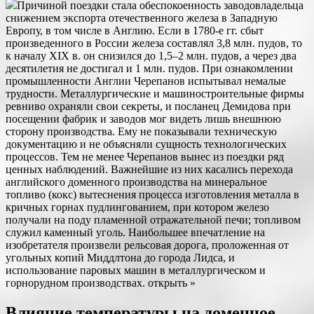
Причиной поездки стала обеспокоенность заводовладельца
снижением экспорта отечественного железа в Западную
Европу, в том числе в Англию. Если в 1780-е гг. сбыт
произведенного в России железа составлял 3,8 млн. пудов, то
к началу XIX в. он снизился до 1,5–2 млн. пудов, а через два
десятилетия не достигал и 1 млн. пудов. При ознакомлении
промышленности Англии Черепанов испытывал немалые
трудности. Металлургические и машиностроительные фирмы
ревниво охраняли свои секреты, и посланец Демидова при
посещении фабрик и заводов мог видеть лишь внешнюю
сторону производства. Ему не показывали техническую
документацию и не объясняли сущность технологических
процессов. Тем не менее Черепанов вынес из поездки ряд
ценных наблюдений. Важнейшие из них касались перехода
английского доменного производства на минеральное
топливо (кокс) вытеснения процесса изготовления металла в
кричных горнах пудлингованием, при котором железо
получали на поду пламенной отражательной печи; топливом
служил каменный уголь. Наибольшее впечатление на
изобретателя произвели рельсовая дорога, проложенная от
угольных копий Миддлтона до города Лидса, и
использование паровых машин в металлургическом и
горнорудном производствах. открыть »
Влияние температуры на доменное