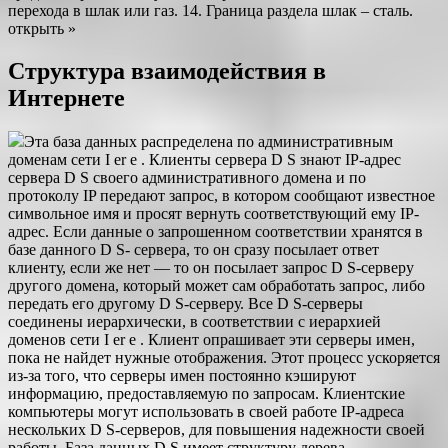
перехода в шлак или газ. 14. Граница раздела шлак – сталь.
открыть »
Структура взаимодействия в
Интернете
Эта база данных распределена по административным
доменам сети I er e . Клиенты сервера D S знают IP-адрес
сервера D S своего административного домена и по
протоколу IP передают запрос, в котором сообщают известное
символьное имя и просят вернуть соответствующий ему IP-
адрес. Если данные о запрошенном соответствии хранятся в
базе данного D S- сервера, то он сразу посылает ответ
клиенту, если же нет — то он посылает запрос D S-серверу
другого домена, который может сам обработать запрос, либо
передать его другому D S-серверу. Все D S-серверы
соединены иерархически, в соответствии с иерархией
доменов сети I er e . Клиент опрашивает эти серверы имен,
пока не найдет нужные отображения. Этот процесс ускоряется
из-за того, что серверы имен постоянно кэшируют
информацию, предоставляемую по запросам. Клиентские
компьютеры могут использовать в своей работе IP-адреса
нескольких D S-серверов, для повышения надежности своей
работы. База данных D S имеет структуру дерева,