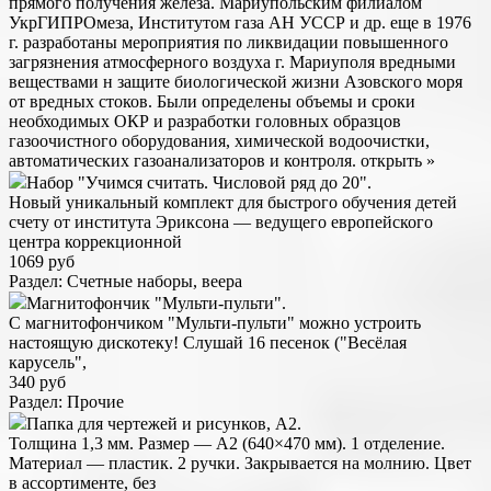
прямого получения железа. Мариупольским филиалом
УкрГИПРОмеза, Институтом газа АН УССР и др. еще в 1976
г. разработаны мероприятия по ликвидации повышенного
загрязнения атмосферного воздуха г. Мариуполя вредными
веществами н защите биологической жизни Азовского моря
от вредных стоков. Были определены объемы и сроки
необходимых ОКР и разработки головных образцов
газоочистного оборудования, химической водоочистки,
автоматических газоанализаторов и контроля. открыть »
Набор "Учимся считать. Числовой ряд до 20".
Новый уникальный комплект для быстрого обучения детей
счету от института Эриксона — ведущего европейского
центра коррекционной
1069 руб
Раздел: Счетные наборы, веера
Магнитофончик "Мульти-пульти".
С магнитофончиком "Мульти-пульти" можно устроить
настоящую дискотеку! Слушай 16 песенок ("Весёлая
карусель",
340 руб
Раздел: Прочие
Папка для чертежей и рисунков, А2.
Толщина 1,3 мм. Размер — А2 (640×470 мм). 1 отделение.
Материал — пластик. 2 ручки. Закрывается на молнию. Цвет
в ассортименте, без