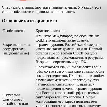
Специалисты выделяют три главные группы. У каждой есть
свои особенности и правила использования.
Основные категории имен
Особенности
Краткое описание
Принятое международное обозначение
Cctld, это национальные домены
Закрепленные за
верхнего уровня. Российская Федерация
государствами
имеет два таких домена: su и ru. Первый
(национальные)
остался еще со времен СССР, сегодня
представляется русскоязычным ресурсам.
Второй – современный для РФ.
Обозначаются Idn, к нам относится зона
.рф., но это всего лишь радует самолюбие
соотечественников. Их названия в любом
случае автоматически перекодируются
латинскими символами. К примеру,
после введения домена верхнего уровня
для России «новенький. рф.» искомый
С буквами
сайт откроется. Это хорошо. Но при
славянского,
копировании его адреса пользователь
китайского или
увидит непонятную ахинею, к примеру