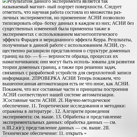
Результатом данного эксперимента является так
называемый магнит- ный портрет поверхности. Следует
отметить, что научная работа состояла из множества раз-
личных экспериментов, но применение АСНИ позволило
типизировать обра- ботку данных в каждом из них; АСНИ без
существенных изменений была применена также в
экспериментах с использованием магнитооптического
эффекта Фарадея и меридианного эффекта Керра. Результаты,
полученные в данной работе с использованием АСНИ, су-
щественно расширили представления о структуре доменных
границ на по- — 6 — верхности образца, процессах их
намагничивания; они могут быть исполь- зованы для развития
теории доменных границ, а также при решении задач,
связанных с разработкой устройств для сверхплотной записи
информации. 2ПРОВЕРКА АСНИ Теперь покажем, что
вышеописанная автоматизация есть не что иное, как АСНИ.
Покажем, что все составные части и принципы построения
АСНИ соответствуют нашей системе автоматизации.
3Составные части АСНИ. 2I. Научно-методическое
обеспечение. 11. Теоретические исследования и методики:
отражены в литературе . 12. Алгоритм проведения
эксперимента: см. выше. 13. Обработка и представление
экспериментальных данных: обработка данных — см.
п.III.2.в)г); представление данных — см. выше. 2II.
Техническое обеспечение: 11. открыть »