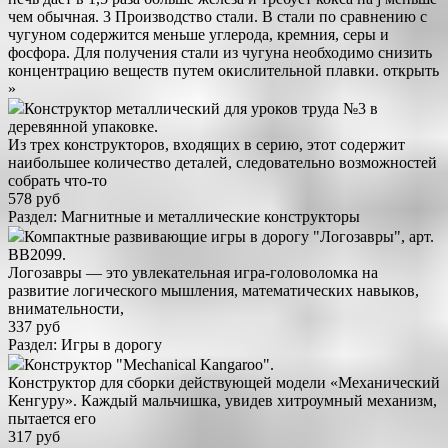
чем обычная. 3 Производство стали. В стали по сравнению с
чугуном содержится меньше углерода, кремния, серы и
фосфора. Для получения стали из чугуна необходимо снизить
концентрацию веществ путем окислительной плавки. открыть
»
Конструктор металлический для уроков труда №3 в
деревянной упаковке.
Из трех конструкторов, входящих в серию, этот содержит
наибольшее количество деталей, следовательно возможностей
собрать что-то
578 руб
Раздел: Магнитные и металлические конструкторы
Компактные развивающие игры в дорогу "Логозавры", арт.
ВВ2099.
Логозавры — это увлекательная игра-головоломка на
развитие логического мышления, математических навыков,
внимательности,
337 руб
Раздел: Игры в дорогу
Конструктор "Mechanical Kangaroo".
Конструктор для сборки действующей модели «Механический
Кенгуру». Каждый мальчишка, увидев хитроумный механизм,
пытается его
317 руб