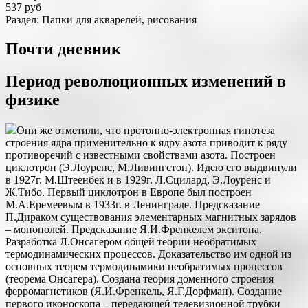
537 руб
Раздел: Папки для акварелей, рисования
Почти дневник
Период революционных изменений в
физике
Они же отметили, что протонно-электронная гипотеза
строения ядра применительно к ядру азота приводит к ряду
противоречий с известными свойствами азота. Построен
циклотрон (Э.Лоуренс, М.Ливингстон). Идею его выдвинули
в 1927г. М.Штеенбек и в 1929г. Л.Сцилард, Э.Лоуренс и
Ж.Тибо. Первый циклотрон в Европе был построен
М.А.Еремеевым в 1933г. в Ленинграде. Предсказание
П.Дираком существования элементарных магнитных зарядов
– монополей. Предсказание Я.И.Френкелем экситона.
Разработка Л.Онсагером общей теории необратимых
термодинамических процессов. Доказательство им одной из
основных теорем термодинамики необратимых процессов
(теорема Онсагера). Создана теория доменного строения
ферромагнетиков (Я.И.Френкель, Я.Г.Дорфман). Создание
первого иконоскопа – передающей телевизионной трубки