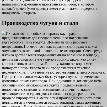
называемого доменным пространством имен, в котором
каждый домен (узел дерева) имеет имя и может содержать
поддомены. открыть »
Производство чугуна и стали
Их сжигают в особых аппаратах-кауперах,
предназначенных для предварительного нагревания
вдуваемого в печь воздуха. Доменная печь работает
непрерывно. По мере того как верхние слои руды и кокса
опускаются, в печь добавляют новые их порции. Смесь руды
и кокса доставляется подъемниками на верхнюю площадку
печи и загружается в чугунную воронку, закрытую снизу
колошниковым затвором. При опускании затвора смесь
попадает в печь. Работа печи продолжается в течение
нескольких лет, пока печь не потребует капитального ремонта.
Процесс выплавки может быть ускорен путем применения в
доменных печах кислорода. При вдувании в доменную печь
обогащенного кислородом воздуха предварительный
подогрев его становится излишним, а значит, отпадает
необходимость в громоздких и сложных кауперах и весь
процесс упрощается. Вместе с тем производительность печи
повышается и уменьшается расход топлива. Такая доменная
печь дает в 1,5 раза больше железа и требует кокса на ј меньше