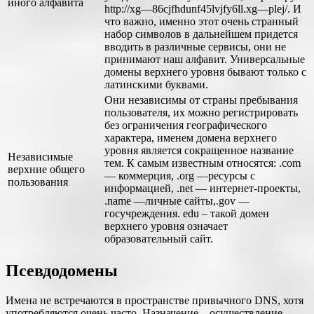
иного алфавита
http://xg—86cjfhdunf45lvjfy6ll.xg—plej/. И
что важно, именно этот очень странный
набор символов в дальнейшем придется
вводить в различные сервисы, они не
принимают наш алфавит. Универсальные
домены верхнего уровня бывают только с
латинскими буквами.
Они независимы от страны пребывания
пользователя, их можно регистрировать
без ограничения географического
характера, именем домена верхнего
уровня является сокращенное название
Независимые
тем. К самым известным относятся: .com
верхние общего
— коммерция, .org —ресурсы с
пользования
информацией, .net — интернет-проекты,
.name —личные сайты,.gov —
госучреждения. edu – такой домен
верхнего уровня означает
образовательный сайт.
Псевдодомены
Имена не встречаются в пространстве привычного DNS, хотя
употребляются очень часто. Назначение – осуществление