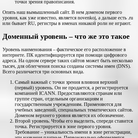
точки зрения правописания.
Опять наш вымышленный сайт. В нем доменом первого
уровня, как уже известно, является novenkoj, а дальше есть .ru
или бывает RU, регистры в именах никакой роли не играют.
Доменный уровень – что же это такое
Уровень наименования – фактическое его расположение в
интернете. ПК идентифицируется при помощи цифрового
адреса. На одном сервере таких сайтов может быть несколько
тысяч, для облегчения поиска созданы системы имен (DNS).
Всего различается три основных вида.
Самый важный с точки зрения влияния верхний
(первый) уровень. Он не продается, а регистрируется
компанией ICANN. Предоставляются странам или
группе стран, отдельным организациям и
государственным учреждениям. Применяются для
учебных заведений, специальных тематических сайтов.
Доменом верхнего уровня является их обозначение.
Второй уровень. Чтобы его выделить, спереди ставится
точка. Регистрируется в зоне первого уровня.
Требование – уникальность имени в зоне регистрации,
эти названия платные. Первоначально оформляется