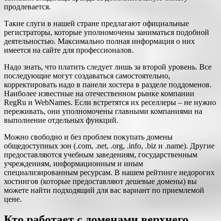
продлевается.
Такие слуги в нашей стране предлагают официальные
регистраторы, которые уполномочены заниматься подобной
деятельностью. Максимально полная информация о них
имеется на сайте для профессионалов.
Надо знать, что платить следует лишь за второй уровень. Все
последующие могут создаваться самостоятельно,
корректировать надо в панели хостера в разделе поддоменов.
Наиболее известные на отечественном рынке компании
RegRu и WebNames. Если встретятся их реселлеры – не нужно
переживать, они уполномочены главными компаниями на
выполнение отдельных функций.
Можно свободно и без проблем покупать домены
общедоступных зон (.com, .net, .org, .info, .biz и .name). Другие
предоставляются учебным заведениям, государственным
учреждениям, информационным и иным
специализированным ресурсам. В нашем рейтинге недорогих
хостингов (которые предоставляют дешевые домены) вы
можете найти подходящий для вас вариант по приемлемой
цене.
Кто работает с доменами верхнего