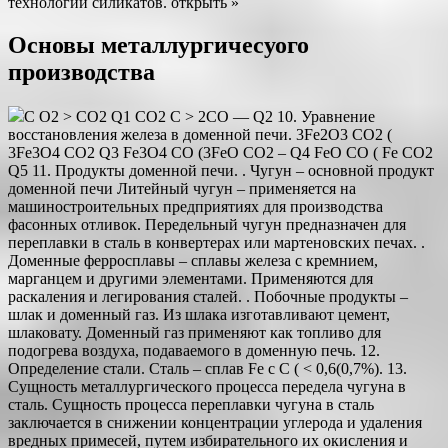
технологии силикатов. открыть »
Основы металлургичесуого
производства
C O2 > CO2 Q1 CO2 C > 2CO — Q2 10. Уравнение
восстановления железа в доменной печи. 3Fe2O3 CO2 (
3Fe3O4 CO2 Q3 Fe3O4 CO (3FeO CO2 – Q4 FeO CO ( Fe CO2
Q5 11. Продукты доменной печи. . Чугун – основной продукт
доменной печи Литейный чугун – применяется на
машиностроительных предприятиях для производства
фасонных отливок. Передельный чугун предназначен для
переплавки в сталь в конвертерах или мартеновских печах. .
Доменные ферросплавы – сплавы железа с кремнием,
марганцем и другими элементами. Применяются для
раскаления и легирования сталей. . Побочные продукты –
шлак и доменный газ. Из шлака изготавливают цемент,
шлаковату. Доменный газ применяют как топливо для
подогрева воздуха, подаваемого в доменную печь. 12.
Определение стали. Сталь – сплав Fe с C ( < 0,6(0,7%). 13.
Сущность металлургического процесса передела чугуна в
сталь. Сущность процесса переплавки чугуна в сталь
заключается в снижении концентрации углерода и удаления
вредных примесей, путем избирательного их окисления и