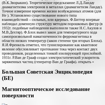
(В.К.Зворыкин). Теоретическое предсказание Л.Д.Ландау
диамагнетизма электронов в металлах (диамагнетизм Ландау).
Точное измерение времени жизни возбужденных атомов (для
Не ). Установлено существование нового типа
взаимодействий – сильных, или ядерных. Ф.Биттер впервые
наблюдал доменную структуру методом порошковых фигур (в
1932г. подобные наблюдения выполнили также Н.С.Акулов и
М.В.Дехтяр). Ф.Блох вывел закон для температурного хода
самопроизвольной намагниченности ферромагнетика в
области низких температур (закон степени три вторых Блоха).
Я.И.Френкель отметил, что туннелирование как квантовое
явление обусловливает протекание тока через контакт двух
проводников, разделенных тонкой изолирующей прослойкой.
1931г. Р.Ван де Грааф создал электростатический ускоритель
заряженных частиц (генератор Ван де Граафа). открыть »
Большая Советская Энциклопедия
(БЕ)
Магнитооптическое исследование
поверхности