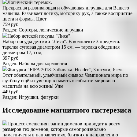
Логический теремок.
Прекрасная развивающая и обучающая игрушка для Вашего
малыша. Развивает логику, моторику рук, а также восприятие
цвета и формы. Цвет
759 руб
Раздел: Сортеры, логические игрушки
Набор детской посуды "Лиса".
Набор посуды детский "Лиса". В комплекте 3 предмета: —
тарелка суповая диаметром 15 см, — тарелка обеденная
диаметром 17,5 см, —
397 руб
Раздел: Наборы для кормления
Фигурки "FIFA 2018. Забивака. Header", 3 штуки, 6 см.
Этот обаятельный, улыбчивый символ Чемпионата мира по
футболу ещё и сувенир в память о событии мирового
масштаба на всю жизнь! Уже
449 руб
Раздел: Игрушки, фигурки
Исследование магнитного гистерезиса
Процесс смешения границ доменов приводит к росту
размеров тех доменов, которые самопроизвольно
намагничены в направлениях, близких к направлению