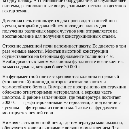
за одну плавку. А специальное оборудование, обслуживающее
системы, расположенные вокруг, занимает несколько десятков
гектар земли.
Доменная печь используется для производства литейного
чугуна, который в дальнейшем проходит плавку для
получения различных марок чугунов или отправляется на
восстановление для получения конструкционных сталей.
Строение доменной печи напоминает шахту. Ее диаметр в три
раза меньше высоты. Монтаж высотной конструкции
осуществляется на бетонном фундаменте толщиной 4 м.
Необходимость в таком массивном фундаменте возникает из-
за массы домны, которая более 30 000 т.
На фундаментной плите закрепляются колонны и цельный
(монолитный) цилиндр, которые изготавливаются и
термостойкого бетона. Внутреннее пространство конструкции
обложено огнеупорными материалами, а верхняя часть
шамотом. В районе заплечников, где температура достигает
2000°С — графитированными материалами, а под ванной с
чугуном — футеровка из глинозема. Также на фундаменте
монтируется печной горн.
Нижняя часть доменной печи, где температура максимальна,
оборудуется холодильниками с водяным охлаждением.Для