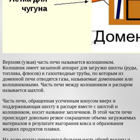
Верхняя (узкая) часть печи называется колошником.
Колошник имеет засыпной аппарат для загрузки шихты (руды,
топлива, флюсов) и газоотводные трубы, по которым из
доменной печи отводятся газы, называемые доменными или
колошниковыми. Часть печи между колошником и распаром
называется шахтой.
Часть печи, обращенная усеченным конусом вверх и
поддерживающая шихту в распаре вместе с шихтой и
колошником, носит название заплечиков. В этой части печи
происходит довольно резкое сокращение объема загружаемых
материалов в результате выгорания кокса и образования
жидких продуктов плавки.
На долю шахты приходится большая часть общей высоты и