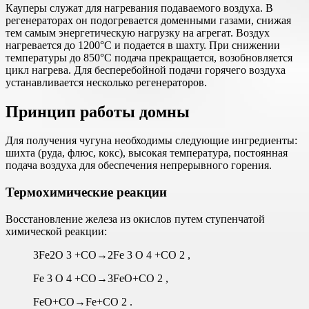
Кауперы служат для нагревания подаваемого воздуха. В
регенераторах он подогревается доменными газами, снижая
тем самым энергетическую нагрузку на агрегат. Воздух
нагревается до 1200°С и подается в шахту. При снижении
температуры до 850°С подача прекращается, возобновляется
цикл нагрева. Для бесперебойной подачи горячего воздуха
устанавливается несколько регенераторов.
Принцип работы домны
Для получения чугуна необходимы следующие ингредиенты:
шихта (руда, флюс, кокс), высокая температура, постоянная
подача воздуха для обеспечения непрерывного горения.
Термохимические реакции
Восстановление железа из окислов путем ступенчатой
химической реакции:
3Fe2O 3 +CO→2Fe 3 O 4 +CO 2 ,
Fe 3 O 4 +CO→3FeO+CO 2 ,
FeO+CO→Fe+CO 2 .