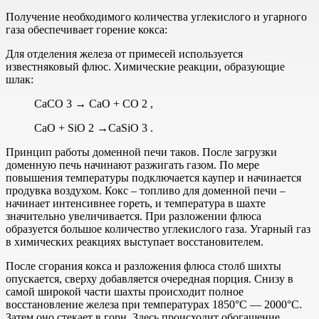
Получение необходимого количества углекислого и угарного
газа обеспечивает горение кокса:
Для отделения железа от примесей используется
известняковый флюс. Химические реакции, образующие
шлак:
СаСО 3 → СаО + СО 2 ,
СаО + SiO 2 →CaSiO 3 .
Принцип работы доменной печи таков. После загрузки
доменную печь начинают разжигать газом. По мере
повышения температуры подключается каупер и начинается
продувка воздухом. Кокс – топливо для доменной печи –
начинает интенсивнее гореть, и температура в шахте
значительно увеличивается. При разложении флюса
образуется большое количество углекислого газа. Угарный газ
в химических реакциях выступает восстановителем.
После сгорания кокса и разложения флюса столб шихты
опускается, сверху добавляется очередная порция. Снизу в
самой широкой части шахты происходит полное
восстановление железа при температурах 1850°С — 2000°С.
Затем оно стекает в горн. Здесь происходит обогащение