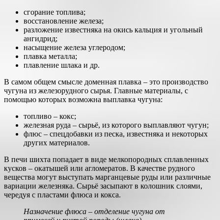
сгорание топлива;
восстановление железа;
разложение известняка на окись кальция и угольный
ангидрид;
насыщение железа углеродом;
плавка металла;
плавление шлака и др.
В самом общем смысле доменная плавка – это производство
чугуна из железорудного сырья. Главные материалы, с
помощью которых возможна выплавка чугуна:
топливо – кокс;
железная руда – сырьё, из которого выплавляют чугун;
флюс – спецдобавки из песка, известняка и некоторых
других материалов.
В печи шихта попадает в виде мелкопородных сплавленных
кусков – окатышей или агломератов. В качестве рудного
вещества могут выступать марганцевые руды или различные
вариации железняка. Сырьё засыпают в колошник слоями,
чередуя с пластами флюса и кокса.
Назначение флюса – отделение чугуна от