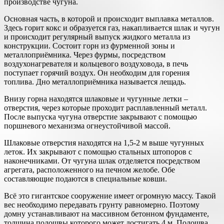
производстве чугуна.
Основная часть, в которой и происходит выплавка металлов.
Здесь горит кокс и образуется газ, накапливается шлак и чугун
и происходит регулярный выпуск жидкого металла из
конструкции. Состоит горн из фурменной зоны и
металлоприёмника. Через фурмы, посредством
воздухонагревателя и кольцевого воздуховода, в печь
поступает горячий воздух. Он необходим для горения
топлива. Дно металлоприёмника называется лещадь.
Внизу горна находятся шлаковые и чугунные летки –
отверстия, через которые проходит расплавленный металл.
После выпуска чугуна отверстие закрывают с помощью
поршневого механизма огнеустойчивой массой.
Шлаковые отверстия находятся на 1,5-2 м выше чугунных
леток. Их закрывают с помощью стальных штопоров с
наконечниками. От чугуна шлак отделяется посредством
агрегата, расположенного на печном желобе. Обе
составляющие подаются в специальные ковши.
Всё это гигантское сооружение имеет огромную массу. Такой
вес необходимо передавать грунту равномерно. Поэтому
домну устанавливают на массивном бетонном фундаменте,
толщина подошвы которого может достигать 4 м. Подошва