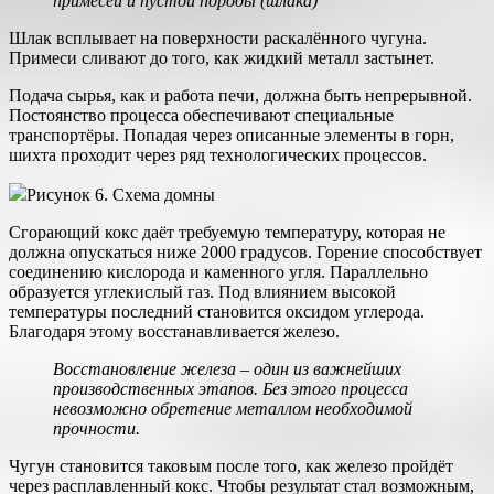
примесей и пустой породы (шлака)
Шлак всплывает на поверхности раскалённого чугуна.
Примеси сливают до того, как жидкий металл застынет.
Подача сырья, как и работа печи, должна быть непрерывной.
Постоянство процесса обеспечивают специальные
транспортёры. Попадая через описанные элементы в горн,
шихта проходит через ряд технологических процессов.
Рисунок 6. Схема домны
Сгорающий кокс даёт требуемую температуру, которая не
должна опускаться ниже 2000 градусов. Горение способствует
соединению кислорода и каменного угля. Параллельно
образуется углекислый газ. Под влиянием высокой
температуры последний становится оксидом углерода.
Благодаря этому восстанавливается железо.
Восстановление железа – один из важнейших
производственных этапов. Без этого процесса
невозможно обретение металлом необходимой
прочности.
Чугун становится таковым после того, как железо пройдёт
через расплавленный кокс. Чтобы результат стал возможным,