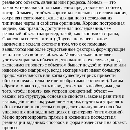
реального объекта, явления или процесса. Модель — это
такой материальный или мысленно представляемый объект,
который замещает объект-оригинал с целью его исследования,
сохраняя некоторые важные для данного исследования
типичные черты и свойства оригинала. Хорошо построенная
модель, как правило, доступнее для исследования, чем
реальный объект (например, такой, как экономика страны,
Солнечная система и т. п.). Другое, не менее важное
назначение модели состоит в том, что с ее помощью
выявляются наиболее существенные факторы, формирующие
те или иные свойства объекта. Модель также позволяет
учиться управлять объектом, что важно в тех случаях, когда
экспериментировать с объектом бывает неудобно, трудно или
невозможно (например, когда эксперимент имеет большую
продолжительность или когда существует риск привести
объект в нежелательное или необратимое состояние). Таким
образом, можно сделать вывод, что модель необходима для
того, чтобы: понять, как устроен конкретный объект —
каковы его структура, основные свойства, законы развития и
взаимодействия с окружающим миром; научиться управлять
объектом или процессом и определить наилучшие способы
управления при заданных целях и критериях (оптимизация);
Меню прогнозировать прямые и косвенные последствия
реализации заданных способов и форм воздействия на объект,
процесс.