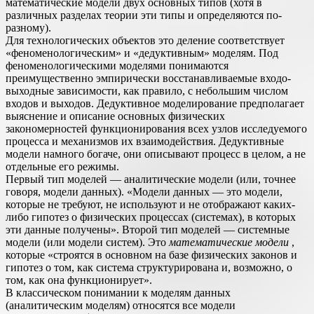
математические модели двух основных типов (хотя в
различных разделах теории эти типы и определяются по-
разному).
Для технологических объектов это деление соответствует
«феноменологическим» и «дедуктивным» моделям. Под
феноменологическими моделями понимаются
преимущественно эмпирически восстанавливаемые входо-
выходные зависимости, как правило, с небольшим числом
входов и выходов. Дедуктивное моделирование предполагает
выяснение и описание основных физических
закономерностей функционирования всех узлов исследуемого
процесса и механизмов их взаимодействия. Дедуктивные
модели намного богаче, они описывают процесс в целом, а не
отдельные его режимы.
Первый тип моделей — аналитические модели (или, точнее
говоря, модели данных). «Модели данных — это модели,
которые не требуют, не используют и не отображают каких-
либо гипотез о физических процессах (системах), в которых
эти данные получены». Второй тип моделей — системные
модели (или модели систем). Это
математические модели
,
которые «строятся в основном на базе физических законов и
гипотез о том, как система структурирована и, возможно, о
том, как она функционирует».
В классическом понимании к моделям данных
(аналитическим моделям) относятся все модели