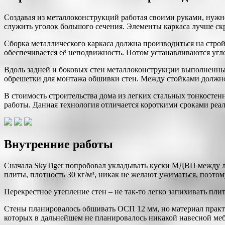
Создавая из металлоконструкций работая своими руками, нужн
служить уголок большого сечения. Элементы каркаса лучше ск
Сборка металлического каркаса должна производиться на стро
обеспечивается её неподвижность. Потом устанавливаются уг
Вдоль задней и боковых стен металлоконструкции выполненных
обрешетки для монтажа обшивки стен. Между стойками должно 
В стоимость строительства дома из легких стальных тонкостен
работы. Данная технология отличается короткими сроками реа
Внутренние работы
Сначала SkyTiger попробовал укладывать куски МДВП между лаг
плиты, плотность 30 кг/м³, никак не желают ужиматься, поэто
Перекрестное утепление стен – не так-то легко запихивать пли
Стены планировалось обшивать ОСП 12 мм, но материал практи
которых в дальнейшем не планировалось никакой навесной меб