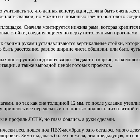
о учитывать то, что данная конструкция должна быть очень жес
реплять сваркой, но можно и с помощью гаечно-болтового соеди
йплощадке. Сначала монтируется нижняя рама, которая крепитс
ловые стойки, соединяющиеся по верху потолочными прогонами.
 своими руками устанавливаются вертикальные стойки, которые 
быть расстояние, равное ширине листа обшивки, или быть чуть 
ных конструкций под ключ входит бюджет на каркас, на комплек
лизации, а также выгодной ценой готовых проектов.
ами, но так как она толщиной 12 мм, то после укладки утеплите
му пришлось все переделать и полностью подшить низ плитной и
ты в профиль ЛСТК, но глаза боялись, а руки сделали.
чески весь пошел под ПВХ-мембрану, зато осталось много девят
лировки. Зима выдалась более снежная, чем предыдущая, но сне