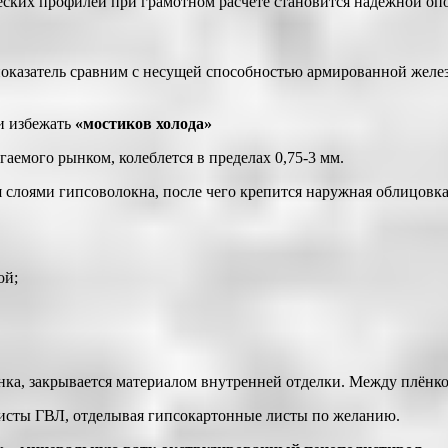
еских профилей при грамотном расчёте становится надёжной о
 показатель сравним с несущей способностью армированной желе
и избежать
«мостиков холода»
гаемого рынком, колеблется в пределах 0,75-3 мм.
 слоями гипсоволокна, после чего крепится наружная облицовка
ой;
ка, закрывается материалом внутренней отделки. Между плёнк
листы ГВЛ, отделывая гипсокартонные листы по желанию.