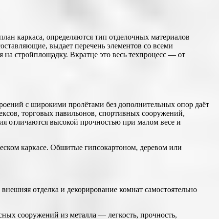
план каркаса, определяются тип отделочных материалов
составляющие, выдает перечень элементов со всеми
 на стройплощадку. Вкратце это весь техпроцесс — от
троений с широкими пролётами без дополнительных опор даёт
лексов, торговых павильонов, спортивных сооружений,
ия отличаются высокой прочностью при малом весе и
еском каркасе. Обшитые гипсокартоном, деревом или
А внешняя отделка и декорирование комнат самостоятельно
сных сооружений из металла — легкость, прочность,