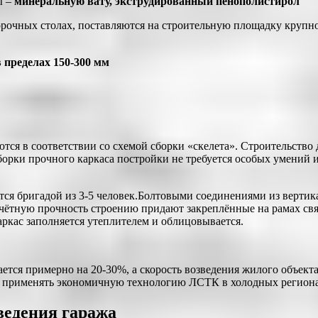
ы –
минеральную вату, экструдированный пенополистирол
орочных столах, поставляются на строительную площадку круп
в пределах 150-300 мм
тся в соответствии со схемой сборки «скелета». Строительство 
борки прочного каркаса постройки не требуется особых умений и
я бригадой из 3-5 человек.Болтовыми соединениями из вертик
чётную прочность строению придают закреплённые на рамах свя
ркас заполняется утеплителем и облицовывается.
тся примерно на 20-30%, а скорость возведения жилого объекта 
 применять экономичную технологию ЛСТК в холодных региона
ведения гаража