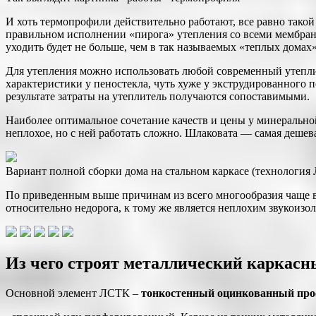
И хоть термопрофили действительно работают, все равно такой
правильном исполнении «пирога» утепления со всеми мембран
уходить будет не больше, чем в так называемых «теплых домах»
Для утепления можно использовать любой современный утепли
характеристики у пеностекла, чуть хуже у экструдированного 
результате затраты на утеплитель получаются сопоставимыми.
Наиболее оптимальное сочетание качеств и цены у минеральной
неплохое, но с ней работать сложно. Шлаковата — самая дешева
Вариант полной сборки дома на стальном каркасе (технология
По приведенным выше причинам из всего многообразия чаще в
относительно недорога, к тому же является неплохим звукоиз
Из чего строят металлический каркасн
Основной элемент ЛСТК –
тонкостенный оцинкованный пр