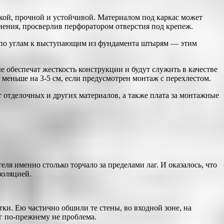
ткой, прочной и устойчивой. Материалом под каркас может
нения, просверлив перфоратором отверстия под крепеж.
я по углам к выступающим из фундамента штырям — этим
обеспечат жесткость конструкции и будут служить в качестве
меньше на 3-5 см, если предусмотрен монтаж с перехлестом.
т отделочных и других материалов, а также плата за монтажные
ля именно столько торчало за пределами лаг. И оказалось, что
золяцией.
ки. Ею частично обшили те стены, во входной зоне, на
г по-прежнему не проблема.