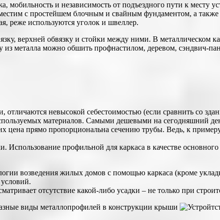
а, мобильность и независимость от подъездного пути к месту у
местим с простейшем блочным и свайным фундаментом, а также 
я, реже используются уголок и швеллер.
ку, верхней обвязку и стойки между ними. В металлическом кар
 из металла можно обшить профнастилом, деревом, сэндвич-пан
и, отличаются невысокой себестоимостью (если сравнить со зд
спользуемых материалов. Самыми дешевыми на сегодняшний день
их цена прямо пропорциональна сечению трубы. Ведь, к примеру
. Использование профильной для каркаса в качестве основного 
логии возведения жилых домов с помощью каркаса (кроме укладк
 условий.
атривает отсутствие какой-либо усадки – не только при строит