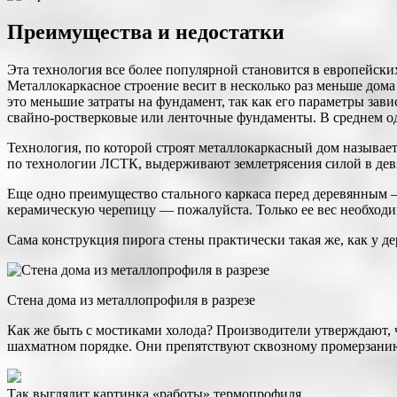
Преимущества и недостатки
Эта технология все более популярной становится в европейских 
Металлокаркасное строение весит в несколько раз меньше дома 
это меньшие затраты на фундамент, так как его параметры зави
свайно-ростверковые или ленточные фундаменты. В среднем оди
Технология, по которой строят металлокаркасный дом называ
по технологии ЛСТК, выдерживают землетрясения силой в девят
Еще одно преимущество стального каркаса перед деревянным —
керамическую черепицу — пожалуйста. Только ее вес необходи
Сама конструкция пирога стены практически такая же, как у де
Стена дома из металлопрофиля в разрезе
Как же быть с мостиками холода? Производители утверждают, 
шахматном порядке. Они препятствуют сквозному промерзани
Так выглядит картинка «работы» термопрофиля