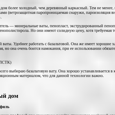
 дом более холодный, чем деревянный каркасный. Тем не менее,
ами (ветрозащитная паропроницаемая снаружи, пароизоляция вн
.
тель — минеральные ваты, пенопласт, экструдированный пенопо
пенополистирола. Но они имеют солидную цену, хотя требуемая 
 ваты. Удобнее работать с базальтовой. Она же имеет хорошие 
я, но она очень боится намокания, при ее использовании обязат
 ЛСТК)
сего выбираю базальтовую вату. Она хорошо устанавливается в
оляционным материалом, что для данной технологии важно.
ый дом
офиль