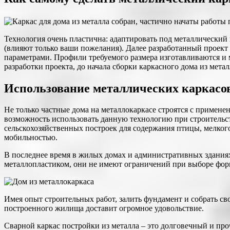
Технология очень пластична: адаптировать под металлический
(влияют только ваши пожелания). Далее разработанный проект 
параметрами. Профили требуемого размера изготавливаются и м
разработки проекта, до начала сборки каркасного дома из мета
Использование металлических каркасо
Не только частные дома на металлокаркасе строятся с примен
возможность использовать данную технологию при строительст
сельскохозяйственных построек для содержания птицы, мелког
мобильностью.
В последнее время в жилых домах и административных здания
металлопластиком, они не имеют ограничений при выборе фо
Имея опыт строительных работ, залить фундамент и собрать св
построенного жилища доставит огромное удовольствие.
Сварной каркас постройки из металла – это долговечный и пр