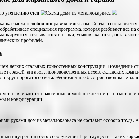
 каркас можно любой понравившийся дом. Сначала составляется 
обрабатывает специальная программа, которая разбивает все на 
аркируются, связываются в пачки, упаковываются, доставляются
ллических профилей.
в
ением лёгких стальных тонкостенных конструкций. Возведение с
ве гаражей, ангаров, производственных цехов, складских комп
о и крупнорогатого скота. Экономичные быстровозводимые здан
х устанавливаются практичные и удобные лестницы на металлич
рмы и конфигурации.
оими руками дом из металлокаркаса не составит особого труда. 
очный внутренний остов сооружения. Преимущества таких карка