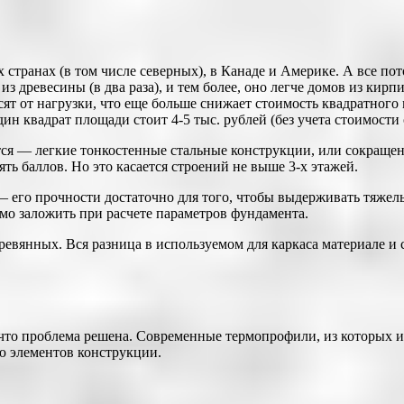
странах (в том числе северных), в Канаде и Америке. А все потом
из древесины (в два раза), и тем более, оно легче домов из ки
сят от нагрузки, что еще больше снижает стоимость квадратного
н квадрат площади стоит 4-5 тыс. рублей (без учета стоимости
ется — легкие тонкостенные стальные конструкции, или сокращ
ь баллов. Но это касается строений не выше 3-х этажей.
 его прочности достаточно для того, чтобы выдерживать тяжел
мо заложить при расчете параметров фундамента.
ревянных. Вся разница в используемом для каркаса материале и 
что проблема решена. Современные термопрофили, из которых и
ю элементов конструкции.