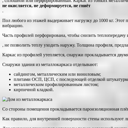
, сплошной или перфорированный. Каркас из тонких металлич
не окисляется, не деформируется, не гниёт
.
Пол любого из этажей выдерживает нагрузку до 1000 кг. Этот
вибрацию.
Часть профилей перфорирована, чтобы снизить теплопередачу 
, не позволить теплу уходить наружу. Толщина профиля, предла
Каркас из профилей утепляется, снаружи прокладывается двумя
Снаружи здания из металлокаркаса отделывают:
сайдингом, металлическим или виниловым;
плитами ОСП, ЦСП, с последующей отделкой штукатурк
металлическим профилированным листом;
кирпичной кладкой.
Со стороны помещения прокладывается пароизоляционная плён
Как правило, для внутренней поверхности стены используют 