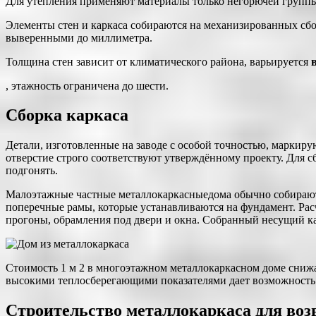
Для утепления применяют материалы только негорючей групп
Элементы стен и каркаса собираются на механизированных сб
выверенными до миллиметра.
Толщина стен зависит от климатического района, варьируется
, этажность ограничена до шести.
Сборка каркаса
Детали, изготовленные на заводе с особой точностью, маркирую
отверстие строго соответствуют утверждённому проекту. Для с
подгонять.
Малоэтажные частные металлокаркасныедома обычно собираютс
поперечные рамы, которые устанавливаются на фундамент. Рас
прогоны, обрамления под двери и окна. Собранный несущий ка
Стоимость 1 м 2 в многоэтажном металлокаркасном доме снижае
высокими теплосберегающими показателями дает возможность
Строительство металлокаркаса для воз