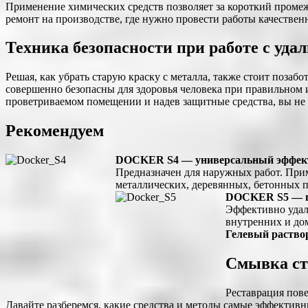
Применение химических средств позволяет за короткий промеж
ремонт на производстве, где нужно провести работы качествен
Техника безопасности при работе с уда
Решая, как убрать старую краску с металла, также стоит поза
совершенно безопасны для здоровья человека при правильном и
проветриваемом помещении и надев защитные средства, вы не 
Рекомендуем
DOCKER S4 — универсальный эффект
Предназначен для наружных работ. Прим
металлических, деревянных, бетонных 
DOCKER S5 — пр
Эффективно удал
внутренних и до
Гелевый раствор
Смывка ст
Реставрация пове
Давайте разберемся, какие средства и методы самые эффективн