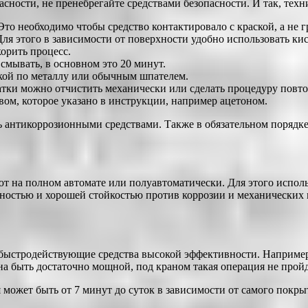
сности, не пренебрегайте средствами безопасности. И так, тех
то необходимо чтобы средство контактировало с краской, а не гр
ля этого в зависимости от поверхности удобно использовать кис
орить процесс.
 смывать, в основном это 20 минут.
еткой по металлу или обычным шпателем.
статки можно отчистить механически или сделать процедуру повто
вом, которое указано в инструкции, например ацетоном.
ь антикоррозионными средствами. Также в обязательном порядке
ют на полном автомате или полуавтоматически. Для этого испол
ностью и хорошей стойкостью против коррозии и механических 
 быстродействующие средства высокой эффективности. Например
на быть достаточно мощной, под краном такая операция не пройд
 может быть от 7 минут до суток в зависимости от самого покр