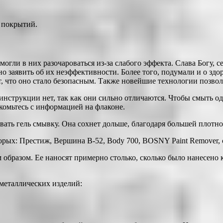
 покрытий.
 могли в них разочароваться из-за слабого эффекта. Слава Богу,
о заявить об их неэффективности. Более того, подумали и о здор
т, что оно стало безопасным. Также новейшие технологии позво
 инструкции нет, так как они сильно отличаются. Чтобы смыть од
комьтесь с информацией на флаконе.
ать гель смывку. Она сохнет дольше, благодаря большей плотн
орых: Престиж, Вершина В-52, Body 700, BOSNY Paint Remover,
образом. Ее наносят примерно столько, сколько было нанесено 
 металлических изделий: