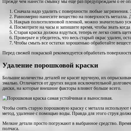
Прежде чем нанести смывку мы еще раз предупреждаем о ее опа
Сначала надо удалить с поверхности любые загрязнения. Э
Равномерно нанесите вещество на поверхность металла. Д
Накрыв полиэтиленовой пленкой, можно значительно уск
Посмотрите на часы и запишите время, чтобы знать когда
Старая краска должна вздуться, теперь ее легко снять щ
Проверьте и убедитесь, что весь старый окрас удален, о
Чтобы смыть все остатки хорошенько обработайте вещест
Перед свежей покраской рекомендуется обработать поверхност
Удаление порошковой краски
Большие количества деталей не красят вручную, их опрыскива
эмалью. Отличается от других видов исключительной долговеч
диски, на которые внешние факторы влияют больше всего.
Чтобы снять старую порошковую краску с металла используют
метод, удаление с помощью воды. Правда для этого струя долж
Мелкие детали просто погружают в выбранное средство. Время
полчаса.