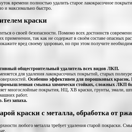
уток времени полностью удалить старое лакокрасочное покрытие
но и максимально быстро.
лителем краски
ботиться о своей безопасности. Помимо всех достоинств соврем
х применении, так как не содержат в своём составе опасных ра
окажите вред своему здоровью, но при этом получите необходи
ивный общестроительный удалитель всех видов ЛКП.
еняется для удаления лакокрасочных покрытий, старых полиуре
поверхностей.
Особенно эффективен для порошковых красок. 
омышленная смывка химически стойких, сложных ЛКП быст
яет многослойные покрытия, НЦ, ХВ краски, грунты, эмали, шп
машних работ.
. Без запаха.
арой краски с металла, обработка от рж
рхности любого металла требует удаления старой покраски. Смыв
ые.