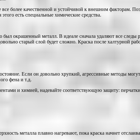
е все более качественной и устойчивой к внешним факторам. Поэ
я этого есть специальные химические средства.
но был окрашенный металл. В идеале сначала удаляют все следы 
довольно старый слой будет сложно. Краска после халтурной раб
остояние. Если он довольно хрупкий, агрессивные методы могут 
го фена и т.д.
ентами и химией, надевайте соответствующую защиту: перчатки, 
ерхность металла плавно нагревают, пока краска начнет отслаи