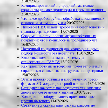
21/07/2026
Компримированный природный газ: новые
горизонты для автотранспорта и промышленности
21/07/2026
Что такое дробеструйная обработка алюминиевых
отливок и зачем она нужна
20/07/2026
Пищевой ПВХ шланг: требования безопасности и
правила сертификации
17/07/2026
Современные технологии асфальтобетонных
покрытий: что изменилось за последние 5 лет
16/07/2026
Настенный кондиционер для квартиры и дома:
подбор мощности без переплаты
15/07/2026
Ключевые компоненты и архитектура
отечественной САУ ГА
15/07/2026
Как транспортный аутсорсинг помогает ритейлу
справляться с пиковыми нагрузками в праздники
15/07/2026
Этапы проектирования и изготовления пресс-
форм: от 3D-модели до первой отливки
13/07/2026
Стандарты качества: как создаются технические
двери для современных зданий
13/07/2026
Холодильное оборудование: промышленное
против бытового
11/07/2026
Сравнение лужёных шин разных классов по