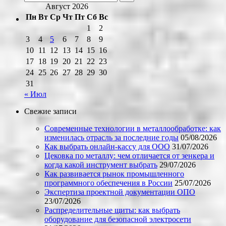
Август 2026
Пн
Вт
Ср
Чт
Пт
Сб
Вс
1
2
3
4
5
6
7
8
9
10
11
12
13
14
15
16
17
18
19
20
21
22
23
24
25
26
27
28
29
30
31
« Июл
Свежие записи
Современные технологии в металлообработке: как
изменилась отрасль за последние годы
05/08/2026
Как выбрать онлайн-кассу для ООО
31/07/2026
Цековка по металлу: чем отличается от зенкера и
когда какой инструмент выбрать
29/07/2026
Как развивается рынок промышленного
программного обеспечения в России
25/07/2026
Экспертиза проектной документации ОПО
23/07/2026
Распределительные щиты: как выбрать
оборудование для безопасной электросети