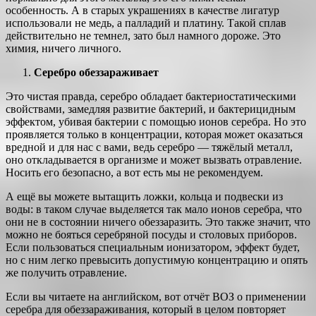
особенность. А в старых украшениях в качестве лигатур
использовали не медь, а палладий и платину. Такой сплав
действительно не темнел, зато был намного дороже. Это
химия, ничего личного.
Серебро обеззараживает
Это чистая правда, серебро обладает бактериостатическими
свойствами, замедляя развитие бактерий, и бактерицидным
эффектом, убивая бактерии с помощью ионов серебра. Но это
проявляется только в концентрации, которая может оказаться
вредной и для нас с вами, ведь серебро — тяжёлый металл,
оно откладывается в организме и может вызвать отравление.
Носить его безопасно, а вот есть мы не рекомендуем.
А ещё вы можете вытащить ложки, кольца и подвески из
воды: в таком случае выделяется так мало ионов серебра, что
они не в состоянии ничего обеззаразить. Это также значит, что
можно не бояться серебряной посуды и столовых приборов.
Если пользоваться специальным ионизатором, эффект будет,
но с ним легко превысить допустимую концентрацию и опять
же получить отравление.
Если вы читаете на английском, вот отчёт ВОЗ о применении
серебра для обеззараживания, который в целом повторяет