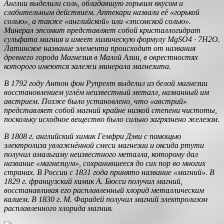
Англии выделили соль, обладавшую горьким вкусом и
слабительным действием. Аптекари назвали её «горькой
солью», а также «английской» или «эпсомской солью».
Минерал эпсомит представляет собой кристаллогидрат
сульфата магния и имеет химическую формулу MgSO4 · 7H2O.
Латинское название элемента происходит от названия
древнего города Магнезия в Малой Азии, в окрестностях
которого имеются залежи минерала магнезита.
В 1792 году Антон фон Рупрехт выделил из белой магнезии
восстановлением углём неизвестный металл, названный им
австрием. Позже было установлено, что «австрий»
представляет собой магний крайне низкой степени чистоты,
поскольку исходное вещество было сильно загрязнено железом.
В 1808 г. английский химик Гемфри Дэви с помощью
электролиза увлажнённой смеси магнезии и оксида ртути
получил амальгаму неизвестного металла, которому дал
название «магнезиум», сохранившееся до сих пор во многих
странах. В России с 1831 года принято название «магний». В
1829 г. французский химик А. Бюсси получил магний,
восстанавливая его расплавленный хлорид металлическим
калием. В 1830 г. М. Фарадей получил магний электролизом
расплавленного хлорида магния.