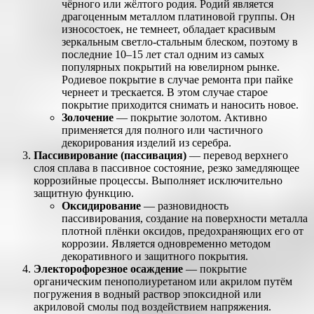
чёрного или жёлтого родия. Родий является
драгоценным металлом платиновой группы. Он
износостоек, не темнеет, обладает красивым
зеркальным светло-стальным блеском, поэтому в
последние 10–15 лет стал одним из самых
популярных покрытий на ювелирном рынке.
Родиевое покрытие в случае ремонта при пайке
чернеет и трескается. В этом случае старое
покрытие приходится снимать и наносить новое.
Золочение
— покрытие золотом. Активно
применяется для полного или частичного
декорирования изделий из серебра.
Пассивирование (пассивация)
— перевод верхнего
слоя сплава в пассивное состояние, резко замедляющее
коррозийные процессы. Выполняет исключительно
защитную функцию.
Оксидирование
— разновидность
пассивирования, создание на поверхности металла
плотной плёнки оксидов, предохраняющих его от
коррозии. Является одновременно методом
декоративного и защитного покрытия.
Электорофорезное осаждение
— покрытие
органическим пенополиуретаном или акрилом путём
погружения в водный раствор эпоксидной или
акриловой смолы под воздействием напряжения.