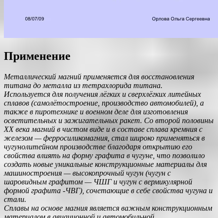
Применение
Металлический магний применяется для восстановления
титана до металла из тетрахлорида титана.
Используется для получения лёгких и сверхлёгких литейных
сплавов (самолётостроение, производство автомобилей), а
также в пиротехнике и военном деле для изготовления
осветительных и зажигательных ракет. Со второй половины
ХХ века магний в чистом виде и в составе сплава кремния с
железом — ферросиликомагния, стал широко применяться в
чугунолитейном производстве благодаря открытию его
свойства влиять на форму графита в чугуне, что позволило
создать новые уникальные конструкционные материалы для
машиностроения — высокопрочный чугун (чугун с
шаровидным графитом — ЧШГ и чугун с вермикулярной
формой графита -ЧВГ), сочетающие в себе свойства чугуна и
стали.
Сплавы на основе магния является важным конструкционным
материалом в авиационной и автомобильной