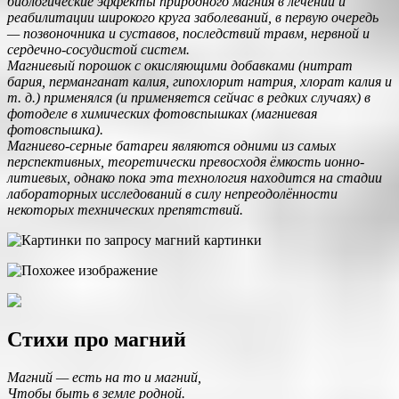
биологические эффекты природного магния в лечении и
реабилитации широкого круга заболеваний, в первую очередь
— позвоночника и суставов, последствий травм, нервной и
сердечно-сосудистой систем.
Магниевый порошок с окисляющими добавками (нитрат
бария, перманганат калия, гипохлорит натрия, хлорат калия и
т. д.) применялся (и применяется сейчас в редких случаях) в
фотоделе в химических фотовспышках (магниевая
фотовспышка).
Магниево-серные батареи являются одними из самых
перспективных, теоретически превосходя ёмкость ионно-
литиевых, однако пока эта технология находится на стадии
лабораторных исследований в силу непреодолённости
некоторых технических препятствий.
Стихи про магний
Магний — есть на то и магний,
Чтобы быть в земле родной.