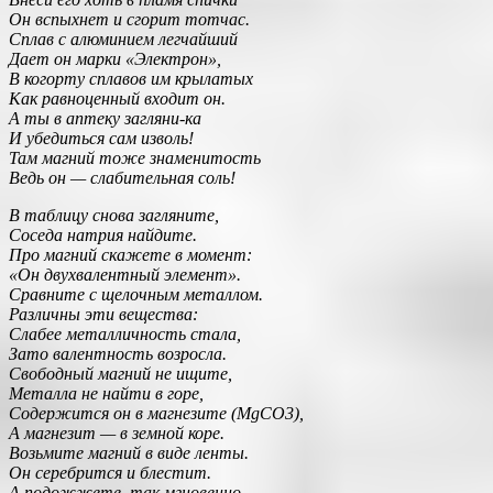
Он вспыхнет и сгорит тотчас.
Сплав с алюминием легчайший
Дает он марки «Электрон»,
В когорту сплавов им крылатых
Как равноценный входит он.
А ты в аптеку загляни-ка
И убедиться сам изволь!
Там магний тоже знаменитость
Ведь он — слабительная соль!
В таблицу снова загляните,
Соседа натрия найдите.
Про магний скажете в момент:
«Он двухвалентный элемент».
Сравните с щелочным металлом.
Различны эти вещества:
Слабее металличность стала,
Зато валентность возросла.
Свободный магний не ищите,
Металла не найти в горе,
Содержится он в магнезите (MgCO3),
А магнезит — в земной коре.
Возьмите магний в виде ленты.
Он серебрится и блестит.
А подожжете, так мгновенно