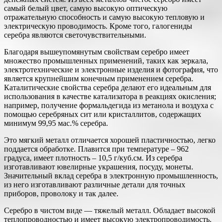
самый белый цвет, самую высокую оптическую
отражательную способность и самую высокую тепловую и
электрическую проводимость. Кроме того, галогениды
серебра являются светочувствительными.
Благодаря вышеупомянутым свойствам серебро имеет
множество промышленных применений, таких как зеркала,
электротехнические и электронные изделия и фотография, что
является крупнейшим конечным применением серебра.
Каталитические свойства серебра делают его идеальным для
использования в качестве катализатора в реакциях окисления;
например, получение формальдегида из метанола и воздуха с
помощью серебряных сит или кристаллитов, содержащих
минимум 99,95 мас.% серебра.
Это мягкий металл отличается хорошей пластичностью, легко
поддается обработке. Плавится при температуре – 962
градуса, имеет плотность – 10,5 г/куб.см. Из серебра
изготавливают ювелирные украшения, посуду, монеты.
Значительный вклад серебра в электронную промышленность,
из него изготавливают различные детали для точных
приборов, проволоку и так далее.
Серебро в чистом виде — тяжелый металл. Обладает высокой
теплопроводностью и имеет высокую электропроводимость.