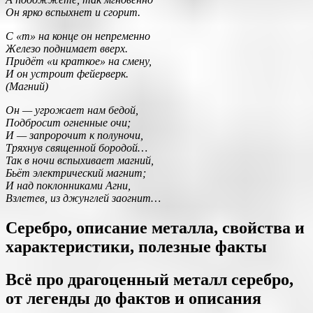
Он ярко вспыхнет и сгорит.
С «т» на конце он непременно
Железо поднимает вверх.
Придёт «и краткое» на смену,
И он устроит фейерверк.
(Магний)
Он — угрожает нам бедой,
Подбросит огненные очи;
И — запророчит к полуночи,
Тряхнув священной бородой…
Так в ночи вспыхивает магний,
Бьёт электрический магнит;
И над поклонниками Агни,
Взлетев, из джунглей заогнит…
Серебро, описание металла, свойства и
характеристики, полезные факты
Всё про драгоценный металл серебро,
от легенды до фактов и описания