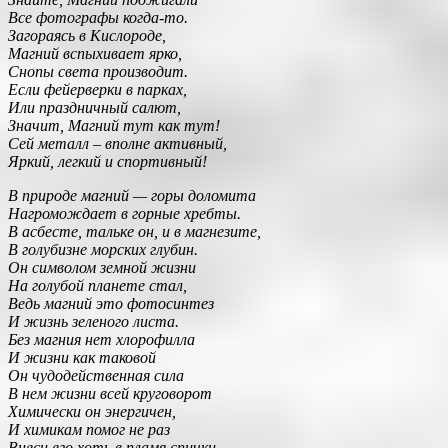
Все фотографы когда-то.
Загораясь в Кислороде,
Магний вспыхивает ярко,
Снопы света производит.
Если фейерверки в парках,
Или праздничный салют,
Значит, Магний тут как тут!
Сей металл – вполне активный,
Яркий, легкий и спортивный!
В природе магний — горы доломита
Нагромождает в горные хребты.
В асбесте, тальке он, и в магнезите,
В голубизне морских глубин.
Он символом земной жизни
На голубой планете стал,
Ведь магний это фотосинтез
И жизнь зеленого листа.
Без магния нет хлорофилла
И жизни как таковой
Он чудодейственная сила
В нем жизни всей круговорот
Химически он энергичен,
И химикам помог не раз
Внеси его хоть в пламя спички