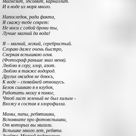
Магнезит, эпсомит, карналлит.
И в воде из моря много.
Напоследок, ради факта,
Я скажу тебе секрет:
Не носи с собой брони ты,
Лучше магний да вода!
Я – магний, легкий, серебристый.
Сгораю даже очень быстро,
Сверкая вспышкою огня.
(Фотограф раньше знал меня).
Люблю я серу, хлор, азот.
Люблю я также водород.
Других оксидов не боюсь,
К воде – спокойней отношусь.
Белок сшиваю я в клубок,
Работать мозгу я помог,
Чтоб лист зеленый не был хилым –
Вхожу в состав я хлорофилла.
Мамы, папы, ребятишки,
Вспомните про фотовспышки,
От которых вы мигали.
Вспышке много лет, ребята.
Знайте, Магний поджигали