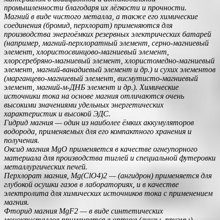
промышленности благодаря их лёгкости и прочности.
Магний в виде чистого металла, а также его химические
соединения (бромид, перхлорат) применяются для
производства энергоёмких резервных электрических батарей
(например, магний-перхлоратный элемент, серно-магниевый
элемент, хлористосвинцово-магниевый элемент,
хлорсеребряно-магниевый элемент, хлористомедно-магниевый
элемент, магний-ванадиевый элемент и др.) и сухих элементов
(марганцево-магниевый элемент, висмутисто-магниевый
элемент, магний-м-ДНБ элемент и др.). Химические
источники тока на основе магния отличаются очень
высокими значениями удельных энергетических
характеристик и высокой ЭДС.
Гидрид магния — один из наиболее ёмких аккумуляторов
водорода, применяемых для его компактного хранения и
получения.
Оксид магния MgO применяется в качестве огнеупорного
материала для производства тиглей и специальной футеровки
металлургических печей.
Перхлорат магния, Mg(ClO4)2 — (ангидрон) применяется для
глубокой осушки газов в лабораториях, и в качестве
электролита для химических источников тока с применением
магния.
Фторид магния MgF2 — в виде синтетических
монокристаллов применяется в оптике (линзы, призмы).