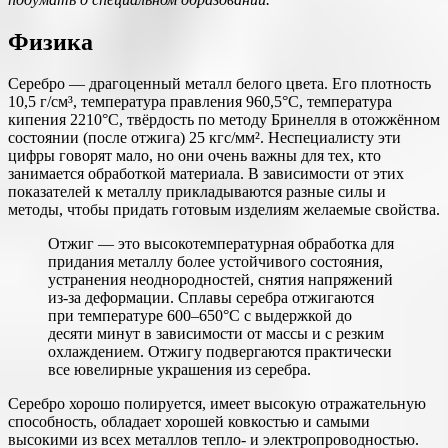
Физика
Серебро — драгоценный металл белого цвета. Его плотность
10,5 г/см³, температура правления 960,5°С, температура
кипения 2210°С, твёрдость по методу Бринелля в отожжённом
состоянии (после отжига) 25 кгс/мм². Неспециалисту эти
цифры говорят мало, но они очень важны для тех, кто
занимается обработкой материала. В зависимости от этих
показателей к металлу прикладываются разные силы и
методы, чтобы придать готовым изделиям желаемые свойства.
Отжиг — это высокотемпературная обработка для
придания металлу более устойчивого состояния,
устранения неоднородностей, снятия напряжений
из-за деформации. Сплавы серебра отжигаются
при температуре 600–650°С с выдержкой до
десяти минут в зависимости от массы и с резким
охлаждением. Отжигу подвергаются практически
все ювелирные украшения из серебра.
Серебро хорошо полируется, имеет высокую отражательную
способность, обладает хорошей ковкостью и самыми
высокими из всех металлов тепло- и электропроводностью.