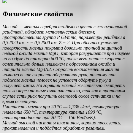
Физические свойства
Магний — металл серебристо-белого цвета с гексагональной
решёткой, обладает металлическим блеском;
пространственная группа P 63/mmc, параметры решётки a =
0,32029 нм, c = 0,52000 нм, Z = 2. При обычных условиях
поверхность магния покрыта довольно прочной защитной
плёнкой оксида магния MgO, которая разрушается при нагреве
на воздухе до примерно 600 °C, после чего металл сгорает с
ослепительно белым пламенем с образованием оксида и
нитрида магния Mg3N2. Скорость воспламенения магния
намного выше скорости одёргивания руки, поэтому при
поджоге магния человек не успевает одёрнуть руку и
получает ожог. На горящий магний желательно смотреть
только через темные очки или стекло, так как в противном
случае есть риск получить световой ожог сетчатки и на
время ослепнуть.
Плотность магния при 20 °C — 1,738 г/см³, температура
плавления 650 °C, температура кипения 1090 °C,
теплопроводность при 20 °C — 156 Вт/(м·К).
Магний высокой чистоты пластичен, хорошо прессуется,
прокатывается и поддаётся обработке резанием.