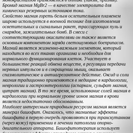
Бромид магния MgBr2 — в качестве электролита для
химических резервных источников тока.
Свойство магния гореть белым ослепительным пламенем
широко используется в военной технике для изготовления
осветительных и сигнальных ракет, трассирующих пуль и
снарядов, зажигательных бомб. В смеси с
соответствующими окислителями он также является
основным компонентом заряда светошумовых боеприпасов.
Магний является жизненно-важным элементом, который
находится во всех тканях организма и необходим для
нормального функционирования клеток. Участвует в
большинстве реакций обмена веществ, в регуляции передачи
нервных импульсов и в сокращении мышц, оказывает
спазмолитическое и антиагрегантное действие. Оксид и соли
магния традиционно применяются в медицине в кардиологии,
неврологии и гастроэнтерологии (аспаркам, сульфат магния,
цитрат магния). В то же время, использование солей магния в
кардиологии при нормальном уровне ионов магния в крови
является недостаточно обоснованным.
Наиболее интересным природным ресурсом магния является
минерал бишофит. Оказалось, что магниевые эффекты
бишофита в первую очередь проявляются при транскутанном
(через кожу) применении в лечении патологии опорно-
двигательного аппарата. Бишофитотерапия использует