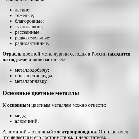
легкие;
тяжелые;
благородные;
тугоплавкие;
рассеянные;
редкоземельные;
радиоактивные.
Отрасль
цветной металлургии сегодня в России
находится
на подъеме
и включает в себя:
металлодобычу;
обогащение руды;
металлоплавку.
Основные цветные металлы
К
основным
цветным металлам можно отнести:
медь;
алюминий.
Алюминий – отличный
электропроводник.
Он пластичен,
что является и его достоинством, и недостатком.