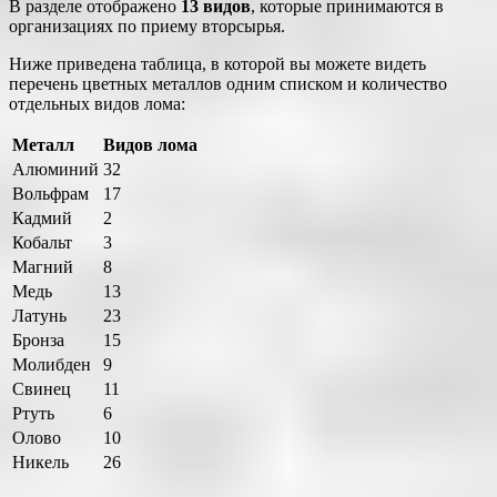
В разделе отображено
13 видов
, которые принимаются в
организациях по приему вторсырья.
Ниже приведена таблица, в которой вы можете видеть
перечень цветных металлов одним списком и количество
отдельных видов лома:
Металл
Видов лома
Алюминий
32
Вольфрам
17
Кадмий
2
Кобальт
3
Магний
8
Медь
13
Латунь
23
Бронза
15
Молибден
9
Свинец
11
Ртуть
6
Олово
10
Никель
26