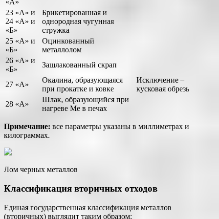
«А»
23 «А» и
Брикетированная и
24 «А» и
однородная чугунная
«Б»
стружка
25 «А» и
Оцинкованный
«Б»
металлолом
26 «А» и
Зашлакованный скрап
«Б»
Окалина, образующаяся
Исключение –
27 «А»
при прокатке и ковке
кусковая обрезь
Шлак, образующийся при
28 «А»
нагреве Me в печах
Примечание:
все параметры указаны в миллиметрах и
килограммах.
Лом черных металлов
Классификация вторичных отходов
Единая государственная классификация металлов
(вторичных) выглядит таким образом: