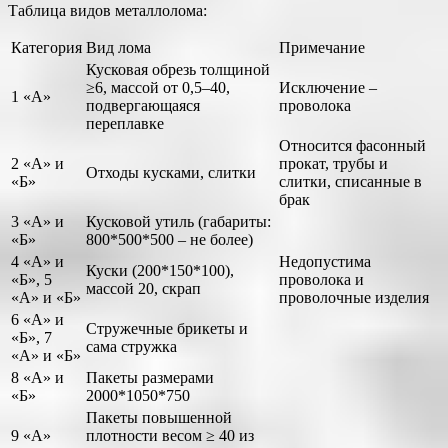
Таблица видов металлолома:
Категория
Вид лома
Примечание
Кусковая обрезь толщиной
≥6, массой от 0,5–40,
Исключение –
1 «А»
подвергающаяся
проволока
переплавке
Относится фасонный
2 «А» и
прокат, трубы и
Отходы кусками, слитки
«Б»
слитки, списанные в
брак
3 «А» и
Кусковой утиль (габариты:
«Б»
800*500*500 – не более)
4 «А» и
Недопустима
Куски (200*150*100),
«Б», 5
проволока и
массой 20, скрап
«А» и «Б»
проволочные изделия
6 «А» и
Стружечные брикеты и
«Б», 7
сама стружка
«А» и «Б»
8 «А» и
Пакеты размерами
«Б»
2000*1050*750
Пакеты повышенной
9 «А»
плотности весом ≥ 40 из