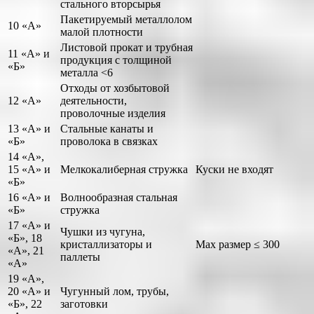
стального вторсырья
Пакетируемый металлолом
10 «А»
малой плотности
Листовой прокат и трубная
11 «А» и
продукция с толщиной
«Б»
металла <6
Отходы от хозбытовой
12 «А»
деятельности,
проволочные изделия
13 «А» и
Стальные канаты и
«Б»
проволока в связках
14 «А»,
15 «А» и
Мелкокалиберная стружка
Куски не входят
«Б»
16 «А» и
Волнообразная стальная
«Б»
стружка
17 «А» и
Чушки из чугуна,
«Б», 18
кристаллизаторы и
Max размер ≤ 300
«А», 21
паллеты
«А»
19 «А»,
20 «А» и
Чугунный лом, трубы,
«Б», 22
заготовки