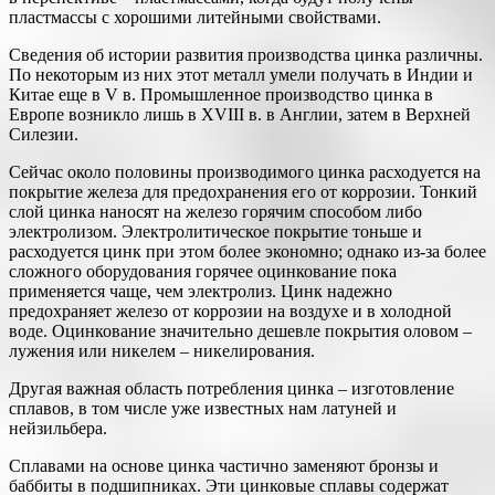
пластмассы с хорошими литейными свойствами.
Сведения об истории развития производства цинка различны.
По некоторым из них этот металл умели получать в Индии и
Китае еще в V в. Промышленное производство цинка в
Европе возникло лишь в XVIII в. в Англии, затем в Верхней
Силезии.
Сейчас около половины производимого цинка расходуется на
покрытие железа для предохранения его от коррозии. Тонкий
слой цинка наносят на железо горячим способом либо
электролизом. Электролитическое покрытие тоньше и
расходуется цинк при этом более экономно; однако из-за более
сложного оборудования горячее оцинкование пока
применяется чаще, чем электролиз. Цинк надежно
предохраняет железо от коррозии на воздухе и в холодной
воде. Оцинкование значительно дешевле покрытия оловом –
лужения или никелем – никелирования.
Другая важная область потребления цинка – изготовление
сплавов, в том числе уже известных нам латуней и
нейзильбера.
Сплавами на основе цинка частично заменяют бронзы и
баббиты в подшипниках. Эти цинковые сплавы содержат