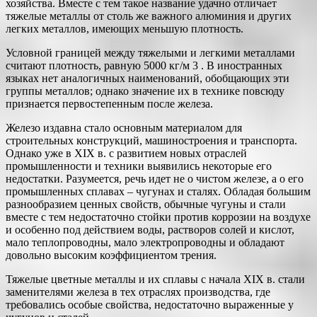
хозяйства. Вместе с тем такое название удачно отличает
тяжелые металлы от столь же важного алюминия и других
легких металлов, имеющих меньшую плотность.
Условной границей между тяжелыми и легкими металлами
считают плотность, равную 5000 кг/м 3 . В иностранных
языках нет аналогичных наименований, обобщающих эти
группы металлов; однако значение их в технике повсюду
признается первостепенным после железа.
Железо издавна стало основным материалом для
строительных конструкций, машиностроения и транспорта.
Однако уже в XIX в. с развитием новых отраслей
промышленности и техники выявились некоторые его
недостатки. Разумеется, речь идет не о чистом железе, а о его
промышленных сплавах – чугунах и сталях. Обладая большим
разнообразием ценных свойств, обычные чугуны и стали
вместе с тем недостаточно стойки против коррозии на воздухе
и особенно под действием воды, растворов солей и кислот,
мало теплопроводны, мало электропроводны и обладают
довольно высоким коэффициентом трения.
Тяжелые цветные металлы и их сплавы с начала XIX в. стали
заменителями железа в тех отраслях производства, где
требовались особые свойства, недостаточно выраженные у