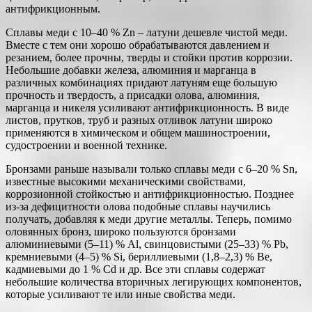
антифрикционным.
Сплавы меди с 10–40 % Zn – латуни дешевле чистой меди.
Вместе с тем они хорошо обрабатываются давлением и
резанием, более прочны, тверды и стойки против коррозии.
Небольшие добавки железа, алюминия и марганца в
различных комбинациях придают латуням еще большую
прочность и твердость, а присадки олова, алюминия,
марганца и никеля усиливают антифрикционность. В виде
листов, прутков, труб и разных отливок латуни широко
применяются в химическом и общем машиностроении,
судостроении и военной технике.
Бронзами раньше называли только сплавы меди с 6–20 % Sn,
известные высокими механическими свойствами,
коррозионной стойкостью и антифрикционностью. Позднее
из-за дефицитности олова подобные сплавы научились
получать, добавляя к меди другие металлы. Теперь, помимо
оловянных бронз, широко пользуются бронзами
алюминиевыми (5–11) % Аl, свинцовистыми (25–33) % Рb,
кремниевыми (4–5) % Si, бериллиевыми (1,8–2,3) % Be,
кадмиевыми до 1 % Cd и др. Все эти сплавы содержат
небольшие количества вторичных легирующих компонентов,
которые усиливают те или иные свойства меди.