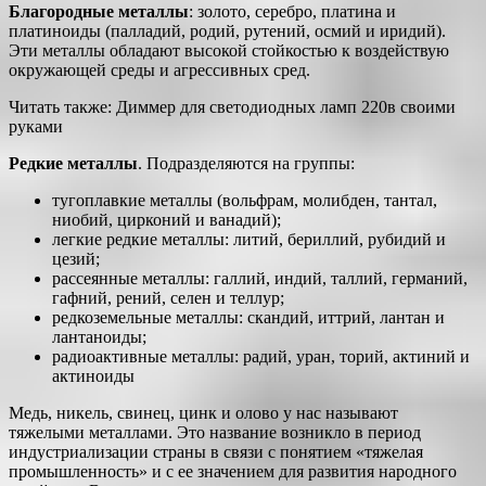
Благородные металлы
: золото, серебро, платина и
платиноиды (палладий, родий, рутений, осмий и иридий).
Эти металлы обладают высокой стойкостью к воздействую
окружающей среды и агрессивных сред.
Читать также: Диммер для светодиодных ламп 220в своими
руками
Редкие металлы
. Подразделяются на группы:
тугоплавкие металлы (вольфрам, молибден, тантал,
ниобий, цирконий и ванадий);
легкие редкие металлы: литий, бериллий, рубидий и
цезий;
рассеянные металлы: галлий, индий, таллий, германий,
гафний, рений, селен и теллур;
редкоземельные металлы: скандий, иттрий, лантан и
лантаноиды;
радиоактивные металлы: радий, уран, торий, актиний и
актиноиды
Медь, никель, свинец, цинк и олово у нас называют
тяжелыми металлами. Это название возникло в период
индустриализации страны в связи с понятием «тяжелая
промышленность» и с ее значением для развития народного