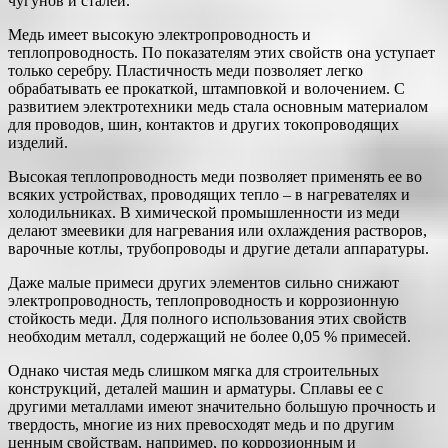
чугунов и сталей.
Медь имеет высокую электропроводность и
теплопроводность. По показателям этих свойств она уступает
только серебру. Пластичность меди позволяет легко
обрабатывать ее прокаткой, штамповкой и волочением. С
развитием электротехники медь стала основным материалом
для проводов, шин, контактов и других токопроводящих
изделий.
Высокая теплопроводность меди позволяет применять ее во
всяких устройствах, проводящих тепло – в нагревателях и
холодильниках. В химической промышленности из меди
делают змеевики для нагревания или охлаждения растворов,
варочные котлы, трубопроводы и другие детали аппаратуры.
Даже малые примеси других элементов сильно снижают
электропроводность, теплопроводность и коррозионную
стойкость меди. Для полного использования этих свойств
необходим металл, содержащий не более 0,05 % примесей.
Однако чистая медь слишком мягка для строительных
конструкций, деталей машин и арматуры. Сплавы ее с
другими металлами имеют значительно большую прочность и
твердость, многие из них превосходят медь и по другим
ценным свойствам, например, по коррозионным и