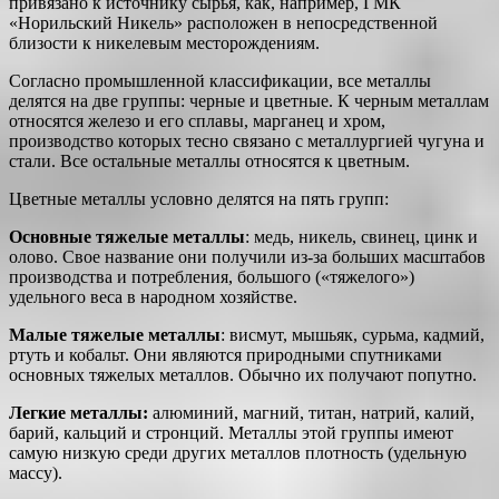
привязано к источнику сырья, как, например, ГМК
«Норильский Никель» расположен в непосредственной
близости к никелевым месторождениям.
Согласно промышленной классификации, все металлы
делятся на две группы: черные и цветные. К черным металлам
относятся железо и его сплавы, марганец и хром,
производство которых тесно связано с металлургией чугуна и
стали. Все остальные металлы относятся к цветным.
Цветные металлы условно делятся на пять групп:
Основные тяжелые металлы
: медь, никель, свинец, цинк и
олово. Свое название они получили из-за больших масштабов
производства и потребления, большого («тяжелого»)
удельного веса в народном хозяйстве.
Малые тяжелые металлы
: висмут, мышьяк, сурьма, кадмий,
ртуть и кобальт. Они являются природными спутниками
основных тяжелых металлов. Обычно их получают попутно.
Легкие металлы:
алюминий, магний, титан, натрий, калий,
барий, кальций и стронций. Металлы этой группы имеют
самую низкую среди других металлов плотность (удельную
массу).