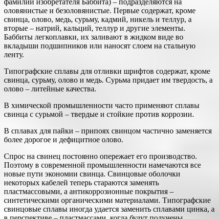
фамилии изобретателя Баббита) – подразделяются на
оловянистые и безоловянистые. Первые содержат, кроме
свинца, олово, медь, сурьму, кадмий, никель и теллур, а
вторые – натрий, кальций, теллур и другие элементы.
Баббиты легкоплавки, их заливают в жидком виде во
вкладыши подшипников или наносят слоем на стальную
ленту.
Типографские сплавы для отливки шрифтов содержат, кроме
свинца, сурьму, олово и медь. Сурьма придает им твердость, а
олово – литейные качества.
В химической промышленности часто применяют сплавы
свинца с сурьмой – твердые и стойкие против коррозии.
В сплавах для пайки – припоях свинцом частично заменяется
более дорогое и дефицитное олово.
Спрос на свинец постоянно опережает его производство.
Поэтому в современной промышленности намечаются все
новые пути экономии свинца. Свинцовые оболочки
некоторых кабелей теперь стараются заменять
пластмассовыми, а антикоррозионные покрытия –
синтетическими органическими материалами. Типографские
свинцовые сплавы иногда удается заменить сплавами цинка, а
в перспективе – пластмассами, когда будут получены