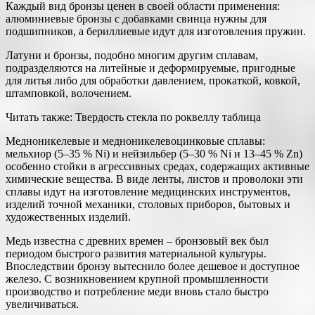
Каждый вид бронзы ценен в своей области применения:
алюминиевые бронзы с добавками свинца нужны для
подшипников, а бериллиевые идут для изготовления пружин.
Латуни и бронзы, подобно многим другим сплавам,
подразделяются на литейные и деформируемые, пригодные
для литья либо для обработки давлением, прокаткой, ковкой,
штамповкой, волочением.
Читать также: Твердость стекла по роквеллу таблица
Медноникелевые и медноникелевоцинковые сплавы:
мельхиор (5–35 % Ni) и нейзильбер (5–30 % Ni и 13–45 % Zn)
особенно стойки в агрессивных средах, содержащих активные
химические вещества. В виде ленты, листов и проволоки эти
сплавы идут на изготовление медицинских инструментов,
изделий точной механики, столовых приборов, бытовых и
художественных изделий.
Медь известна с древних времен – бронзовый век был
периодом быстрого развития материальной культуры.
Впоследствии бронзу вытеснило более дешевое и доступное
железо. С возникновением крупной промышленности
производство и потребление меди вновь стало быстро
увеличиваться.