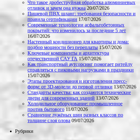
Что такое дробеструйная обработка алюминиевых
отливок и зачем она нужна
20/07/2026
Пищевой ПВХ шланг: требования безопасности и
правила сертификации
17/07/2026
Современные технологии асфальтобетонных
покрытий: что изменилось за последние 5 лет
16/07/2026
Настенный кондиционер для квартиры и дома:
подбор мощности без переплаты
15/07/2026
Ключевые компоненты и архитектура
отечественной САУ ГА
15/07/2026
Как транспортный аутсорсинг помогает ритейлу
справляться с пиковыми нагрузками в праздники
15/07/2026
Этапы проектирования и изготовления пресс-
форм: от 3D-модели до первой отливки
13/07/2026
Стандарты качества: как создаются технические
двери для современных зданий
13/07/2026
Холодильное оборудование: промышленное
против бытового
11/07/2026
Сравнение лужёных шин разных классов по
толщине слоя олова
09/07/2026
Рубрики