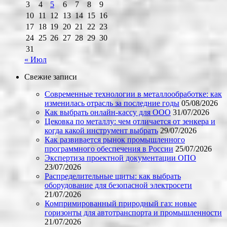
3
4
5
6
7
8
9
10
11
12
13
14
15
16
17
18
19
20
21
22
23
24
25
26
27
28
29
30
31
« Июл
Свежие записи
Современные технологии в металлообработке: как
изменилась отрасль за последние годы
05/08/2026
Как выбрать онлайн-кассу для ООО
31/07/2026
Цековка по металлу: чем отличается от зенкера и
когда какой инструмент выбрать
29/07/2026
Как развивается рынок промышленного
программного обеспечения в России
25/07/2026
Экспертиза проектной документации ОПО
23/07/2026
Распределительные щиты: как выбрать
оборудование для безопасной электросети
21/07/2026
Компримированный природный газ: новые
горизонты для автотранспорта и промышленности
21/07/2026