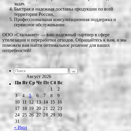
задач.
Быстрая и надежная поставка продукции по всей
территории России.
Профессиональная консультационная поддержка и
сервисное обслуживание.
ООО «Cтальконт» — ваш надежный партнер в сфере
утилизации и переработки отходов. Обращайтесь к нам, и мы
поможем вам найти оптимальное решение для ваших
потребностей!
Август 2026
Пн
Вт
Ср
Чт
Пт
Сб
Вс
1
2
3
4
5
6
7
8
9
10
11
12
13
14
15
16
17
18
19
20
21
22
23
24
25
26
27
28
29
30
31
« Июл