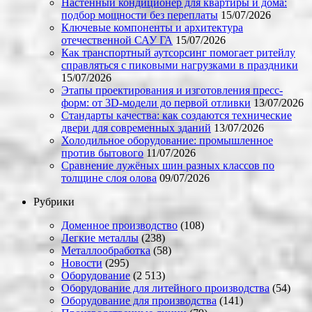
Настенный кондиционер для квартиры и дома:
подбор мощности без переплаты
15/07/2026
Ключевые компоненты и архитектура
отечественной САУ ГА
15/07/2026
Как транспортный аутсорсинг помогает ритейлу
справляться с пиковыми нагрузками в праздники
15/07/2026
Этапы проектирования и изготовления пресс-
форм: от 3D-модели до первой отливки
13/07/2026
Стандарты качества: как создаются технические
двери для современных зданий
13/07/2026
Холодильное оборудование: промышленное
против бытового
11/07/2026
Сравнение лужёных шин разных классов по
толщине слоя олова
09/07/2026
Рубрики
Доменное производство
(108)
Легкие металлы
(238)
Металлообработка
(58)
Новости
(295)
Оборудование
(2 513)
Оборудование для литейного производства
(54)
Оборудование для производства
(141)