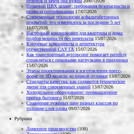
отливок и зачем она нужна
20/07/2026
Пищевой ПВХ шланг: требования безопасности и
правила сертификации
17/07/2026
Современные технологии асфальтобетонных
покрытий: что изменилось за последние 5 лет
16/07/2026
Настенный кондиционер для квартиры и дома:
подбор мощности без переплаты
15/07/2026
Ключевые компоненты и архитектура
отечественной САУ ГА
15/07/2026
Как транспортный аутсорсинг помогает ритейлу
справляться с пиковыми нагрузками в праздники
15/07/2026
Этапы проектирования и изготовления пресс-
форм: от 3D-модели до первой отливки
13/07/2026
Стандарты качества: как создаются технические
двери для современных зданий
13/07/2026
Холодильное оборудование: промышленное
против бытового
11/07/2026
Сравнение лужёных шин разных классов по
толщине слоя олова
09/07/2026
Рубрики
Доменное производство
(108)