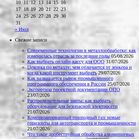
10
11
12
13
14
15
16
17
18
19
20
21
22
23
24
25
26
27
28
29
30
31
« Июл
Свежие записи
Современные технологии в металлообработке: как
изменилась отрасль за последние годы
05/08/2026
Как выбрать онлайн-кассу для ООО
31/07/2026
Цековка по металлу: чем отличается от зенкера и
когда какой инструмент выбрать
29/07/2026
Как развивается рынок промышленного
программного обеспечения в России
25/07/2026
Экспертиза проектной документации ОПО
23/07/2026
Распределительные щиты: как выбрать
оборудование для безопасной электросети
21/07/2026
Компримированный природный газ: новые
горизонты для автотранспорта и промышленности
21/07/2026
Что такое дробеструйная обработка алюминиевых