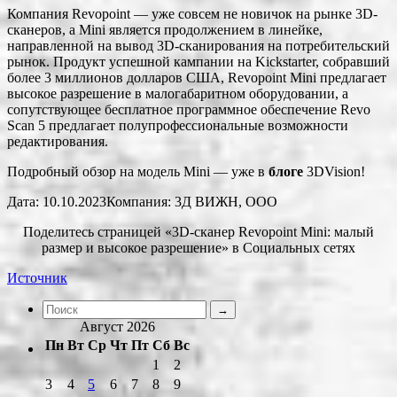
Компания Revopoint — уже совсем не новичок на рынке 3D-
сканеров, а Mini является продолжением в линейке,
направленной на вывод 3D-сканирования на потребительский
рынок. Продукт успешной кампании на Kickstarter, собравший
более 3 миллионов долларов США, Revopoint Mini предлагает
высокое разрешение в малогабаритном оборудовании, а
сопутствующее бесплатное программное обеспечение Revo
Scan 5 предлагает полупрофессиональные возможности
редактирования.
Подробный обзор на модель Mini — уже в
блоге
3DVision!
Дата: 10.10.2023Компания: 3Д ВИЖН, ООО
Поделитесь страницей «3D-сканер Revopoint Mini: малый
размер и высокое разрешение» в Социальных сетях
Источник
Август 2026
Пн
Вт
Ср
Чт
Пт
Сб
Вс
1
2
3
4
5
6
7
8
9