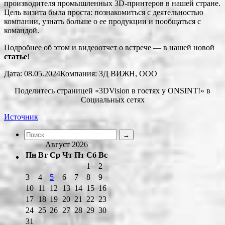
производителя промышленных 3D-принтеров в нашей стране.
Цель визита была проста: познакомиться с деятельностью
компании, узнать больше о ее продукции и пообщаться с
командой.
Подробнее об этом и видеоотчет о встрече — в нашей новой
статье
!
Дата: 08.05.2024Компания: 3Д ВИЖН, ООО
Поделитесь страницей «3DVision в гостях у ONSINT!» в
Социальных сетях
Источник
Август 2026
Пн
Вт
Ср
Чт
Пт
Сб
Вс
1
2
3
4
5
6
7
8
9
10
11
12
13
14
15
16
17
18
19
20
21
22
23
24
25
26
27
28
29
30
31