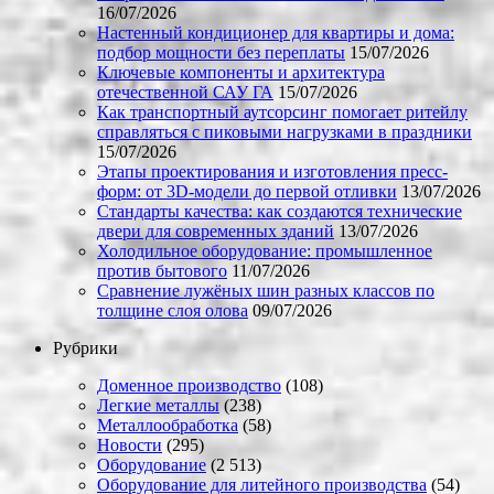
16/07/2026
Настенный кондиционер для квартиры и дома:
подбор мощности без переплаты
15/07/2026
Ключевые компоненты и архитектура
отечественной САУ ГА
15/07/2026
Как транспортный аутсорсинг помогает ритейлу
справляться с пиковыми нагрузками в праздники
15/07/2026
Этапы проектирования и изготовления пресс-
форм: от 3D-модели до первой отливки
13/07/2026
Стандарты качества: как создаются технические
двери для современных зданий
13/07/2026
Холодильное оборудование: промышленное
против бытового
11/07/2026
Сравнение лужёных шин разных классов по
толщине слоя олова
09/07/2026
Рубрики
Доменное производство
(108)
Легкие металлы
(238)
Металлообработка
(58)
Новости
(295)
Оборудование
(2 513)
Оборудование для литейного производства
(54)