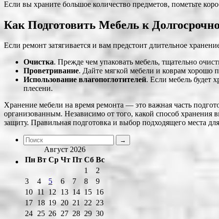
Если вы храните большое количество предметов, пометьте кор
Как Подготовить Мебель к Долгосрочн
Если ремонт затягивается и вам предстоит длительное хранени
Очистка
. Прежде чем упаковать мебель, тщательно очист
Проветривание
. Дайте мягкой мебели и коврам хорошо п
Использование влагопоглотителей
. Если мебель будет 
плесени.
Хранение мебели на время ремонта — это важная часть подгото
организованным. Независимо от того, какой способ хранения 
защиту. Правильная подготовка и выбор подходящего места дл
Август 2026
Пн
Вт
Ср
Чт
Пт
Сб
Вс
1
2
3
4
5
6
7
8
9
10
11
12
13
14
15
16
17
18
19
20
21
22
23
24
25
26
27
28
29
30