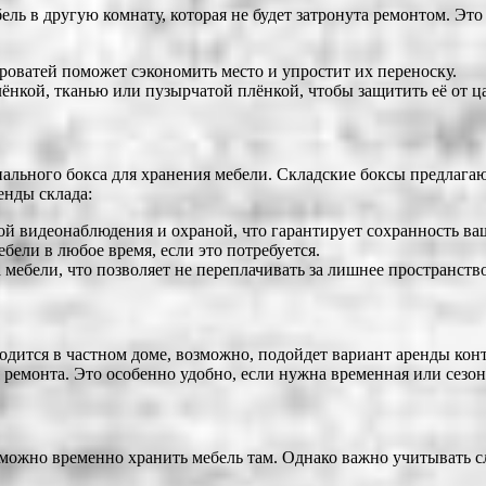
ль в другую комнату, которая не будет затронута ремонтом. Эт
кроватей поможет сэкономить место и упростит их переноску.
лёнкой, тканью или пузырчатой плёнкой, чтобы защитить её от ц
льного бокса для хранения мебели. Складские боксы предлагаю
енды склада:
й видеонаблюдения и охраной, что гарантирует сохранность ва
бели в любое время, если это потребуется.
 мебели, что позволяет не переплачивать за лишнее пространство
одится в частном доме, возможно, подойдет вариант аренды кон
ремонта. Это особенно удобно, если нужна временная или сезон
, можно временно хранить мебель там. Однако важно учитывать