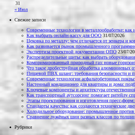
31
« Июл
Свежие записи
Современные технологии в металлообработке: как и
Как выбрать онлайн-кассу для ООО
31/07/2026
Цековка по металлу: чем отличается от зенкера и к
Как развивается рынок промышленного программно
Экспертиза проектной документации ОПО
23/07/2
Распределительные щиты: как выбрать оборудовани
Компримированный природный газ: новые горизон
Что такое дробеструйная обработка алюминиевых о
Пищевой ПВХ шланг: требования безопасности и 
Современные технологии асфальтобетонных покрыти
Настенный кондиционер для квартиры и дома: под
Ключевые компоненты и архитектура отечественн
Как транспортный аутсорсинг помогает ритейлу сп
Этапы проектирования и изготовления пресс-форм:
Стандарты качества: как создаются технические дв
Холодильное оборудование: промышленное против
Сравнение лужёных шин разных классов по толщин
Рубрики