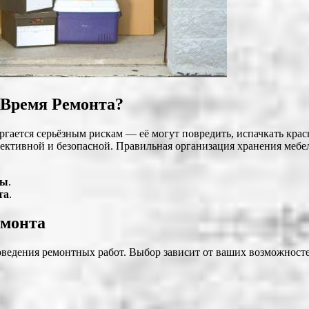
 Время Ремонта?
ергается серьёзным рискам — её могут повредить, испачкать кра
фективной и безопасной. Правильная организация хранения мебе
ты
.
та
.
емонта
оведения ремонтных работ. Выбор зависит от ваших возможносте