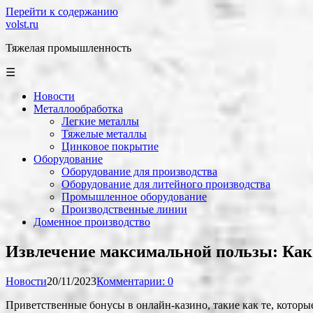
Перейти к содержанию
volst.ru
Тяжелая промышленность
☰
Новости
Металлообработка
Легкие металлы
Тяжелые металлы
Цинковое покрытие
Оборудование
Оборудование для производства
Оборудование для литейного производства
Промышленное оборудование
Производственные линии
Доменное производство
Извлечение максимальной пользы: Как 
Новости
20/11/2023
Комментарии: 0
Приветственные бонусы в онлайн-казино, такие как те, которы