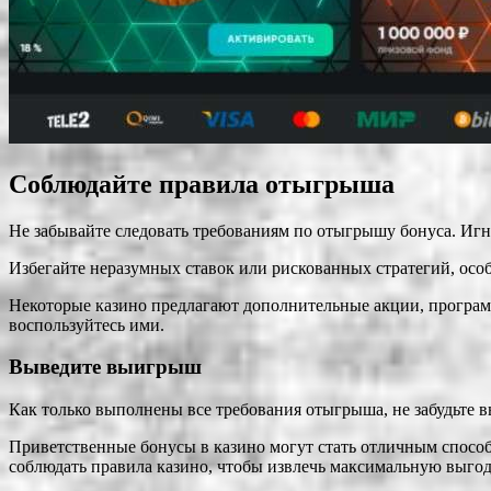
Соблюдайте правила отыгрыша
Не забывайте следовать требованиям по отыгрышу бонуса. Игн
Избегайте неразумных ставок или рискованных стратегий, особ
Некоторые казино предлагают дополнительные акции, програм
воспользуйтесь ими.
Выведите выигрыш
Как только выполнены все требования отыгрыша, не забудьте 
Приветственные бонусы в казино могут стать отличным способ
соблюдать правила казино, чтобы извлечь максимальную выгод