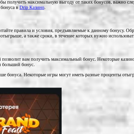
бы получить максимальную выгоду от таких бонусов, важно сле
 бонуса в
Drip Казино
.
итайте правила и условия, предъявляемые к данному бонусу. Об
тыгрыше, а также сроки, в течение которых нужно использоват
й позволит вам получить максимальный бонус. Некоторые казин
и больший бонус.
ше бонуса. Некоторые игры могут иметь разные проценты отыгр