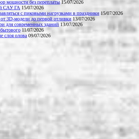
бор мощности без переплаты
15/07/2026
ой САУ ГА
15/07/2026
равляться с пиковыми нагрузками в праздники
15/07/2026
 от 3D-модели до первой отливки
13/07/2026
ери для современных зданий
13/07/2026
 бытового
11/07/2026
е слоя олова
09/07/2026