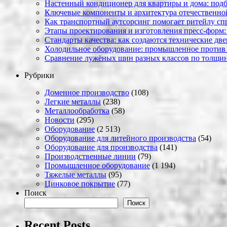
Настенный кондиционер для квартиры и дома: под
Ключевые компоненты и архитектура отечественн
Как транспортный аутсорсинг помогает ритейлу сп
Этапы проектирования и изготовления пресс-форм:
Стандарты качества: как создаются технические дв
Холодильное оборудование: промышленное против
Сравнение лужёных шин разных классов по толщин
Рубрики
Доменное производство
(108)
Легкие металлы
(238)
Металлообработка
(58)
Новости
(295)
Оборудование
(2 513)
Оборудование для литейного производства
(54)
Оборудование для производства
(141)
Производственные линии
(79)
Промышленное оборудование
(1 194)
Тяжелые металлы
(95)
Цинковое покрытие
(77)
Поиск
Поиск
Recent Posts