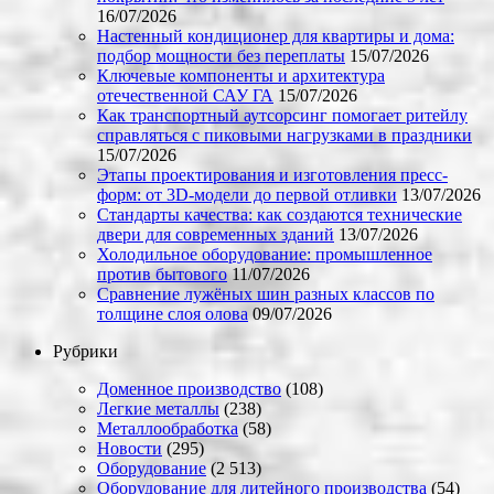
16/07/2026
Настенный кондиционер для квартиры и дома:
подбор мощности без переплаты
15/07/2026
Ключевые компоненты и архитектура
отечественной САУ ГА
15/07/2026
Как транспортный аутсорсинг помогает ритейлу
справляться с пиковыми нагрузками в праздники
15/07/2026
Этапы проектирования и изготовления пресс-
форм: от 3D-модели до первой отливки
13/07/2026
Стандарты качества: как создаются технические
двери для современных зданий
13/07/2026
Холодильное оборудование: промышленное
против бытового
11/07/2026
Сравнение лужёных шин разных классов по
толщине слоя олова
09/07/2026
Рубрики
Доменное производство
(108)
Легкие металлы
(238)
Металлообработка
(58)
Новости
(295)
Оборудование
(2 513)
Оборудование для литейного производства
(54)