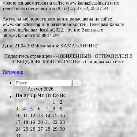
можно ознакомиться на сайте www.kamazleasing.ru и по
телефонам специалистов (8552) 45-27-32; 45-27-33
Актуальные новости компании размещены на сайте
www.kamazleasing.ru в разделе новостей, Телеграм-канале
https://t.me/kamaz_leasing2022, группе Вконтакте
https://vk.com/club58947529
Дата: 21.04.2023Компания: КАМАЗ-ЛИЗИНГ
Поделитесь страницей ««ЮБИЛЕЙНЫЙ» ОТПРАВИЛСЯ В
СВЕРДЛОВСКУЮ ОБЛАСТЬ» в Социальных сетях
Источник
Август 2026
Пн
Вт
Ср
Чт
Пт
Сб
Вс
1
2
3
4
5
6
7
8
9
10
11
12
13
14
15
16
17
18
19
20
21
22
23
24
25
26
27
28
29
30
31