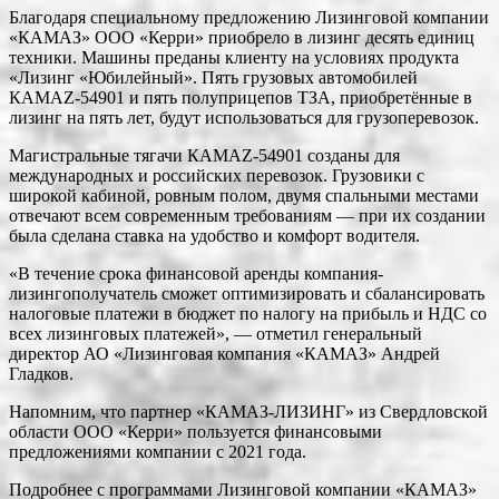
Благодаря специальному предложению Лизинговой компании
«КАМАЗ» ООО «Керри» приобрело в лизинг десять единиц
техники. Машины преданы клиенту на условиях продукта
«Лизинг «Юбилейный». Пять грузовых автомобилей
КАМАZ-54901 и пять полуприцепов ТЗА, приобретённые в
лизинг на пять лет, будут использоваться для грузоперевозок.
Магистральные тягачи КАМАZ-54901 созданы для
международных и российских перевозок. Грузовики с
широкой кабиной, ровным полом, двумя спальными местами
отвечают всем современным требованиям — при их создании
была сделана ставка на удобство и комфорт водителя.
«В течение срока финансовой аренды компания-
лизингополучатель сможет оптимизировать и сбалансировать
налоговые платежи в бюджет по налогу на прибыль и НДС со
всех лизинговых платежей», — отметил генеральный
директор АО «Лизинговая компания «КАМАЗ» Андрей
Гладков.
Напомним, что партнер «КАМАЗ-ЛИЗИНГ» из Свердловской
области ООО «Керри» пользуется финансовыми
предложениями компании с 2021 года.
Подробнее с программами Лизинговой компании «КАМАЗ»