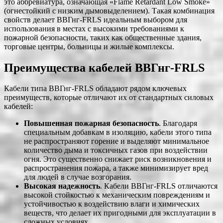
это аббревиатура, означающая «Flame Retardant Low Smoke»
(огнестойкий с низким дымовыделением). Такая комбинация
свойств делает ВВГнг-FRLS идеальным выбором для
использования в местах с высокими требованиями к
пожарной безопасности, таких как общественные здания,
торговые центры, больницы и жилые комплексы.
Преимущества кабелей ВВГнг-FRLS
Кабели типа ВВГнг-FRLS обладают рядом ключевых
преимуществ, которые отличают их от стандартных силовых
кабелей:
Повышенная пожарная безопасность
. Благодаря
специальным добавкам в изоляцию, кабели этого типа
не распространяют горение и выделяют минимальное
количество дыма и токсичных газов при воздействии
огня. Это существенно снижает риск возникновения и
распространения пожара, а также минимизирует вред
для людей в случае возгорания.
Высокая надежность
. Кабели ВВГнг-FRLS отличаются
высокой стойкостью к механическим повреждениям и
устойчивостью к воздействию влаги и химических
веществ, что делает их пригодными для эксплуатации в
сложных условиях.