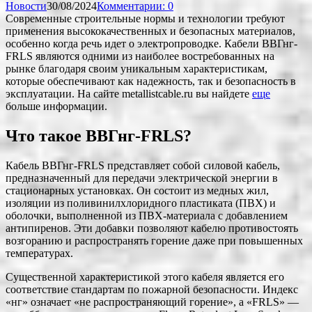
Новости
30/08/2024
Комментарии: 0
Современные строительные нормы и технологии требуют
применения высококачественных и безопасных материалов,
особенно когда речь идет о электропроводке. Кабели ВВГнг-
FRLS являются одними из наиболее востребованных на
рынке благодаря своим уникальным характеристикам,
которые обеспечивают как надежность, так и безопасность в
эксплуатации. На сайте metallistcable.ru вы найдете
еще
больше информации.
Что такое ВВГнг-FRLS?
Кабель ВВГнг-FRLS представляет собой силовой кабель,
предназначенный для передачи электрической энергии в
стационарных установках. Он состоит из медных жил,
изоляции из поливинилхлоридного пластиката (ПВХ) и
оболочки, выполненной из ПВХ-материала с добавлением
антипиренов. Эти добавки позволяют кабелю противостоять
возгоранию и распространять горение даже при повышенных
температурах.
Существенной характеристикой этого кабеля является его
соответствие стандартам по пожарной безопасности. Индекс
«нг» означает «не распространяющий горение», а «FRLS» —