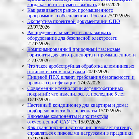
когда какой инструмент выбрать
29/07/2026
Как развивается рынок промышленного
программного обеспечения в России
25/07/2026
Экспертиза проектной документации ОПО
23/07/2026
Распределительные щиты: как выбрать
оборудование для безопасной электросети
21/07/2026
Компримированный природный газ: новые
горизонты для автотранспорта и промышленности
21/07/2026
Что такое дробеструйная обработка алюминиевых
отливок и зачем она нужна
20/07/2026
Пищевой ПВХ шланг: требования безопасности и
правила сертификации
17/07/2026
Современные технологии асфальтобетонных
покрытий: что изменилось за последние 5 лет
16/07/2026
Настенный кондиционер для квартиры и дома:
подбор мощности без переплаты
15/07/2026
Ключевые компоненты и архитектура
отечественной САУ ГА
15/07/2026
Как транспортный аутсорсинг помогает ритейлу
справляться с пиковыми нагрузками в праздники
15/07/2026