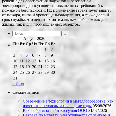
решение для обеспечения надежной и безопасной
электропроводки в условиях повышенных требований к
пожарной безопасности. Их применение гарантирует защиту
от пожара, низкий уровень дымовыделения, а также долгий
срок службы, что делает их оптимальным выбором как для
жилых, так и для промышленных объектов.
Август 2026
Пн
Вт
Ср
Чт
Пт
Сб
Вс
1
2
3
4
5
6
7
8
9
10
11
12
13
14
15
16
17
18
19
20
21
22
23
24
25
26
27
28
29
30
31
« Июл
Свежие записи
Современные технологии в металлообработке: как
изменилась отрасль за последние годы
05/08/2026
Как выбрать онлайн-кассу для ООО
31/07/2026
Цековка по металлу: чем отличается от зенкера и