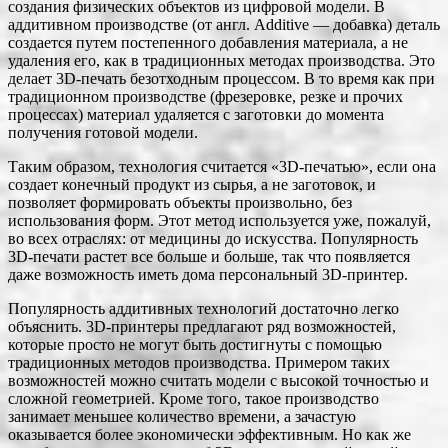
создания физических объектов из цифровой модели. В
аддитивном производстве (от англ. Additive — добавка) деталь
создается путем постепенного добавления материала, а не
удаления его, как в традиционных методах производства. Это
делает 3D-печать безотходным процессом. В то время как при
традиционном производстве (фрезеровке, резке и прочих
процессах) материал удаляется с заготовки до момента
получения готовой модели.
Таким образом, технология считается «3D-печатью», если она
создает конечный продукт из сырья, а не заготовок, и
позволяет формировать объекты произвольно, без
использования форм. Этот метод используется уже, пожалуй,
во всех отраслях: от медицины до искусства. Популярность
3D-печати растет все больше и больше, так что появляется
даже возможность иметь дома персональный 3D-принтер.
Популярность аддитивных технологий достаточно легко
объяснить. 3D-принтеры предлагают ряд возможностей,
которые просто не могут быть достигнуты с помощью
традиционных методов производства. Примером таких
возможностей можно считать модели с высокой точностью и
сложной геометрией. Кроме того, такое производство
занимает меньшее количество времени, а зачастую
оказывается более экономически эффективным. Но как же