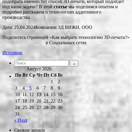
подобрать именно тот способ 3D-печати, который подойдет
под ваши задачи? В этой
статье
мы поделимся опытом и
подробно расскажем о технологиях аддитивного
производства.
Дата: 25.04.2024Компания: 3Д ВИЖН, ООО
Поделитесь страницей «Как выбрать технологию 3D-печати?»
в Социальных сетях
Источник
Август 2026
Пн
Вт
Ср
Чт
Пт
Сб
Вс
1
2
3
4
5
6
7
8
9
10
11
12
13
14
15
16
17
18
19
20
21
22
23
24
25
26
27
28
29
30
31
« Июл
Свежие записи