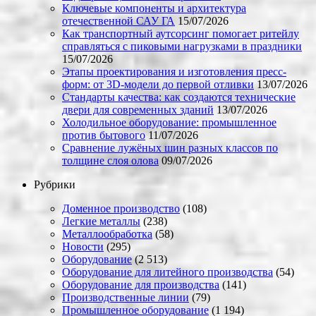
Ключевые компоненты и архитектура
отечественной САУ ГА
15/07/2026
Как транспортный аутсорсинг помогает ритейлу
справляться с пиковыми нагрузками в праздники
15/07/2026
Этапы проектирования и изготовления пресс-
форм: от 3D-модели до первой отливки
13/07/2026
Стандарты качества: как создаются технические
двери для современных зданий
13/07/2026
Холодильное оборудование: промышленное
против бытового
11/07/2026
Сравнение лужёных шин разных классов по
толщине слоя олова
09/07/2026
Рубрики
Доменное производство
(108)
Легкие металлы
(238)
Металлообработка
(58)
Новости
(295)
Оборудование
(2 513)
Оборудование для литейного производства
(54)
Оборудование для производства
(141)
Производственные линии
(79)
Промышленное оборудование
(1 194)