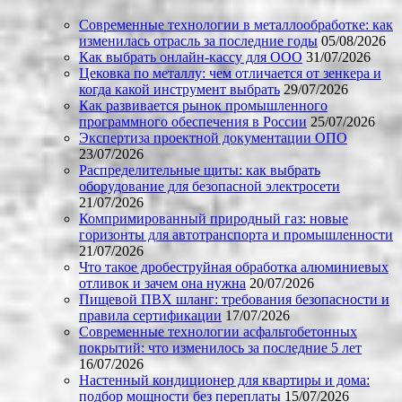
Современные технологии в металлообработке: как
изменилась отрасль за последние годы
05/08/2026
Как выбрать онлайн-кассу для ООО
31/07/2026
Цековка по металлу: чем отличается от зенкера и
когда какой инструмент выбрать
29/07/2026
Как развивается рынок промышленного
программного обеспечения в России
25/07/2026
Экспертиза проектной документации ОПО
23/07/2026
Распределительные щиты: как выбрать
оборудование для безопасной электросети
21/07/2026
Компримированный природный газ: новые
горизонты для автотранспорта и промышленности
21/07/2026
Что такое дробеструйная обработка алюминиевых
отливок и зачем она нужна
20/07/2026
Пищевой ПВХ шланг: требования безопасности и
правила сертификации
17/07/2026
Современные технологии асфальтобетонных
покрытий: что изменилось за последние 5 лет
16/07/2026
Настенный кондиционер для квартиры и дома:
подбор мощности без переплаты
15/07/2026