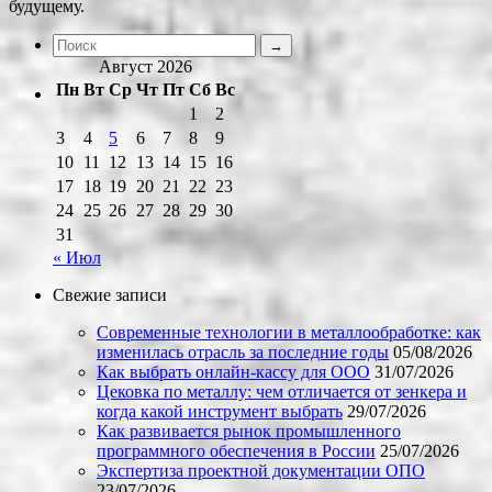
будущему.
Август 2026
Пн
Вт
Ср
Чт
Пт
Сб
Вс
1
2
3
4
5
6
7
8
9
10
11
12
13
14
15
16
17
18
19
20
21
22
23
24
25
26
27
28
29
30
31
« Июл
Свежие записи
Современные технологии в металлообработке: как
изменилась отрасль за последние годы
05/08/2026
Как выбрать онлайн-кассу для ООО
31/07/2026
Цековка по металлу: чем отличается от зенкера и
когда какой инструмент выбрать
29/07/2026
Как развивается рынок промышленного
программного обеспечения в России
25/07/2026
Экспертиза проектной документации ОПО
23/07/2026