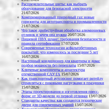
Распределительные щиты: как выбрать
оборудование для безопасной электросети
21/07/2026
Компримированный природный газ: новые
горизонты для автотранспорта и промышленности
21/07/2026
Что такое дробеструйная обработка алюминиевых
отливок и зачем она нужна
20/07/2026
Пищевой ПВХ шланг: требования безопасности и
правила сертификации
17/07/2026
Современные технологии асфальтобетонных
покрытий: что изменилось за последние 5 лет
16/07/2026
Настенный кондиционер для квартиры и дома:
подбор мощности без переплаты
15/07/2026
Ключевые компоненты и архитектура
отечественной САУ ГА
15/07/2026
Как транспортный аутсорсинг помогает ритейлу
справляться с пиковыми нагрузками в праздники
15/07/2026
Этапы проектирования и изготовления пресс-
форм: от 3D-модели до первой отливки
13/07/2026
Стандарты качества: как создаются технические
двери для современных зданий
13/07/2026