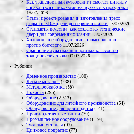
Как транспортный аутсорсинг помогает ритейлу
справляться с пиковыми нагрузками в праздники
15/07/2026
Этапы проектирования и изготовления пресс-
форм: от 3D-модели до первой отливки
13/07/2026
Стандарты качества: как создаются технические
двери для современных зданий
13/07/2026
Холодильное оборудование: промышленное
против бытового
11/07/2026
Сравнение лужёных шин разных классов по
толщине слоя олова
09/07/2026
Рубрики
Доменное производство
(108)
Легкие металлы
(238)
Металлообработка
(58)
Новости
(295)
Оборудование
(2 513)
Оборудование для литейного производства
(54)
Оборудование для производства
(141)
Производственные линии
(79)
Промышленное оборудование
(1 194)
Тяжелые металлы
(95)
Цинковое покрытие
(77)