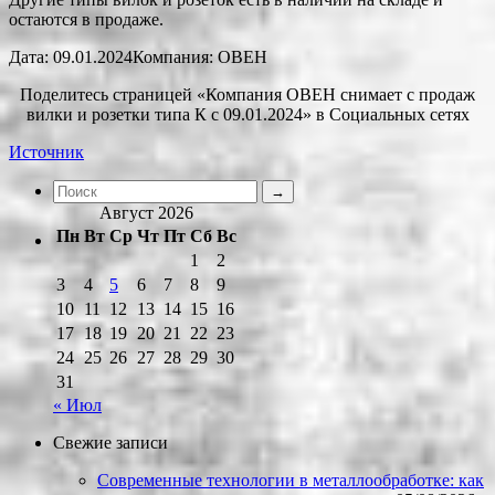
остаются в продаже.
Дата: 09.01.2024Компания: ОВЕН
Поделитесь страницей «Компания ОВЕН снимает с продаж
вилки и розетки типа К с 09.01.2024» в Социальных сетях
Источник
Август 2026
Пн
Вт
Ср
Чт
Пт
Сб
Вс
1
2
3
4
5
6
7
8
9
10
11
12
13
14
15
16
17
18
19
20
21
22
23
24
25
26
27
28
29
30
31
« Июл
Свежие записи
Современные технологии в металлообработке: как