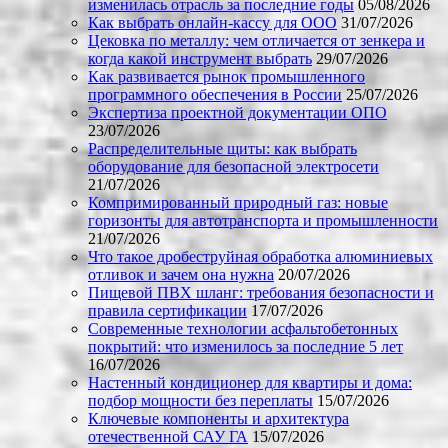
изменилась отрасль за последние годы
05/08/2026
Как выбрать онлайн-кассу для ООО
31/07/2026
Цековка по металлу: чем отличается от зенкера и
когда какой инструмент выбрать
29/07/2026
Как развивается рынок промышленного
программного обеспечения в России
25/07/2026
Экспертиза проектной документации ОПО
23/07/2026
Распределительные щиты: как выбрать
оборудование для безопасной электросети
21/07/2026
Компримированный природный газ: новые
горизонты для автотранспорта и промышленности
21/07/2026
Что такое дробеструйная обработка алюминиевых
отливок и зачем она нужна
20/07/2026
Пищевой ПВХ шланг: требования безопасности и
правила сертификации
17/07/2026
Современные технологии асфальтобетонных
покрытий: что изменилось за последние 5 лет
16/07/2026
Настенный кондиционер для квартиры и дома:
подбор мощности без переплаты
15/07/2026
Ключевые компоненты и архитектура
отечественной САУ ГА
15/07/2026