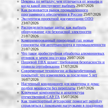
Цековка по металлу: чем отличается от зенкера и
когда какой инструмент выбрать
29/07/2026
Как развивается рынок промышленного
программного обеспечения в России
25/07/2026
Экспертиза проектной документации ОПО
23/07/2026
Распределительные щиты: как выбрать
оборудование для безопасной электросети
21/07/2026
Компримированный природный газ: новые
горизонты для автотранспорта и промышленности
21/07/2026
Что такое дробеструйная обработка алюминиевых
отливок и зачем она нужна
20/07/2026
Пищевой ПВХ шланг: требования безопасности и
правила сертификации
17/07/2026
Современные технологии асфальтобетонных
покрытий: что изменилось за последние 5 лет
16/07/2026
Настенный кондиционер для квартиры и дома:
подбор мощности без переплаты
15/07/2026
Ключевые компоненты и архитектура
отечественной САУ ГА
15/07/2026
Как транспортный аутсорсинг помогает ритейлу
справляться с пиковыми нагрузками в праздники