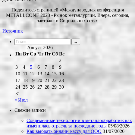
Поделитесь страницей «Международная конференция
METALLCONF-2023 «Рынок металлургии. Вчера, сегодня,
завтра»» в Социальных сетях
Источник
Август 2026
Пн
Вт
Ср
Чт
Пт
Сб
Вс
1
2
3
4
5
6
7
8
9
10
11
12
13
14
15
16
17
18
19
20
21
22
23
24
25
26
27
28
29
30
31
« Июл
Свежие записи
Современные технологии в металлообработке: как
изменилась отрасль за последние годы
05/08/2026
Как выбрать онлайн-кассу для ООО
31/07/2026