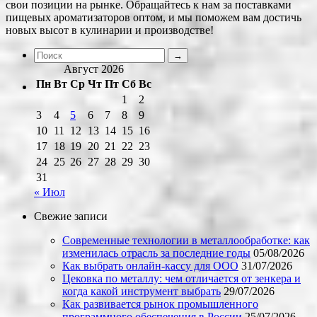
свои позиции на рынке. Обращайтесь к нам за поставками
пищевых ароматизаторов оптом, и мы поможем вам достичь
новых высот в кулинарии и производстве!
Август 2026
Пн
Вт
Ср
Чт
Пт
Сб
Вс
1
2
3
4
5
6
7
8
9
10
11
12
13
14
15
16
17
18
19
20
21
22
23
24
25
26
27
28
29
30
31
« Июл
Свежие записи
Современные технологии в металлообработке: как
изменилась отрасль за последние годы
05/08/2026
Как выбрать онлайн-кассу для ООО
31/07/2026
Цековка по металлу: чем отличается от зенкера и
когда какой инструмент выбрать
29/07/2026
Как развивается рынок промышленного
программного обеспечения в России
25/07/2026