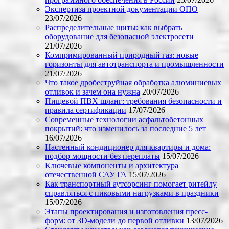
Экспертиза проектной документации ОПО
23/07/2026
Распределительные щиты: как выбрать
оборудование для безопасной электросети
21/07/2026
Компримированный природный газ: новые
горизонты для автотранспорта и промышленности
21/07/2026
Что такое дробеструйная обработка алюминиевых
отливок и зачем она нужна
20/07/2026
Пищевой ПВХ шланг: требования безопасности и
правила сертификации
17/07/2026
Современные технологии асфальтобетонных
покрытий: что изменилось за последние 5 лет
16/07/2026
Настенный кондиционер для квартиры и дома:
подбор мощности без переплаты
15/07/2026
Ключевые компоненты и архитектура
отечественной САУ ГА
15/07/2026
Как транспортный аутсорсинг помогает ритейлу
справляться с пиковыми нагрузками в праздники
15/07/2026
Этапы проектирования и изготовления пресс-
форм: от 3D-модели до первой отливки
13/07/2026