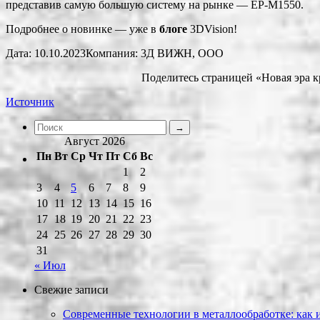
представив самую большую систему на рынке — EP-M1550.
Подробнее о новинке — уже в
блоге
3DVision!
Дата: 10.10.2023Компания: 3Д ВИЖН, ООО
Поделитесь страницей «Новая эра 
Источник
Август 2026
Пн
Вт
Ср
Чт
Пт
Сб
Вс
1
2
3
4
5
6
7
8
9
10
11
12
13
14
15
16
17
18
19
20
21
22
23
24
25
26
27
28
29
30
31
« Июл
Свежие записи
Современные технологии в металлообработке: как и