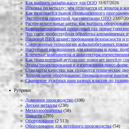
Как выбрать онлайн-кассу для ООО
31/07/2026
Цековка по металлу: чем отличается от зенкера и к
Как развивается рынок промышленного программно
Экспертиза проектной документации ОПО
23/07/2
Распределительные щиты: как выбрать оборудовани
Компримированный природный газ: новые горизон
Что такое дробеструйная обработка алюминиевых о
Пищевой ПВХ шланг: требования безопасности и 
Современные технологии асфальтобетонных покрыти
Настенный кондиционер для квартиры и дома: под
Ключевые компоненты и архитектура отечественн
Как транспортный аутсорсинг помогает ритейлу сп
Этапы проектирования и изготовления пресс-форм:
Стандарты качества: как создаются технические дв
Холодильное оборудование: промышленное против
Сравнение лужёных шин разных классов по толщин
Рубрики
Доменное производство
(108)
Легкие металлы
(238)
Металлообработка
(58)
Новости
(295)
Оборудование
(2 513)
Оборудование для литейного производства
(54)