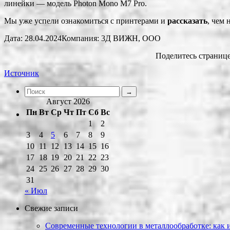
линейки — модель Photon Mono M7 Pro.
Мы уже успели ознакомиться с принтерами и
рассказать
, чем 
Дата: 28.04.2024Компания: 3Д ВИЖН, ООО
Поделитесь странице
Источник
Август 2026
Пн
Вт
Ср
Чт
Пт
Сб
Вс
1
2
3
4
5
6
7
8
9
10
11
12
13
14
15
16
17
18
19
20
21
22
23
24
25
26
27
28
29
30
31
« Июл
Свежие записи
Современные технологии в металлообработке: как и