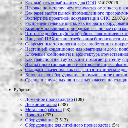
Как выбрать онлайн-кассу для ООО
31/07/2026
Цековка по металлу: чем отличается от зенкера и к
Как развивается рынок промышленного программно
Экспертиза проектной документации ОПО
23/07/2
Распределительные щиты: как выбрать оборудовани
Компримированный природный газ: новые горизон
Что такое дробеструйная обработка алюминиевых о
Пищевой ПВХ шланг: требования безопасности и 
Современные технологии асфальтобетонных покрыти
Настенный кондиционер для квартиры и дома: под
Ключевые компоненты и архитектура отечественн
Как транспортный аутсорсинг помогает ритейлу сп
Этапы проектирования и изготовления пресс-форм:
Стандарты качества: как создаются технические дв
Холодильное оборудование: промышленное против
Сравнение лужёных шин разных классов по толщин
Рубрики
Доменное производство
(108)
Легкие металлы
(238)
Металлообработка
(58)
Новости
(295)
Оборудование
(2 513)
Оборудование для литейного производства
(54)