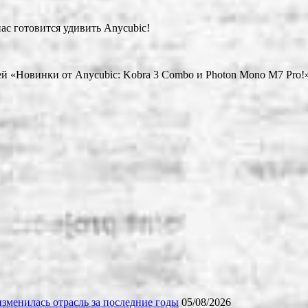
нас готовится удивить Anycubic!
й «Новинки от Anycubic: Kobra 3 Combo и Photon Mono M7 Pro!
зменилась отрасль за последние годы
05/08/2026