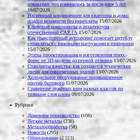
покрытий: что изменилось за последние 5 лет
16/07/2026
Настенный кондиционер для квартиры и дома:
подбор мощности без переплаты
15/07/2026
Ключевые компоненты и архитектура
отечественной САУ ГА
15/07/2026
Как транспортный аутсорсинг помогает ритейлу
справляться с пиковыми нагрузками в праздники
15/07/2026
Этапы проектирования и изготовления пресс-
форм: от 3D-модели до первой отливки
13/07/2026
Стандарты качества: как создаются технические
двери для современных зданий
13/07/2026
Холодильное оборудование: промышленное
против бытового
11/07/2026
Сравнение лужёных шин разных классов по
толщине слоя олова
09/07/2026
Рубрики
Доменное производство
(108)
Легкие металлы
(238)
Металлообработка
(58)
Новости
(295)
Оборудование
(2 513)