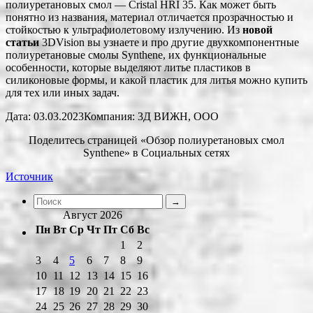
полиуретановых смол — Cristal HRI 35. Как может быть
понятно из названия, материал отличается прозрачностью и
стойкостью к ультрафиолетовому излучению. Из
новой
статьи
3DVision вы узнаете и про другие двухкомпонентные
полиуретановые смолы Synthene, их функциональные
особенности, которые выделяют литье пластиков в
силиконовые формы, и какой пластик для литья можно купить
для тех или иных задач.
Дата: 03.03.2023Компания: 3Д ВИЖН, ООО
Поделитесь страницей «Обзор полиуретановых смол
Synthene» в Социальных сетях
Источник
Август 2026
Пн
Вт
Ср
Чт
Пт
Сб
Вс
1
2
3
4
5
6
7
8
9
10
11
12
13
14
15
16
17
18
19
20
21
22
23
24
25
26
27
28
29
30