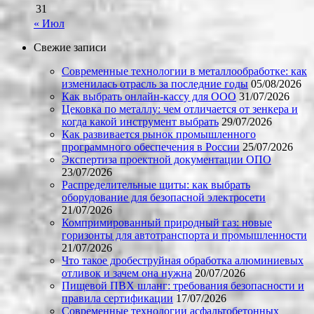
31
« Июл
Свежие записи
Современные технологии в металлообработке: как
изменилась отрасль за последние годы
05/08/2026
Как выбрать онлайн-кассу для ООО
31/07/2026
Цековка по металлу: чем отличается от зенкера и
когда какой инструмент выбрать
29/07/2026
Как развивается рынок промышленного
программного обеспечения в России
25/07/2026
Экспертиза проектной документации ОПО
23/07/2026
Распределительные щиты: как выбрать
оборудование для безопасной электросети
21/07/2026
Компримированный природный газ: новые
горизонты для автотранспорта и промышленности
21/07/2026
Что такое дробеструйная обработка алюминиевых
отливок и зачем она нужна
20/07/2026
Пищевой ПВХ шланг: требования безопасности и
правила сертификации
17/07/2026
Современные технологии асфальтобетонных