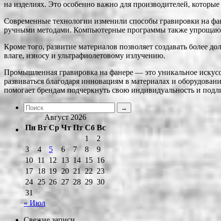
на изделиях. Это особенно важно для производителей, которы
Современные технологии изменили способы гравировки на фан
ручными методами. Компьютерные программы также упрощают 
Кроме того, развитие материалов позволяет создавать более 
влаге, износу и ультрафиолетовому излучению.
Промышленная гравировка на фанере — это уникальное искусст
развиваться благодаря инновациям в материалах и оборудовани
помогает брендам подчеркнуть свою индивидуальность и подл
Август 2026
Пн
Вт
Ср
Чт
Пт
Сб
Вс
1
2
3
4
5
6
7
8
9
10
11
12
13
14
15
16
17
18
19
20
21
22
23
24
25
26
27
28
29
30
31
« Июл
Свежие записи