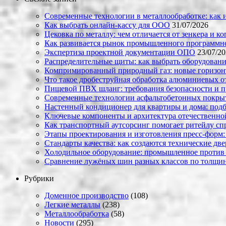
Современные технологии в металлообработке: как и
Как выбрать онлайн-кассу для ООО
31/07/2026
Цековка по металлу: чем отличается от зенкера и к
Как развивается рынок промышленного программно
Экспертиза проектной документации ОПО
23/07/2
Распределительные щиты: как выбрать оборудовани
Компримированный природный газ: новые горизон
Что такое дробеструйная обработка алюминиевых о
Пищевой ПВХ шланг: требования безопасности и 
Современные технологии асфальтобетонных покрыти
Настенный кондиционер для квартиры и дома: под
Ключевые компоненты и архитектура отечественн
Как транспортный аутсорсинг помогает ритейлу сп
Этапы проектирования и изготовления пресс-форм:
Стандарты качества: как создаются технические дв
Холодильное оборудование: промышленное против
Сравнение лужёных шин разных классов по толщин
Рубрики
Доменное производство
(108)
Легкие металлы
(238)
Металлообработка
(58)
Новости
(295)