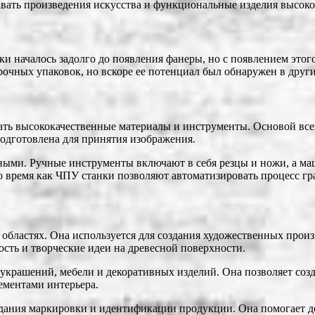
ать произведения искусства и функциональные изделия высоког
и началось задолго до появления фанеры, но с появлением этог
рочных упаковок, но вскоре ее потенциал был обнаружен в други
ть высококачественные материалы и инструменты. Основой всег
подготовлена для принятия изображения.
ыми. Ручные инструменты включают в себя резцы и ножи, а ма
о время как ЧПУ станки позволяют автоматизировать процесс гр
бластях. Она используется для создания художественных произв
сть и творческие идеи на древесной поверхности.
е украшений, мебели и декоративных изделий. Она позволяет со
ементами интерьера.
здания маркировки и идентификации продукции. Она помогает д