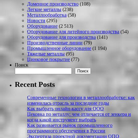
Доменное производство
(108)
Легкие металлы
(238)
Металлообработка
(58)
Новости
(295)
Оборудование
(2 513)
Оборудование для литейного производства
(54)
Оборудование для производства
(141)
Производственные линии
(79)
Промышленное оборудование
(1 194)
Тяжелые металлы
(95)
Цинковое покрытие
(77)
Поиск
Поиск
Recent Posts
Современные технологии в металлообработке: как
изменилась отрасль за последние годы
Как выбрать онлайн-кассу для ООО
Цековка по металлу: чем отличается от зенкера и
когда какой инструмент выбрать
Как развивается рынок промышленного
программного обеспечения в России
Экспертиза проектной документации ОПО