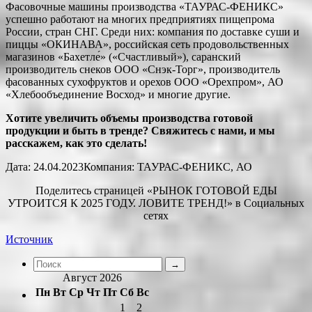
Фасовочные машины производства «ТАУРАС-ФЕНИКС»
успешно работают на многих предприятиях пищепрома
России, стран СНГ. Среди них: компания по доставке суши и
пиццы «ОКИНАВА», российская сеть продовольственных
магазинов «Бахетле́» («Счастливый»), саранский
производитель снеков ООО «Снэк-Торг», производитель
фасованных сухофруктов и орехов ООО «Орехпром», АО
«Хлебообъединение Восход» и многие другие.
Хотите увеличить объемы производства готовой
продукции и быть в тренде? Свяжитесь с нами, и мы
расскажем, как это сделать!
Дата: 24.04.2023Компания: ТАУРАС-ФЕНИКС, АО
Поделитесь страницей «РЫНОК ГОТОВОЙ ЕДЫ
УТРОИТСЯ К 2025 ГОДУ. ЛОВИТЕ ТРЕНД!» в Социальных
сетях
Источник
Август 2026
Пн
Вт
Ср
Чт
Пт
Сб
Вс
1
2