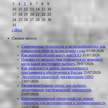
3
4
5
6
7
8
9
10
11
12
13
14
15
16
17
18
19
20
21
22
23
24
25
26
27
28
29
30
31
« Июл
Свежие записи
Современные технологии в металлообработке: как
изменилась отрасль за последние годы
05/08/2026
Как выбрать онлайн-кассу для ООО
31/07/2026
Цековка по металлу: чем отличается от зенкера и
когда какой инструмент выбрать
29/07/2026
Как развивается рынок промышленного
программного обеспечения в России
25/07/2026
Экспертиза проектной документации ОПО
23/07/2026
Распределительные щиты: как выбрать
оборудование для безопасной электросети
21/07/2026
Компримированный природный газ: новые
горизонты для автотранспорта и промышленности
21/07/2026