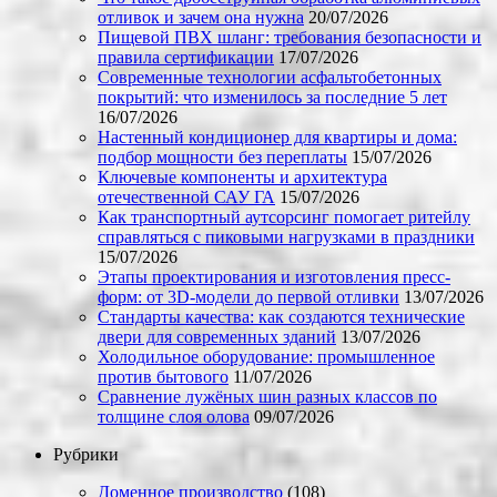
отливок и зачем она нужна
20/07/2026
Пищевой ПВХ шланг: требования безопасности и
правила сертификации
17/07/2026
Современные технологии асфальтобетонных
покрытий: что изменилось за последние 5 лет
16/07/2026
Настенный кондиционер для квартиры и дома:
подбор мощности без переплаты
15/07/2026
Ключевые компоненты и архитектура
отечественной САУ ГА
15/07/2026
Как транспортный аутсорсинг помогает ритейлу
справляться с пиковыми нагрузками в праздники
15/07/2026
Этапы проектирования и изготовления пресс-
форм: от 3D-модели до первой отливки
13/07/2026
Стандарты качества: как создаются технические
двери для современных зданий
13/07/2026
Холодильное оборудование: промышленное
против бытового
11/07/2026
Сравнение лужёных шин разных классов по
толщине слоя олова
09/07/2026
Рубрики
Доменное производство
(108)