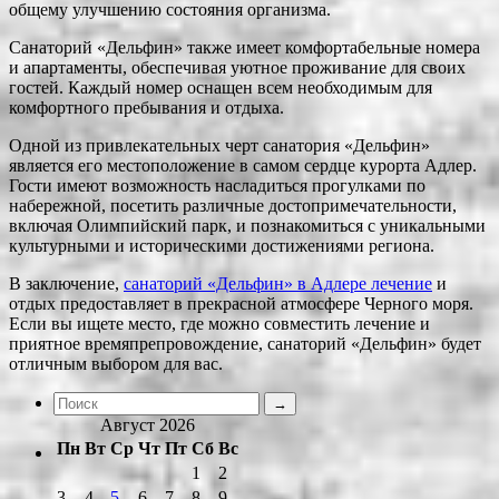
общему улучшению состояния организма.
Санаторий «Дельфин» также имеет комфортабельные номера
и апартаменты, обеспечивая уютное проживание для своих
гостей. Каждый номер оснащен всем необходимым для
комфортного пребывания и отдыха.
Одной из привлекательных черт санатория «Дельфин»
является его местоположение в самом сердце курорта Адлер.
Гости имеют возможность насладиться прогулками по
набережной, посетить различные достопримечательности,
включая Олимпийский парк, и познакомиться с уникальными
культурными и историческими достижениями региона.
В заключение,
санаторий «Дельфин» в Адлере лечение
и
отдых предоставляет в прекрасной атмосфере Черного моря.
Если вы ищете место, где можно совместить лечение и
приятное времяпрепровождение, санаторий «Дельфин» будет
отличным выбором для вас.
Август 2026
Пн
Вт
Ср
Чт
Пт
Сб
Вс
1
2
3
4
5
6
7
8
9