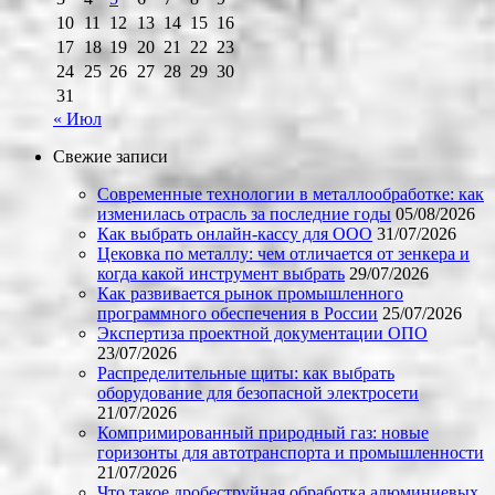
10
11
12
13
14
15
16
17
18
19
20
21
22
23
24
25
26
27
28
29
30
31
« Июл
Свежие записи
Современные технологии в металлообработке: как
изменилась отрасль за последние годы
05/08/2026
Как выбрать онлайн-кассу для ООО
31/07/2026
Цековка по металлу: чем отличается от зенкера и
когда какой инструмент выбрать
29/07/2026
Как развивается рынок промышленного
программного обеспечения в России
25/07/2026
Экспертиза проектной документации ОПО
23/07/2026
Распределительные щиты: как выбрать
оборудование для безопасной электросети
21/07/2026
Компримированный природный газ: новые
горизонты для автотранспорта и промышленности
21/07/2026
Что такое дробеструйная обработка алюминиевых