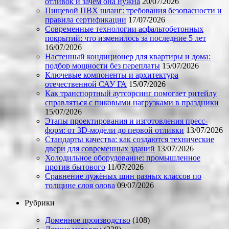
отливок и зачем она нужна
20/07/2026
Пищевой ПВХ шланг: требования безопасности и
правила сертификации
17/07/2026
Современные технологии асфальтобетонных
покрытий: что изменилось за последние 5 лет
16/07/2026
Настенный кондиционер для квартиры и дома:
подбор мощности без переплаты
15/07/2026
Ключевые компоненты и архитектура
отечественной САУ ГА
15/07/2026
Как транспортный аутсорсинг помогает ритейлу
справляться с пиковыми нагрузками в праздники
15/07/2026
Этапы проектирования и изготовления пресс-
форм: от 3D-модели до первой отливки
13/07/2026
Стандарты качества: как создаются технические
двери для современных зданий
13/07/2026
Холодильное оборудование: промышленное
против бытового
11/07/2026
Сравнение лужёных шин разных классов по
толщине слоя олова
09/07/2026
Рубрики
Доменное производство
(108)