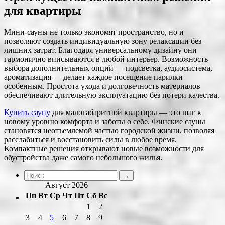
для квартиры
Мини-сауны не только экономят пространство, но и
позволяют создать индивидуальную зону релаксации без
лишних затрат. Благодаря универсальному дизайну они
гармонично вписываются в любой интерьер. Возможность
выбора дополнительных опций — подсветка, аудиосистема,
ароматизация — делает каждое посещение парилки
особенным. Простота ухода и долговечность материалов
обеспечивают длительную эксплуатацию без потери качества.
Купить сауну
для малогабаритной квартиры — это шаг к
новому уровню комфорта и заботы о себе. Финские сауны
становятся неотъемлемой частью городской жизни, позволяя
расслабиться и восстановить силы в любое время.
Компактные решения открывают новые возможности для
обустройства даже самого небольшого жилья.
Август 2026
Пн
Вт
Ср
Чт
Пт
Сб
Вс
1
2
3
4
5
6
7
8
9