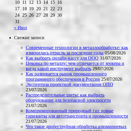
10
11
12
13
14
15
16
17
18
19
20
21
22
23
24
25
26
27
28
29
30
31
« Июл
Свежие записи
Современные технологии в металлообработке: как
изменилась отрасль за последние годы
05/08/2026
Как выбрать онлайн-кассу для ООО
31/07/2026
Цековка по металлу: чем отличается от зенкера и
когда какой инструмент выбрать
29/07/2026
Как развивается рынок промышленного
программного обеспечения в России
25/07/2026
Экспертиза проектной документации ОПО
23/07/2026
Распределительные щиты: как выбрать
оборудование для безопасной электросети
21/07/2026
Компримированный природный газ: новые
горизонты для автотранспорта и промышленности
21/07/2026
Что такое дробеструйная обработка алюминиевых