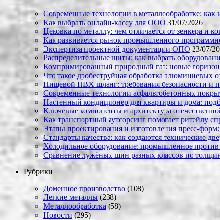
Современные технологии в металлообработке: как и
Как выбрать онлайн-кассу для ООО
31/07/2026
Цековка по металлу: чем отличается от зенкера и к
Как развивается рынок промышленного программно
Экспертиза проектной документации ОПО
23/07/2
Распределительные щиты: как выбрать оборудовани
Компримированный природный газ: новые горизон
Что такое дробеструйная обработка алюминиевых о
Пищевой ПВХ шланг: требования безопасности и 
Современные технологии асфальтобетонных покрыти
Настенный кондиционер для квартиры и дома: под
Ключевые компоненты и архитектура отечественн
Как транспортный аутсорсинг помогает ритейлу сп
Этапы проектирования и изготовления пресс-форм:
Стандарты качества: как создаются технические дв
Холодильное оборудование: промышленное против
Сравнение лужёных шин разных классов по толщин
Рубрики
Доменное производство
(108)
Легкие металлы
(238)
Металлообработка
(58)
Новости
(295)