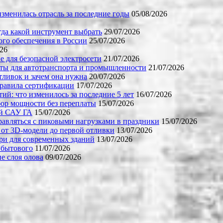
зменилась отрасль за последние годы
05/08/2026
огда какой инструмент выбрать
29/07/2026
го обеспечения в России
25/07/2026
026
е для безопасной электросети
21/07/2026
ты для автотранспорта и промышленности
21/07/2026
тливок и зачем она нужна
20/07/2026
правила сертификации
17/07/2026
й: что изменилось за последние 5 лет
16/07/2026
бор мощности без переплаты
15/07/2026
ой САУ ГА
15/07/2026
равляться с пиковыми нагрузками в праздники
15/07/2026
 от 3D-модели до первой отливки
13/07/2026
ери для современных зданий
13/07/2026
 бытового
11/07/2026
е слоя олова
09/07/2026