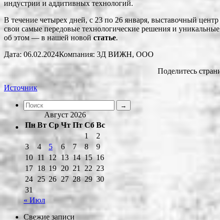
индустрии и аддитивных технологий.
В течение четырех дней, с 23 по 26 января, выставочный цент
свои самые передовые технологические решения и уникальные
об этом — в нашей новой
статье
.
Дата: 06.02.2024Компания: 3Д ВИЖН, ООО
Поделитесь страни
Источник
Август 2026
Пн
Вт
Ср
Чт
Пт
Сб
Вс
1
2
3
4
5
6
7
8
9
10
11
12
13
14
15
16
17
18
19
20
21
22
23
24
25
26
27
28
29
30
31
« Июл
Свежие записи