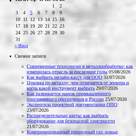
1
2
3
4
5
6
7
8
9
10
11
12
13
14
15
16
17
18
19
20
21
22
23
24
25
26
27
28
29
30
31
« Июл
Свежие записи
Современные технологии в металлообработке: как
изменилась отрасль за последние годы
05/08/2026
Как выбрать онлайн-кассу для ООО
31/07/2026
Цековка по металлу: чем отличается от зенкера и
когда какой инструмент выбрать
29/07/2026
Как развивается рынок промышленного
программного обеспечения в России
25/07/2026
Экспертиза проектной документации ОПО
23/07/2026
Распределительные щиты: как выбрать
оборудование для безопасной электросети
21/07/2026
Компримированный природный газ: новые