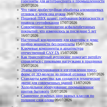
горизонты для автотранспорта и промышленности
21/07/2026
Что такое дробеструйная обработка алюминиевых
отливок и зачем она нужна
20/07/2026
Пищевой ПВХ шланг: требования безопасности и
правила сертификации
17/07/2026
Современные технологии асфальтобетонных
покрытий: что изменилось за последние 5 лет
16/07/2026
Настенный кондиционер для квартиры и дома:
подбор мощности без переплаты
15/07/2026
Ключевые компоненты и архитектура
отечественной САУ ГА
15/07/2026
Как транспортный аутсорсинг помогает ритейлу
справляться с пиковыми нагрузками в праздники
15/07/2026
Этапы проектирования и изготовления пресс-
форм: от 3D-модели до первой отливки
13/07/2026
Стандарты качества: как создаются технические
двери для современных зданий
13/07/2026
Холодильное оборудование: промышленное
против бытового
11/07/2026
Сравнение лужёных шин разных классов по
толщине слоя олова
09/07/2026