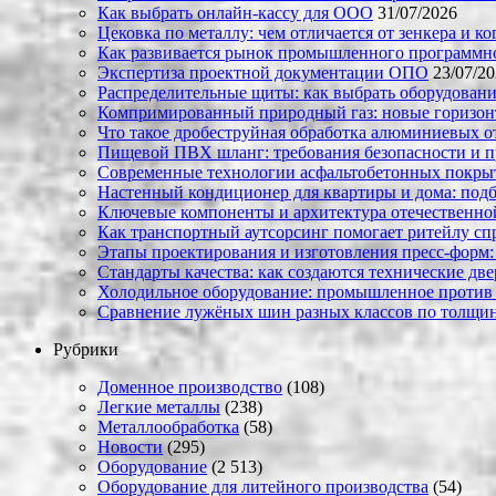
Как выбрать онлайн-кассу для ООО
31/07/2026
Цековка по металлу: чем отличается от зенкера и к
Как развивается рынок промышленного программно
Экспертиза проектной документации ОПО
23/07/2
Распределительные щиты: как выбрать оборудовани
Компримированный природный газ: новые горизон
Что такое дробеструйная обработка алюминиевых о
Пищевой ПВХ шланг: требования безопасности и 
Современные технологии асфальтобетонных покрыти
Настенный кондиционер для квартиры и дома: под
Ключевые компоненты и архитектура отечественн
Как транспортный аутсорсинг помогает ритейлу сп
Этапы проектирования и изготовления пресс-форм:
Стандарты качества: как создаются технические дв
Холодильное оборудование: промышленное против
Сравнение лужёных шин разных классов по толщин
Рубрики
Доменное производство
(108)
Легкие металлы
(238)
Металлообработка
(58)
Новости
(295)
Оборудование
(2 513)
Оборудование для литейного производства
(54)