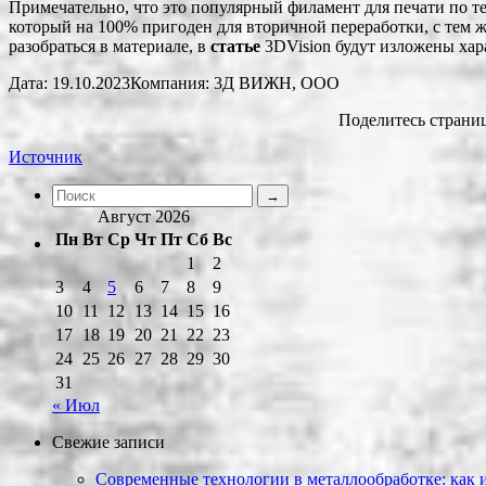
Примечательно, что это популярный филамент для печати по т
который на 100% пригоден для вторичной переработки, с тем ж
разобраться в материале, в
статье
3DVision будут изложены хар
Дата: 19.10.2023Компания: 3Д ВИЖН, ООО
Поделитесь страниц
Источник
Август 2026
Пн
Вт
Ср
Чт
Пт
Сб
Вс
1
2
3
4
5
6
7
8
9
10
11
12
13
14
15
16
17
18
19
20
21
22
23
24
25
26
27
28
29
30
31
« Июл
Свежие записи
Современные технологии в металлообработке: как и