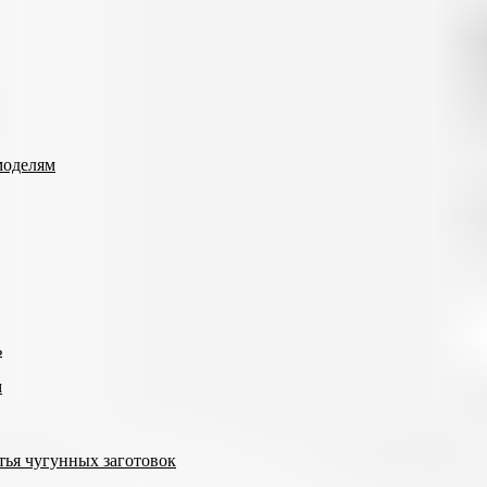
моделям
ь
м
тья чугунных заготовок