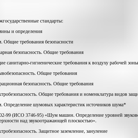
жгосударственные стандарты:
рмины и определения
м. Общие требования безопасности
жарная безопасность. Общие требования
щие санитарно-гигиенические требования к воздуху рабочей зон
рывобезопасность. Общие требования
брационная безопасность. Общие требования
ектробезопасность. Общие требования и номенклатура видов защ
ум. Определение шумовых характеристик источников шума*
02-99 (ИСО 3746-95) «Шум машин. Определение уровней звуков
ерхности над звукоотражающей плоскостью».
ктробезопасность. Защитное заземление, зануление