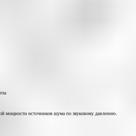
ы
иты
ой мощности источников шума по звуковому давлению.