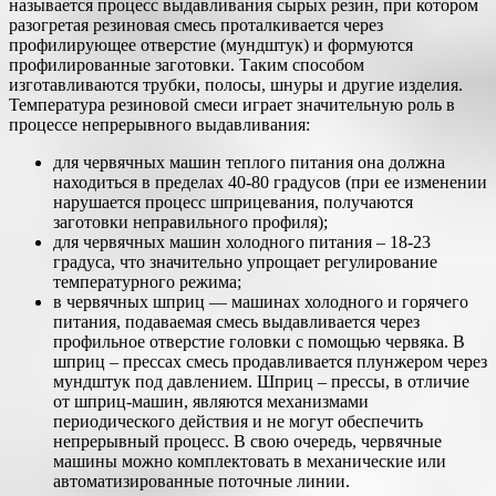
называется процесс выдавливания сырых резин, при котором
разогретая резиновая смесь проталкивается через
профилирующее отверстие (мундштук) и формуются
профилированные заготовки. Таким способом
изготавливаются трубки, полосы, шнуры и другие изделия.
Температура резиновой смеси играет значительную роль в
процессе непрерывного выдавливания:
для червячных машин теплого питания она должна
находиться в пределах 40-80 градусов (при ее изменении
нарушается процесс шприцевания, получаются
заготовки неправильного профиля);
для червячных машин холодного питания – 18-23
градуса, что значительно упрощает регулирование
температурного режима;
в червячных шприц — машинах холодного и горячего
питания, подаваемая смесь выдавливается через
профильное отверстие головки с помощью червяка. В
шприц – прессах смесь продавливается плунжером через
мундштук под давлением. Шприц – прессы, в отличие
от шприц-машин, являются механизмами
периодического действия и не могут обеспечить
непрерывный процесс. В свою очередь, червячные
машины можно комплектовать в механические или
автоматизированные поточные линии.