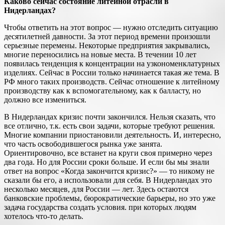
Каково сейчас состояние литейной отрасли в
Нидерландах?
Чтобы ответить на этот вопрос — нужно отследить ситуацию
десятилетней давности. За этот период времени произошли
серьезные перемены. Некоторые предприятия закрывались,
многие переносились на новые места. В течении 10 лет
появилась тенденция к концентрации на узкономенклатурных
изделиях. Сейчас в России только начинается такая же тема. В
РФ много таких производств. Сейчас отношение к литейному
производству как к вспомогательному, как к балласту, но
должно все измениться.
В Нидерландах кризис почти закончился. Нельзя сказать, что
все отлично, т.к. есть свои задачи, которые требуют решения.
Многие компании приостановили деятельность. И, интересно,
что часть освободившегося рынка уже занята.
Ориентировочно, все встанет на круги своя примерно через
два года. Но для России сроки больше. И если бы мы знали
ответ на вопрос «Когда закончится кризис?» — то никому не
сказали бы его, а использовали для себя. В Нидерландах это
несколько месяцев, для России — лет. Здесь остаются
банковские проблемы, бюрократические барьеры, но это уже
задача государства создать условия. при которых людям
хотелось что-то делать.