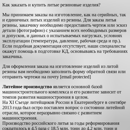
Как заказать и купить литые резиновые изделия?
Мы принимаем заказы на изготовление, как на серийных, так
и единичных литых изделий из резины. Для заказа литья
резины, заказчику необходимо предоставить чертеж или эскиз
детали (фотографию) с указанием всех необходимых размеров
и допусков, и данных о испытываемых нагрузках, условиях
эксплуатации (температура, давление, рабочая среда и пр.).
Если подобная документация отсутствует, наши специалисты
окажут помощь в подготовке КД, основываясь на требованиях
заказчика.
Для оформления заказа на изготовление изделий из литой
резины вам необходимо заполнить форму обратной связи или
отправить чертежи на почту [email protected]
Литейное производство
является основной базой
машиностроительного комплекса и его развитие зависит от
темпов развития машиностроения в целом.
На XI Съезде литейщиков России в Екатеринбурге в сентябре
2013 года был остро поставлен вопрос о состоянии литейной
отрасли, которое неразрывно связано с развитием
машиностроения.
Производство российского литья за годы реформирования
сократилось в 4,5 раза с 18,5 млн. тонн до 4,2 млн. тонн и