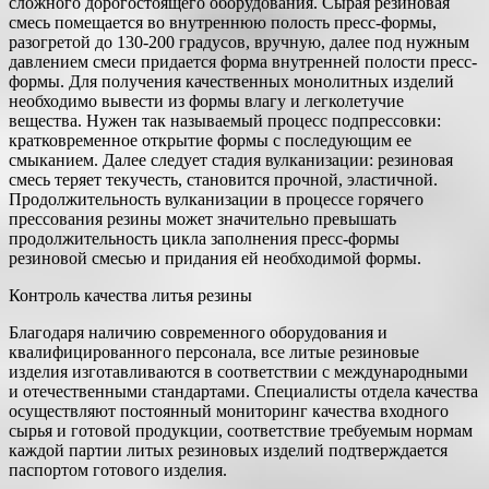
сложного дорогостоящего оборудования. Сырая резиновая
смесь помещается во внутреннюю полость пресс-формы,
разогретой до 130-200 градусов, вручную, далее под нужным
давлением смеси придается форма внутренней полости пресс-
формы. Для получения качественных монолитных изделий
необходимо вывести из формы влагу и легколетучие
вещества. Нужен так называемый процесс подпрессовки:
кратковременное открытие формы с последующим ее
смыканием. Далее следует стадия вулканизации: резиновая
смесь теряет текучесть, становится прочной, эластичной.
Продолжительность вулканизации в процессе горячего
прессования резины может значительно превышать
продолжительность цикла заполнения пресс-формы
резиновой смесью и придания ей необходимой формы.
Контроль качества литья резины
Благодаря наличию современного оборудования и
квалифицированного персонала, все литые резиновые
изделия изготавливаются в соответствии с международными
и отечественными стандартами. Специалисты отдела качества
осуществляют постоянный мониторинг качества входного
сырья и готовой продукции, соответствие требуемым нормам
каждой партии литых резиновых изделий подтверждается
паспортом готового изделия.