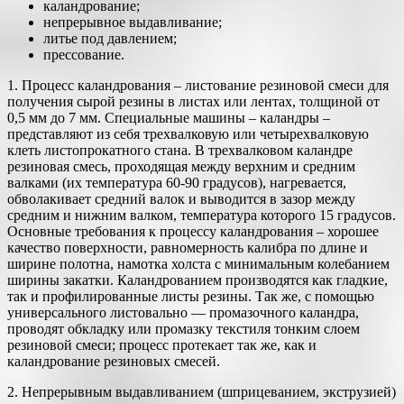
каландрование;
непрерывное выдавливание;
литье под давлением;
прессование.
1. Процесс каландрования – листование резиновой смеси для
получения сырой резины в листах или лентах, толщиной от
0,5 мм до 7 мм. Специальные машины – каландры –
представляют из себя трехвалковую или четырехвалковую
клеть листопрокатного стана. В трехвалковом каландре
резиновая смесь, проходящая между верхним и средним
валками (их температура 60-90 градусов), нагревается,
обволакивает средний валок и выводится в зазор между
средним и нижним валком, температура которого 15 градусов.
Основные требования к процессу каландрования – хорошее
качество поверхности, равномерность калибра по длине и
ширине полотна, намотка холста с минимальным колебанием
ширины закатки. Каландрованием производятся как гладкие,
так и профилированные листы резины. Так же, с помощью
универсального листовально — промазочного каландра,
проводят обкладку или промазку текстиля тонким слоем
резиновой смеси; процесс протекает так же, как и
каландрование резиновых смесей.
2. Непрерывным выдавливанием (шприцеванием, экструзией)