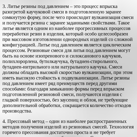
3. Литье резины под давлением – это процесс впрыска
разогретой каучуковой смеси в подготовленную заранее
сомкнутую форму, после чего происходит вулканизация смеси
и получается резина с заранее заданными свойствами. Такое
литье является одним из наиболее прогрессивных процессов
переработки резин в изделия, который особо целесообразен
при массовом изготовлении однородных изделий со сложной
конфигурацией. Литье под давлением является циклическим
процессом. Резиновые смеси для литья под давлением могут
быть на основе изопренового и силоксанового каучуков,
полихлорорлена, бутилкаучука, бутадиен-стирольного,
бутадиен-нитрильного или натурального каучука. Смеси
должны обладать высокой скоростью вулканизации, при этом
иметь высокую стойкость к подвулканизации. Литье резины
под давлением имеет ряд преимуществ перед другими
способами: благодаря замыканию формы перед впрыском
подготовленной резиновой смеси, получаются изделия с
гладкой поверхностью, без заусениц и облоя, не требующие
дополнительной обработки, сокращается количество отходов
производства.
4. Прессовый метод – один из наиболее распространенных
методов получения изделий из резиновых смесей. Технология
горячего прессования достаточно проста и не требует