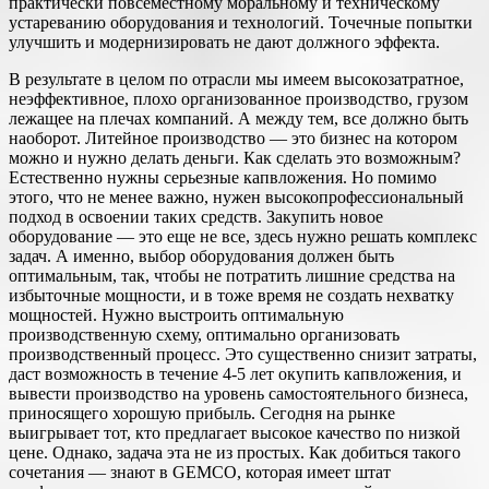
практически повсеместному моральному и техническому
устареванию оборудования и технологий. Точечные попытки
улучшить и модернизировать не дают должного эффекта.
В результате в целом по отрасли мы имеем высокозатратное,
неэффективное, плохо организованное производство, грузом
лежащее на плечах компаний. А между тем, все должно быть
наоборот. Литейное производство — это бизнес на котором
можно и нужно делать деньги. Как сделать это возможным?
Естественно нужны серьезные капвложения. Но помимо
этого, что не менее важно, нужен высокопрофессиональный
подход в освоении таких средств. Закупить новое
оборудование — это еще не все, здесь нужно решать комплекс
задач. А именно, выбор оборудования должен быть
оптимальным, так, чтобы не потратить лишние средства на
избыточные мощности, и в тоже время не создать нехватку
мощностей. Нужно выстроить оптимальную
производственную схему, оптимально организовать
производственный процесс. Это существенно снизит затраты,
даст возможность в течение 4-5 лет окупить капвложения, и
вывести производство на уровень самостоятельного бизнеса,
приносящего хорошую прибыль. Сегодня на рынке
выигрывает тот, кто предлагает высокое качество по низкой
цене. Однако, задача эта не из простых. Как добиться такого
сочетания — знают в GEMCO, которая имеет штат