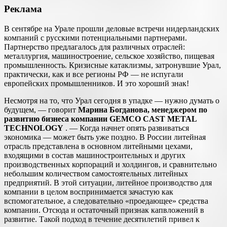
Реклама
В сентябре на Урале прошли деловые встречи нидерландских
компаний с русскими потенциальными партнерами.
Партнерство предлагалось для различных отраслей:
металлургия, машиностроение, сельское хозяйство, пищевая
промышленность. Кризисные катаклизмы, затронувшие Урал,
практически, как и все регионы РФ — не испугали
европейских промышленников. И это хороший знак!
Несмотря на то, что Урал сегодня в упадке — нужно думать о
будущем, — говорит
Марина Богданова, менеджером по
развитию бизнеса компании GEMCO CAST METAL
TECHNOLOGY
. — Когда начнет опять развиваться
экономика — может быть уже поздно. В России литейная
отрасль представлена в основном литейными цехами,
входящими в состав машиностроительных и других
производственных корпораций и холдингов, и сравнительно
небольшим количеством самостоятельных литейных
предприятий. В этой ситуации, литейное производство для
компании в целом воспринимается зачастую как
вспомогательное, а следовательно «проедающее» средства
компании. Отсюда и остаточный признак капвложений в
развитие. Такой подход в течение десятилетий привел к