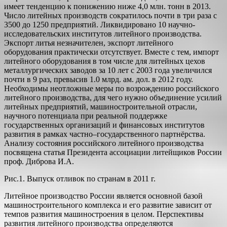
имеет тенденцию к понижению ниже 4,0 млн. тонн в 2013.
Число литейных производств сократилось почти в три раза с
3500 до 1250 предприятий. Ликвидировано 10 научно-
исследовательских институтов литейного производства.
Экспорт литья незначителен, экспорт литейного
оборудования практически отсутствует. Вместе с тем, импорт
литейного оборудования в том числе для литейных цехов
металлургических заводов за 10 лет с 2003 года увеличился
почти в 9 раз, превысив 1.0 млрд. ам. дол. в 2012 году.
Необходимы неотложные меры по возрождению российского
литейного производства, для чего нужно объединение усилий
литейных предприятий, машиностроительной отрасли,
научного потенциала при реальной поддержке
государственных организаций и финансовых институтов
развития в рамках частно–государственного партнёрства.
Анализу состояния российского литейного производства
посвящена статья Президента ассоциации литейщиков России
проф. Диброва И.А.
Рис.1. Выпуск отливок по странам в 2011 г.
Литейное производство России является основной базой
машиностроительного комплекса и его развитие зависит от
темпов развития машиностроения в целом. Перспективы
развития литейного производства определяются