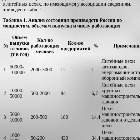
в литейных цехах, по имеющимся у ассоциации сведениям,
приведен в табл. 1.
Таблица 1. Анализ состояния производств России по
мощностям, объемам выпуска и числу работающих
Объем
Кол-во
выпуска
Кол-во
№
работающих
%
Примечани
отливок
предприятий
человек
(т в год)
Литейные цехи
50000-
автозаводов,
1
2000-3000
12
1
100000
энергомашиностр
оборонный компл
Литейные цехи
10000-
крупных
2
500-2000
84
6,7
50000
машиностроител
заводов
Цехи
5000-
машиностроител
3
200-500
180
14,4
10000
заводов и отдель
цехи
Цехи
1000-
4
50-200
430
34,4
машиностроител