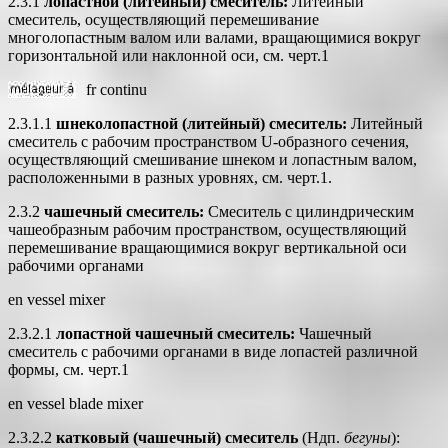
2.3.1
лопастной (литейный) смеситель:
Литейный
смеситель, осуществляющий перемешивание
многолопастным валом или валами, вращающимися вокруг
горизонтальной или наклонной оси, см. черт.1
fr
continu
2.3.1.1
шнеколопастной (литейный) смеситель:
Литейный
смеситель с рабочим пространством U-образного сечения,
осуществляющий смешивание шнеком и лопастным валом,
расположенными в разных уровнях, см. черт.1.
2.3.2
чашечный смеситель:
Смеситель с цилиндрическим
чашеобразным рабочим пространством, осуществляющий
перемешивание вращающимися вокруг вертикальной оси
рабочими органами
en vessel mixer
2.3.2.1
лопастной чашечный смеситель:
Чашечный
смеситель с рабочими органами в виде лопастей различной
формы, см. черт.1
en vessel blade mixer
2.3.2.2
катковый (чашечный) смеситель
(Ндп.
бегуны
):