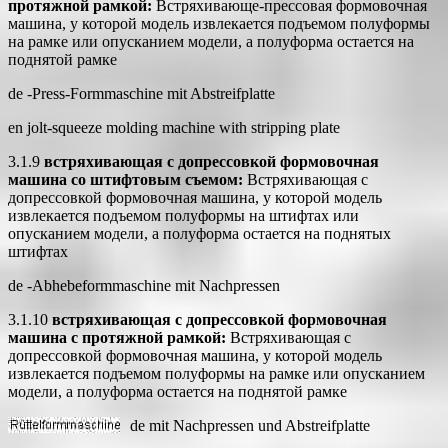
протяжной рамкой:
Встряхивающе-прессовая формовочная
машина, у которой модель извлекается подъемом полуформы
на рамке или опусканием модели, а полуформа остается на
поднятой рамке
de -Press-Formmaschine mit Abstreifplatte
еn jolt-squeeze molding machine with stripping plate
3.1.9
встряхивающая с допрессовкой формовочная
машина со штифтовым съемом:
Встряхивающая с
допрессовкой формовочная машина, у которой модель
извлекается подъемом полуформы на штифтах или
опусканием модели, а полуформа остается на поднятых
штифтах
de -Abhebeformmaschine mit Nachpressen
3.1.10
встряхивающая с допрессовкой формовочная
машина с протяжной рамкой:
Встряхивающая с
допрессовкой формовочная машина, у которой модель
извлекается подъемом полуформы на рамке или опусканием
модели, а полуформа остается на поднятой рамке
de
mit Nachpressen und Abstreifplatte