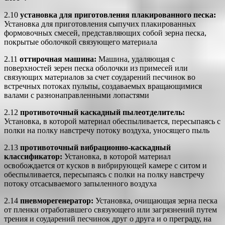
2.10
установка для приготовления плакированного песка:
Установка для приготовления сыпучих плакированных
формовочных смесей, представляющих собой зерна песка,
покрытые оболочкой связующего материала
2.11
оттирочная машина:
Машина, удаляющая с
поверхностей зерен песка оболочки из примесей или
связующих материалов за счет соударений песчинок во
встречных потоках пульпы, создаваемых вращающимися
валами с разнонаправленными лопастями
2.12
противоточный каскадный пылеотделитель:
Установка, в которой материал обеспыливается, пересыпаясь с
полки на полку навстречу потоку воздуха, уносящего пыль
2.13
противоточный вибрационно-каскадный
классификатор:
Установка, в которой материал
освобождается от кусков в вибрирующей камере с ситом и
обеспыливается, пересыпаясь c полки на полку навстречу
потоку отсасываемого запыленного воздуха
2.14
пневморегенератор:
Установка, очищающая зерна песка
от пленки отработавшего связующего или загрязнений путем
трения и соударений песчинок друг о друга и о преграду, на