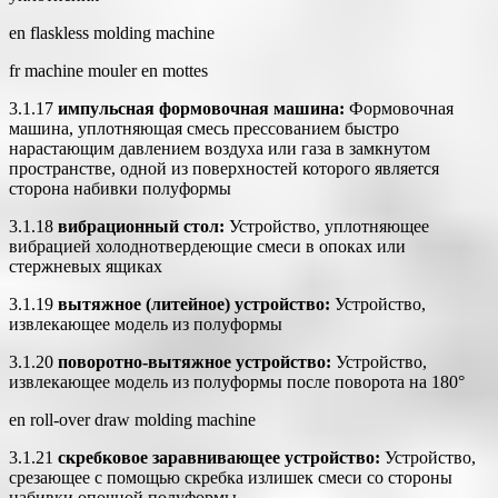
en flaskless molding machine
fr machine mouler en mottes
3.1.17
импульсная формовочная машина:
Формовочная
машина, уплотняющая смесь прессованием быстро
нарастающим давлением воздуха или газа в замкнутом
пространстве, одной из поверхностей которого является
сторона набивки полуформы
3.1.18
вибрационный стол:
Устройство, уплотняющее
вибрацией холоднотвердеющие смеси в опоках или
стержневых ящиках
3.1.19
вытяжное (литейное) устройство:
Устройство,
извлекающее модель из полуформы
3.1.20
поворотно-вытяжное устройство:
Устройство,
извлекающее модель из полуформы после поворота на 180°
en roll-over draw molding machine
3.1.21
скребковое заравнивающее устройство:
Устройство,
срезающее с помощью скребка излишек смеси со стороны
набивки опочной полуформы