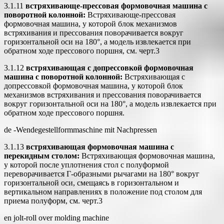
3.1.11
встряхивающе-прессовая формовочная машина с
поворотной колонной:
Встряхивающе-прессовая
формовочная машина, у которой блок механизмов
встряхивания и прессования поворачивается вокруг
горизонтальной оси на 180°, а модель извлекается при
обратном ходе прессового поршня, см. черт.3
3.1.12
встряхивающая с допрессовкой формовочная
машина с поворотной колонной:
Встряхивающая с
допрессовкой формовочная машина, у которой блок
механизмов встряхивания и прессования поворачивается
вокруг горизонтальной оси на 180°, а модель извлекается при
обратном ходе прессового поршня.
de -Wendegestellformmaschine mit Nachpressen
3.1.13
встряхивающая формовочная машина с
перекидным столом:
Встряхивающая формовочная машина,
у которой после уплотнения стол с полуформой
переворачивается Г-образными рычагами на 180° вокруг
горизонтальной оси, смещаясь в горизонтальном и
вертикальном направлениях в положение под столом для
приема полуформ, см. черт.3
en jolt-roll over molding machine