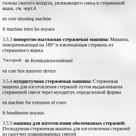
гильзы сжатого воздуха, увлекающего смесь в стержневой
ящик, см. черт.4
en core shooting machine
fr machine trirer les noyaux
3.5.3
поворотно-вытяжная стержневая машина:
Машина,
поворачивающая на 180° и извлекающая стержень из
стержневого ящика
de Kernkastenwendeund
en core box turnover device
3.5.4
мундштучная стержневая машина:
Стержневая
машина для изготовления стержней путем выдавливания
стержневой смеси через мундштук определенной формы
en machine for extrusion of cores
fr boudineuse noyaux
3.5.5
машина для изготовления оболочковых стержней:
Пескодувная стержневая машина для изготовления стержней
из сыпучих плакированных смесей