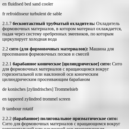
en fluidised bed sand cooler
fr refroidisseur turbulent de sable
2.1.7
бесконтактный трубчатый охладитель:
Охладитель
формовочных материалов, в котором материал охлаждается,
падая через систему оребренных змеевиков, по которым
циркулирует холодная вода
2.2
сито (для формовочных материалов):
Машина для
просеивания формовочных песков и смесей
2.2.1
барабанное коническое [цилиндрическое] сито:
Сито
для формовочных материалов с вращающимся вокруг
горизонтальной или наклонной оси коническим
цилиндрическим просеивающим барабаном
de konisches [zylindrisches] Trommelsieb
en tappered zylindred trommel screen
fr tambour rotatif
2.2.2
(барабанное) полигональное призматическое сито:
Сито для формовочных материалов с вращающимся вокруг
горизонтальной или наклонной оси многогранным