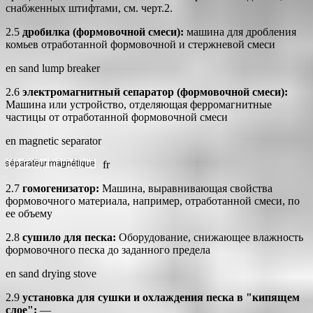
снабженных штифтами, см. черт.2.
2.5
дробилка (формовочной смеси):
машина для дробления
комьев отработанной формовочной и стержневой смеси
en sand lump breaker
2.6
электромагнитный сепаратор (формовочной смеси):
Машина или устройство, отделяющая ферромагнитные
частицы от отработанной формовочной смеси
en magnetic separator
fr
2.7
гомогенизатор:
Машина, выравнивающая свойства
формовочного материала, например, отработанной смеси, по
ее объему
2.8
сушило для песка:
Оборудование, снижающее влажность
формовочного песка до заданного предела
en sand drying stove
2.9
установка для сушки и охлаждения песка в "кипящем
слое":
—