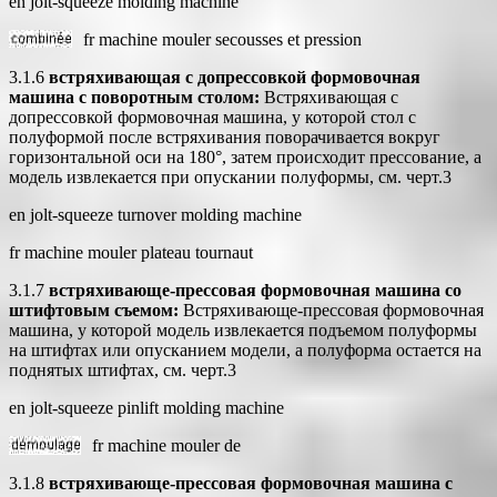
en jolt-squeeze molding machine
fr machine mouler secousses et pression
3.1.6
встряхивающая с допрессовкой формовочная
машина с поворотным столом:
Встряхивающая с
допрессовкой формовочная машина, у которой стол с
полуформой после встряхивания поворачивается вокруг
горизонтальной оси на 180°, затем происходит прессование, а
модель извлекается при опускании полуформы, см. черт.3
en jolt-squeeze turnover molding machine
fr machine mouler plateau tournaut
3.1.7
встряхивающе-прессовая формовочная машина со
штифтовым съемом:
Встряхивающе-прессовая формовочная
машина, у которой модель извлекается подъемом полуформы
на штифтах или опусканием модели, а полуформа остается на
поднятых штифтах, см. черт.3
en jolt-squeeze pinlift molding machine
fr machine mouler de
3.1.8
встряхивающе-прессовая формовочная машина с