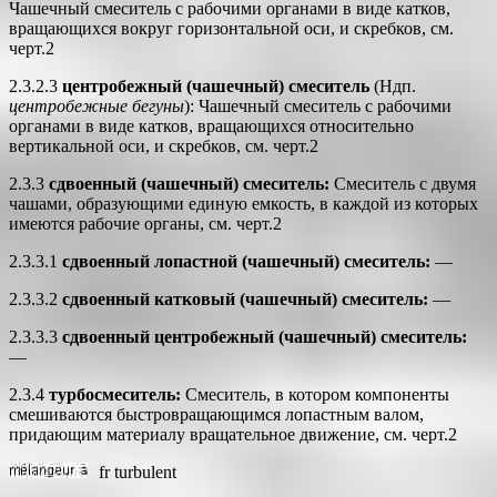
Чашечный смеситель с рабочими органами в виде катков,
вращающихся вокруг горизонтальной оси, и скребков, см.
черт.2
2.3.2.3
центробежный (чашечный) смеситель
(Ндп.
центробежные бегуны
): Чашечный смеситель с рабочими
органами в виде катков, вращающихся относительно
вертикальной оси, и скребков, см. черт.2
2.3.3
сдвоенный (чашечный) смеситель:
Смеситель с двумя
чашами, образующими единую емкость, в каждой из которых
имеются рабочие органы, см. черт.2
2.3.3.1
сдвоенный лопастной (чашечный) смеситель:
—
2.3.3.2
сдвоенный катковый (чашечный) смеситель:
—
2.3.3.3
сдвоенный центробежный (чашечный) смеситель:
—
2.3.4
турбосмеситель:
Смеситель, в котором компоненты
смешиваются быстровращающимся лопастным валом,
придающим материалу вращательное движение, см. черт.2
fr
turbulent