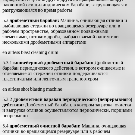
наклонной оси цилиндрическом барабане, загружающаяся и
разгружающаяся во время работы
5.3
дробеметный барабан:
Машина, очищающая отливки и
выбивающая стержни во вращающемся резервуаре или в
рабочем пространстве, образованном подвижными
элементами, потоком дроби, выбрасываемой одним или
несколькими дробеметными аппаратами
en airless blast cleaning drum
5.3.1
конвейерный дробеметный барабан:
Дробеметный
барабан периодического действия, в котором очищаемые и
отделяемые от стержней отливки поддерживаются
пластинчатым или ленточным транспортером
en airless shot blasting machine
5.3.2
дробеметный барабан периодического [непрерывного]
действия:
Дробеметный барабан, в котором загрузка, очистка
и выгрузка отливок осуществляются периодически, порциями
непрерывно
5.4
дробеметный очистной барабан:
Машина, очищающая
отливки во вращающемся резервуаре или в рабочем