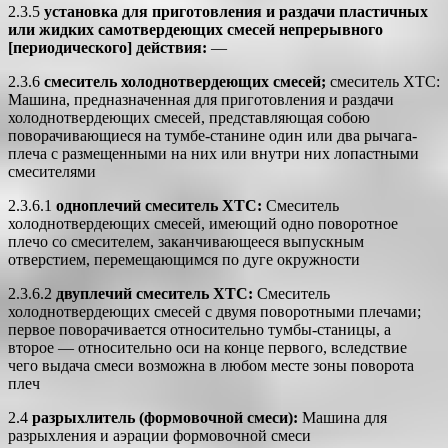
2.3.5
у
становка для приготовления и раздачи пластичных
или жидких самотвердеющих смесей непрерывного
[периодического] действия:
—
2.3.6
смеситель холоднотвердеющих смесей;
смеситель ХТС:
Машина, предназначенная для приготовления и раздачи
холоднотвердеющих смесей, представляющая собою
поворачивающиеся на тумбе-станине один или два рычага-
плеча с размещенными на них или внутри них лопастными
смесителями
2.3.6.1
одноплечий смеситель ХТС:
Смеситель
холоднотвердеющих смесей, имеющий одно поворотное
плечо со смесителем, заканчивающееся выпускным
отверстием, перемещающимся по дуге окружности
2.3.6.2
двуплечий смеситель ХТС:
Смеситель
холоднотвердеющих смесей с двумя поворотными плечами;
первое поворачивается относительно тумбы-станицы, а
второе — относительно оси на конце первого, вследствие
чего выдача смеси возможна в любом месте зоны поворота
плеч
2.4
разрыхлитель (формовочной смеси):
Машина для
разрыхления и аэрации формовочной смеси