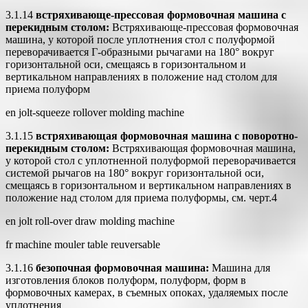
3.1.14
встряхивающе-прессовая формовочная машина с
перекидным столом:
Встряхивающе-прессовая формовочная
машина, у которой после уплотнения стол с полуформой
переворачивается Г-образными рычагами на 180° вокруг
горизонтальной оси, смещаясь в горизонтальном и
вертикальном направлениях в положение над столом для
приема полуформ
en jolt-squeeze rollover molding machine
3.1.15
встряхивающая формовочная машина с поворотно-
перекидным столом:
Встряхивающая формовочная машина,
у которой стол с уплотненной полуформой переворачивается
системой рычагов на 180° вокруг горизонтальной оси,
смещаясь в горизонтальном и вертикальном направлениях в
положение над столом для приема полуформы, см. черт.4
en jolt roll-over draw molding machine
fr machine mouler table reuversable
3.1.16
безопочная формовочная машина:
Машина для
изготовления блоков полуформ, полуформ, форм в
формовочных камерах, в съемных опоках, удаляемых после
уплотнения