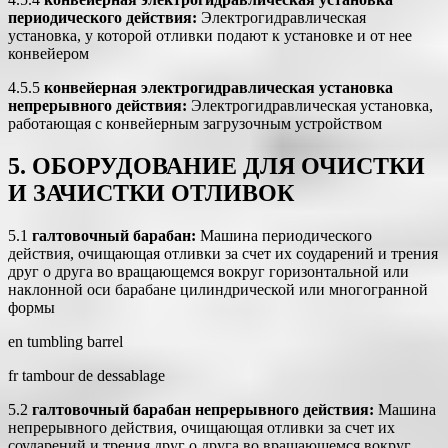
периодического действия:
Электрогидравлическая
установка, у которой отливки подают к установке и от нее
конвейером
4.5.5
конвейерная электрогидравлическая установка
непрерывного действия:
Электрогидравлическая установка,
работающая с конвейерным загрузочным устройством
5. ОБОРУДОВАНИЕ ДЛЯ ОЧИСТКИ
И ЗАЧИСТКИ ОТЛИВОК
5.1
галтовочный барабан:
Машина периодического
действия, очищающая отливки за счет их соударений и трения
друг о друга во вращающемся вокруг горизонтальной или
наклонной оси барабане цилиндрической или многогранной
формы
en tumbling barrel
fr tambour de dessablage
5.2
галтовочный барабан непрерывного действия:
Машина
непрерывного действия, очищающая отливки за счет их
соударений и трения друг о друга во вращающемся вокруг