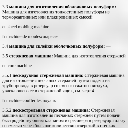
3.3
машина для изготовления оболочковых полуформ:
Машина для изготовления тонкостенных полуформ из
термореактивных или плакированных смесей
en sheel molding machine
fr machine de moulescаrарaces
3.4
машина для склейки оболочковых полуформ:
—
3.5
стержневая машина:
Машина для изготовления стержней
en core machine
3.5.1
пескодувная стержневая машина:
Стержневая машина
для изготовления песчаных стержней путем подачи из
трубопровода в резервуар со смесью сжатого воздуха,
увлекающего ее в стержневой ящик, см. черт.4
fr machine couffer les noyaux
3.5.2
пескострельная стержневая машина:
Стержневая
машина для изготовления песчаных стержней путем подачи
быстродействующим клапаном из ресивера в резервуар-гильзу
со смесью через большое количество отверстий в стенках