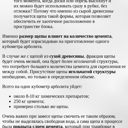
того момента, когда доски или обрезь высохнут и
их можно будет использовать сразу в рубке, без
отлежки? Потому что именно из сырой древесины
получается щепа такой формы, которая позволяет
обеспечить ее хаотичное расположение в
пространстве блока.
Именно
размер щепы влияет на количество цемента
,
который будет израсходован на приготовление одного
кубометра арболита.
В случае же с щепой из
сухой древесины
, фракция щепы
будет очень мелкой, она будет более игольчатой структуры,
что потребует большего количества цемента для скрепления ее
между собой. Присутствие щепы
игольчатой структуры
необходимо, но только в определенном объеме.
Всего на один кубометр арболита уйдет:
около 8-10 кг химических препаратов;
250 кг цемента;
примерно столько же щепы.
Очень важно при замесе щепы смочить ее таким образом,
чтобы не выделялась свободная вода, а сама щепа в процессе
была
покрыта слоем цемента
, который при трамбовке в