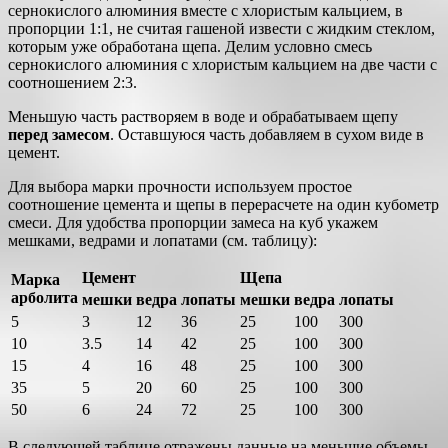
сернокислого алюминия вместе с хлористым кальцием, в
пропорции 1:1, не считая гашеной извести с жидким стеклом,
которым уже обработана щепа. Делим условно смесь
сернокислого алюминия с хлористым кальцием на две части с
соотношением 2:3.
Меньшую часть растворяем в воде и обрабатываем щепу
перед замесом
. Оставшуюся часть добавляем в сухом виде в
цемент.
Для выбора марки прочности используем простое
соотношение цемента и щепы в перерасчете на один кубометр
смеси. Для удобства пропорции замеса на куб укажем
мешками, ведрами и лопатами (см. таблицу):
Цемент
Щепа
Марка
арболита
мешки
ведра
лопаты
мешки
ведра
лопаты
5
3
12
36
25
100
300
10
3.5
14
42
25
100
300
15
4
16
48
25
100
300
35
5
20
60
25
100
300
50
6
24
72
25
100
300
В следующей таблице отражены данные на меньшие объемы