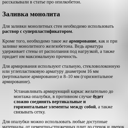
рассказывали в статье про опилкобетон.
Заливка монолита
Для заливки монолитных стен необходимо использовать
раствор с суперпластификатором
.
Кроме того, необходимо такое же
армирование
, как и при
заливке монолитного железобетона. Ведь арматура
удерживает стены от расползания под нагрузкой, а также
придает им максимальную прочность.
Для армирования используют стальную, стекловолоконную
или углепластиковую арматуру диаметром 16 мм
(вертикальное армирование) и 8–10 мм (горизонтальное
армирование).
Устанавливать армирующий каркас желательно до
монтажа опалубки, в противном случае
будет
сложно соединять вертикальные и
горизонтальные элементы между собой
, а также
связывать сетку.
Для опалубки можно использовать любые доступные
материалы, от цементно-стружечных плит до стенок и дверок