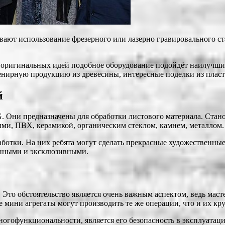
вают использование фрезерного или лазерно гравировального ст
 оригинальных идей подобное оборудование подойдёт наилучшим
нирную продукцию из древесины, интересные поделки из пласти
й
. Они предназначены для обработки листового материала. Станок
ыми, ПВХ, керамикой, органическим стеклом, камнем, металлом.
отки. На них ребята могут сделать прекрасные художественные 
енными и эксклюзивными.
то обстоятельство является очень важным аспектом, ведь мастерс
 мини агрегаты могут производить те же операции, что и их круп
гофункциональности, является его безопасность в эксплуатации