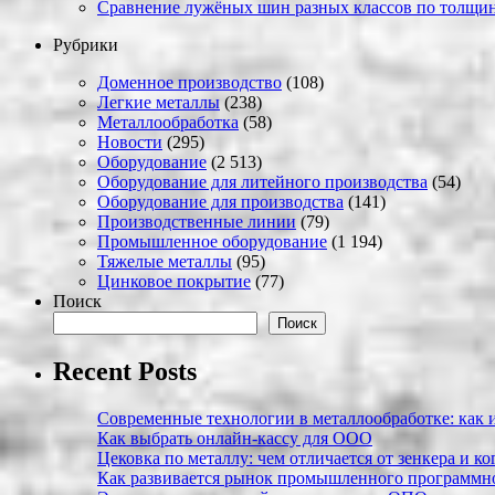
Сравнение лужёных шин разных классов по толщин
Рубрики
Доменное производство
(108)
Легкие металлы
(238)
Металлообработка
(58)
Новости
(295)
Оборудование
(2 513)
Оборудование для литейного производства
(54)
Оборудование для производства
(141)
Производственные линии
(79)
Промышленное оборудование
(1 194)
Тяжелые металлы
(95)
Цинковое покрытие
(77)
Поиск
Поиск
Recent Posts
Современные технологии в металлообработке: как и
Как выбрать онлайн-кассу для ООО
Цековка по металлу: чем отличается от зенкера и к
Как развивается рынок промышленного программно