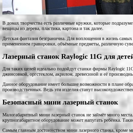
В домах творчества есть различные кружки, которые подразуме
вещицы из дерева, пластика, картона и так далее.
Детская фантазия безгранична. Для воплощения в жизнь самых
применением гравировки, объёмные предметы, различную суве
Лазерный станок Raylogic 11G для дете
Для таких целей идеально подойдут станки фирмы Raylogic 11G
джинсовкой, оргстеклом, акрилом, древесиной и её производн
Данное оборудование имеет большие возможности в плане обраб
производственных. Ведь эти изделия станут высокохудожеств
Безопасный мини лазерный станок
Малогабаритный мини лазерный станок не займёт много места. Э
крупногабаритное оборудование может напугать ребёнка. Такие
Самым главным достоинством мини лазерного станка, кроме мно