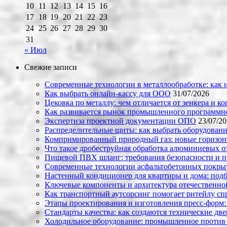
10
11
12
13
14
15
16
17
18
19
20
21
22
23
24
25
26
27
28
29
30
31
« Июл
Свежие записи
Современные технологии в металлообработке: как и
Как выбрать онлайн-кассу для ООО
31/07/2026
Цековка по металлу: чем отличается от зенкера и к
Как развивается рынок промышленного программно
Экспертиза проектной документации ОПО
23/07/2
Распределительные щиты: как выбрать оборудовани
Компримированный природный газ: новые горизон
Что такое дробеструйная обработка алюминиевых о
Пищевой ПВХ шланг: требования безопасности и 
Современные технологии асфальтобетонных покрыти
Настенный кондиционер для квартиры и дома: под
Ключевые компоненты и архитектура отечественн
Как транспортный аутсорсинг помогает ритейлу сп
Этапы проектирования и изготовления пресс-форм:
Стандарты качества: как создаются технические дв
Холодильное оборудование: промышленное против