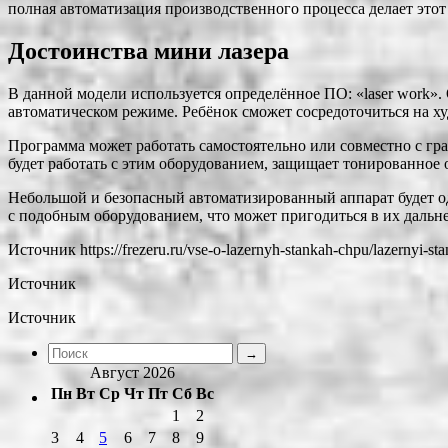
полная автоматизация производственного процесса делает этот
Достоинства мини лазера
В данной модели используется определённое ПО: «laser work»
автоматическом режиме. Ребёнок сможет сосредоточиться на х
Программа может работать самостоятельно или совместно с гр
будет работать с этим оборудованием, защищает тонированное 
Небольшой и безопасный автоматизированный аппарат будет одн
с подобным оборудованием, что может пригодиться в их дальн
Источник
https://frezeru.ru/vse-o-lazernyh-stankah-chpu/lazernyi-st
Источник
Источник
Август 2026
Пн
Вт
Ср
Чт
Пт
Сб
Вс
1
2
3
4
5
6
7
8
9