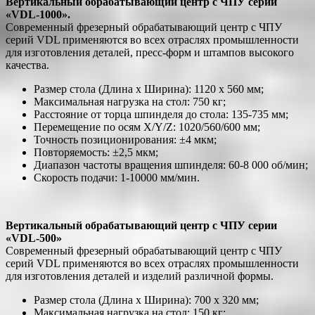
Вертикальный обрабатывающий центр с ЧПУ серии
«VDL-1000».
Современный фрезерный обрабатывающий центр с ЧПУ
серий VDL применяются во всех отраслях промышленности
для изготовления деталей, пресс-форм и штампов высокого
качества.
Размер стола (Длина х Ширина): 1120 х 560 мм;
Максимальная нагрузка на стол: 750 кг;
Расстояние от торца шпинделя до стола: 135-735 мм;
Перемещение по осям X/Y/Z: 1020/560/600 мм;
Точность позиционирования: ±4 мкм;
Повторяемость: ±2,5 мкм;
Диапазон частоты вращения шпинделя: 60-8 000 об/мин;
Скорость подачи: 1-10000 мм/мин.
Вертикальный обрабатывающий центр с ЧПУ серии
«VDL-500»
Современный фрезерный обрабатывающий центр с ЧПУ
серий VDL применяются во всех отраслях промышленности
для изготовления деталей и изделий различной формы.
Размер стола (Длина х Ширина): 700 х 320 мм;
Максимальная нагрузка на стол: 150 кг;