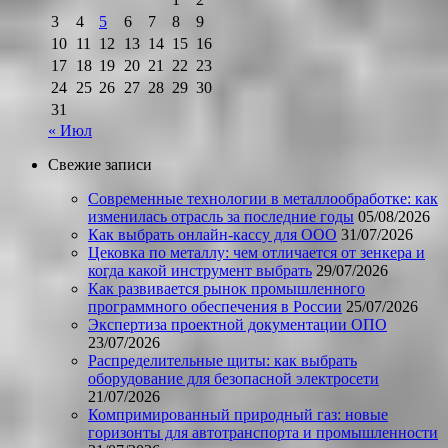
3
4
5
6
7
8
9
10
11
12
13
14
15
16
17
18
19
20
21
22
23
24
25
26
27
28
29
30
31
« Июл
Свежие записи
Современные технологии в металлообработке: как
изменилась отрасль за последние годы
05/08/2026
Как выбрать онлайн-кассу для ООО
31/07/2026
Цековка по металлу: чем отличается от зенкера и
когда какой инструмент выбрать
29/07/2026
Как развивается рынок промышленного
программного обеспечения в России
25/07/2026
Экспертиза проектной документации ОПО
23/07/2026
Распределительные щиты: как выбрать
оборудование для безопасной электросети
21/07/2026
Компримированный природный газ: новые
горизонты для автотранспорта и промышленности