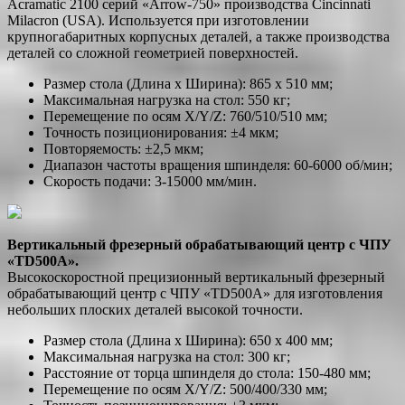
Acramatic 2100 серий «Arrow-750» производства Cincinnati
Milacron (USA). Используется при изготовлении
крупногабаритных корпусных деталей, а также производства
деталей со сложной геометрией поверхностей.
Размер стола (Длина х Ширина): 865 х 510 мм;
Максимальная нагрузка на стол: 550 кг;
Перемещение по осям X/Y/Z: 760/510/510 мм;
Точность позиционирования: ±4 мкм;
Повторяемость: ±2,5 мкм;
Диапазон частоты вращения шпинделя: 60-6000 об/мин;
Скорость подачи: 3-15000 мм/мин.
Вертикальный фрезерный обрабатывающий центр с ЧПУ
«TD500A».
Высокоскоростной прецизионный вертикальный фрезерный
обрабатывающий центр с ЧПУ «TD500A» для изготовления
небольших плоских деталей высокой точности.
Размер стола (Длина х Ширина): 650 х 400 мм;
Максимальная нагрузка на стол: 300 кг;
Расстояние от торца шпинделя до стола: 150-480 мм;
Перемещение по осям X/Y/Z: 500/400/330 мм;