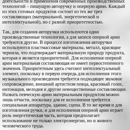
деятельности и применения современных производственных
технологий – пишущую авторучку и оперную арию. Каждый
из этих готовых продуктов состоит из тех же трех
составляющих (материальной, энергетической и
интеллектуальной), но с разной приоритетностью.
Так, для создания авторучки используются одни
производственные технологии, а для записи оперной арии
требуются другие. В процессе изготовления авторучки
используются пластмассовые материалы, металл, красящие
чернила, что подтверждает материальную природу продукта,
которая и является приоритетной. Для исполнения оперной
арии материальная составляющая не имеет первостепенного
значения. Приоритетным здесь считают интеллектуальный
элемент, поскольку в первую очередь для исполнения этого
музыкального произведения требуется подходящее звуковое
сопровождение, внешний артистизм певца, красивый голос,
интонация, мелодия и другие невещественные составляющие.
Назвать певческую арию материальным продуктом можно
лишь отчасти, поскольку для ее исполнения требуется
специальная аппаратура, здание, сцена. В то же время и для
изготовления ручки, и для исполнения оперной арии играет
роль энергетическая часть, которая предполагает
использование не только электроэнергии, но и живого
человеческого труда.