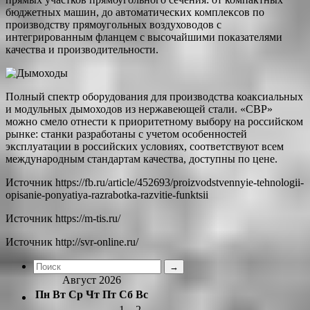
бюджетных машин, до автоматических комплексов по
производству прямоугольных воздуховодов с
интегрированным фланцем с высочайшими показателями
качества и производительности.
Полный спектр оборудования для производства коаксиальных
и модульных дымоходов из нержавеющей стали. «СВР»
можно смело отнести к приоритетному выбору на российском
рынке: станки разработаны с учетом особенностей
эксплуатации в российских условиях, соответствуют всем
международным стандартам качества, доступны по цене.
Источник
https://fb.ru/article/452693/proizvodstvennyie-tehnologii-
opisanie-ponyatiya-razrabotka-razvitie-funktsii
Источник
https://m-tis.ru/
Источник
http://svr-online.ru/
Август 2026
Пн
Вт
Ср
Чт
Пт
Сб
Вс
1
2