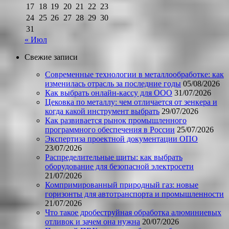
17
18
19
20
21
22
23
24
25
26
27
28
29
30
31
« Июл
Свежие записи
Современные технологии в металлообработке: как
изменилась отрасль за последние годы
05/08/2026
Как выбрать онлайн-кассу для ООО
31/07/2026
Цековка по металлу: чем отличается от зенкера и
когда какой инструмент выбрать
29/07/2026
Как развивается рынок промышленного
программного обеспечения в России
25/07/2026
Экспертиза проектной документации ОПО
23/07/2026
Распределительные щиты: как выбрать
оборудование для безопасной электросети
21/07/2026
Компримированный природный газ: новые
горизонты для автотранспорта и промышленности
21/07/2026
Что такое дробеструйная обработка алюминиевых
отливок и зачем она нужна
20/07/2026