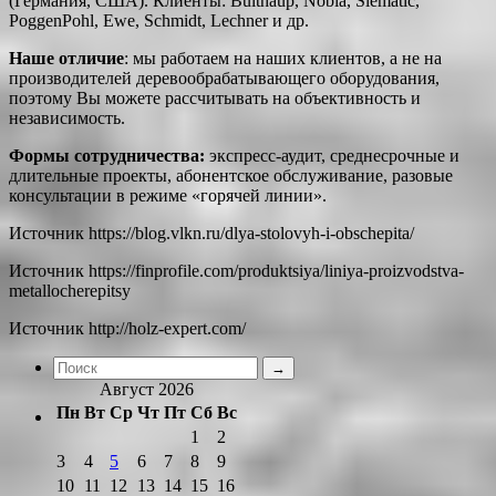
(Германия, США). Клиенты: Bulthaup, Nobia, Siematic,
PoggenPohl, Ewe, Schmidt, Lechner и др.
Наше отличие
: мы работаем на наших клиентов, а не на
производителей деревообрабатывающего оборудования,
поэтому Вы можете рассчитывать на объективность и
независимость.
Формы сотрудничества:
экспресс-аудит, среднесрочные и
длительные проекты, абонентское обслуживание, разовые
консультации в режиме «горячей линии».
Источник
https://blog.vlkn.ru/dlya-stolovyh-i-obschepita/
Источник
https://finprofile.com/produktsiya/liniya-proizvodstva-
metallocherepitsy
Источник
http://holz-expert.com/
Август 2026
Пн
Вт
Ср
Чт
Пт
Сб
Вс
1
2
3
4
5
6
7
8
9
10
11
12
13
14
15
16