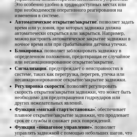
Это особенно удобно в труднодоступных местах или
при необходимости оперативного реагирования на
изменения в системе.
Автоматическое открытие/закрытие
⁚ позволяет задать
время или условия, при которых задвижка должна
автоматически открыться или закрыться. Например,
можно настроить автоматическое закрытие задвижки в
ночное время или при срабатывании датчика утечки.
Блокировка
⁚ позволяет заблокировать задвижку в
определенном положении, предотвращая ее случайное
или несанкционированное открытие/закрытие.
Сигнализация
⁚ предупреждает о неисправностях в
системе, таких как перегрузка, перегрев, утечка или
несанкционированное открытие/закрытие задвижки.
Регулировка скорости
⁚ позволяет регулировать
скорость открытия/закрытия задвижки, что может быть
необходимо для предотвращения гидроударов или
других нежелательных явлений.
Функция «мягкий старт/остановка»
⁚ обеспечивает
плавное открытие/закрытие задвижки, что продлевает
срок ее службы и снижает риск повреждений.
Функция «пошаговое управление»
⁚ позволяет
управлять задвижкой с помощью небольших шагов, что