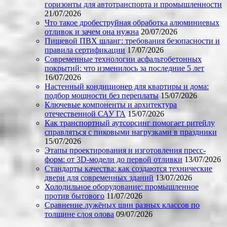
горизонты для автотранспорта и промышленности
21/07/2026
Что такое дробеструйная обработка алюминиевых
отливок и зачем она нужна
20/07/2026
Пищевой ПВХ шланг: требования безопасности и
правила сертификации
17/07/2026
Современные технологии асфальтобетонных
покрытий: что изменилось за последние 5 лет
16/07/2026
Настенный кондиционер для квартиры и дома:
подбор мощности без переплаты
15/07/2026
Ключевые компоненты и архитектура
отечественной САУ ГА
15/07/2026
Как транспортный аутсорсинг помогает ритейлу
справляться с пиковыми нагрузками в праздники
15/07/2026
Этапы проектирования и изготовления пресс-
форм: от 3D-модели до первой отливки
13/07/2026
Стандарты качества: как создаются технические
двери для современных зданий
13/07/2026
Холодильное оборудование: промышленное
против бытового
11/07/2026
Сравнение лужёных шин разных классов по
толщине слоя олова
09/07/2026