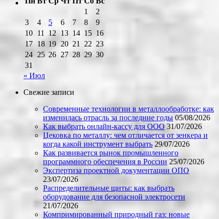
Пн
Вт
Ср
Чт
Пт
Сб
Вс
1
2
3
4
5
6
7
8
9
10
11
12
13
14
15
16
17
18
19
20
21
22
23
24
25
26
27
28
29
30
31
« Июл
Свежие записи
Современные технологии в металлообработке: как
изменилась отрасль за последние годы
05/08/2026
Как выбрать онлайн-кассу для ООО
31/07/2026
Цековка по металлу: чем отличается от зенкера и
когда какой инструмент выбрать
29/07/2026
Как развивается рынок промышленного
программного обеспечения в России
25/07/2026
Экспертиза проектной документации ОПО
23/07/2026
Распределительные щиты: как выбрать
оборудование для безопасной электросети
21/07/2026
Компримированный природный газ: новые