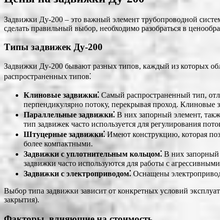
Задвижки Ду-200 – это важный элемент трубопроводной систе
сделать правильный выбор, необходимо разобраться в ценообр
Типы задвижек Ду-200
Задвижки Ду-200 бывают разных типов, каждый из которых обл
распространенных типов⁚
Клиновые задвижки⁚
Самый распространенный тип, отл
перпендикулярно потоку, перекрывая проход. Клиновые з
Параллельные задвижки⁚
В них запорный элемент, такж
тип задвижек часто используется для регулирования пото
Штуцерные задвижки⁚
Имеют конструкцию, которая поз
более компактными.
Задвижки с уплотнительным кольцом⁚
В них запорный 
задвижки часто используются для работы с агрессивными
Задвижки с электроприводом⁚
Оснащены электроприводо
Выбор типа задвижки зависит от конкретных условий эксплуатац
закрытия).
Факторы, влияющие на стоимость