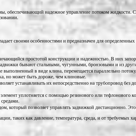
мы, обеспечивающий надежное управление потоком жидкости. Ст
азовании.
адает своими особенностями и предназначен для определенных 
ичающийся простотой конструкции и надежностью. В них запор
адвижки бывают стальными, чугунными, бронзовыми и из других
е выполненный в виде клина, перемещается параллельно потоку,
ка, но может быть дороже, чем клиновые.
воляет устанавливать их непосредственно на трубопровод без д
элемент уплотняется с помощью резинового или тефлонового кол
 средами.
м, который позволяет управлять задвижкой дистанционно. Это 
ии, таких как давление, температура, среда, и от требуемых ха