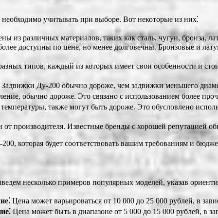
 необходимо учитывать при выборе. Вот некоторые из них⁚
ы из различных материалов, таких как сталь, чугун, бронза, ла
более доступны по цене, но менее долговечны. Бронзовые и ла
азных типов, каждый из которых имеет свои особенности и сто
. Задвижки Ду-200 обычно дороже, чем задвижки меньшего диаме
ление, обычно дороже. Это связано с использованием более про
 температуры, также могут быть дороже. Это обусловлено испо
 от производителя. Известные бренды с хорошей репутацией обы
200, которая будет соответствовать вашим требованиям и бюдже
риведем несколько примеров популярных моделей, указав ориент
ие⁚
Цена может варьироваться от 10 000 до 25 000 рублей, в зав
ие⁚
Цена может быть в диапазоне от 5 000 до 15 000 рублей, в з