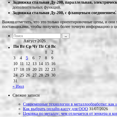
Задвижка стальная Ду-200, параллельная, электрическ
дополнительных функций.
Задвижка стальная Ду-200, с фланцевым соединением⁚
Важно отметить, что это только ориентировочные цены, и они 
поставщиками, чтобы получить более точную информацию о ц
Август 2026
Пн
Вт
Ср
Чт
Пт
Сб
Вс
1
2
3
4
5
6
7
8
9
10
11
12
13
14
15
16
17
18
19
20
21
22
23
24
25
26
27
28
29
30
31
« Июл
Свежие записи
Современные технологии в металлообработке: как и
Как выбрать онлайн-кассу для ООО
31/07/2026
Цековка по металлу: чем отличается от зенкера и к