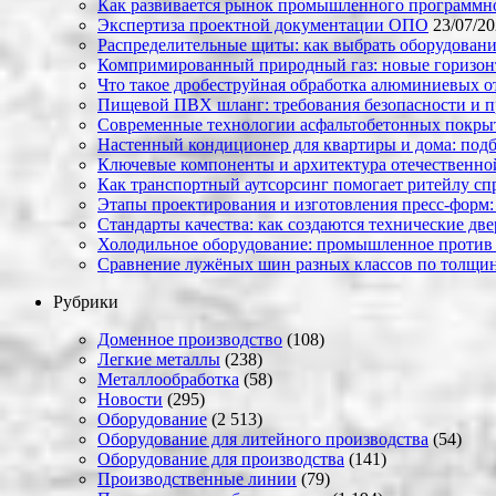
Как развивается рынок промышленного программно
Экспертиза проектной документации ОПО
23/07/2
Распределительные щиты: как выбрать оборудовани
Компримированный природный газ: новые горизон
Что такое дробеструйная обработка алюминиевых о
Пищевой ПВХ шланг: требования безопасности и 
Современные технологии асфальтобетонных покрыти
Настенный кондиционер для квартиры и дома: под
Ключевые компоненты и архитектура отечественн
Как транспортный аутсорсинг помогает ритейлу сп
Этапы проектирования и изготовления пресс-форм:
Стандарты качества: как создаются технические дв
Холодильное оборудование: промышленное против
Сравнение лужёных шин разных классов по толщин
Рубрики
Доменное производство
(108)
Легкие металлы
(238)
Металлообработка
(58)
Новости
(295)
Оборудование
(2 513)
Оборудование для литейного производства
(54)
Оборудование для производства
(141)
Производственные линии
(79)